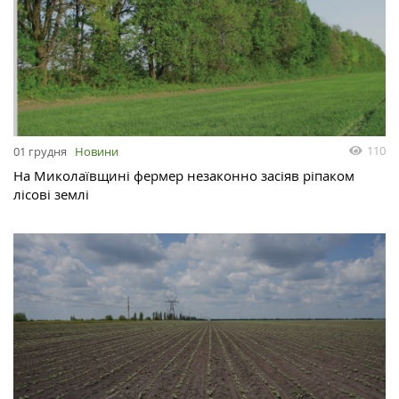
110
01 грудня
Новини
На Миколаївщині фермер незаконно засіяв ріпаком
лісові землі