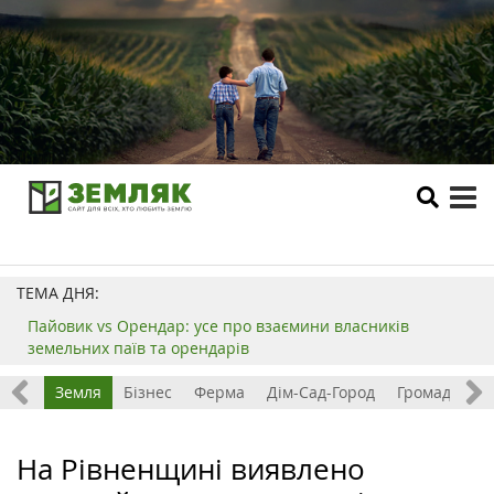
tog
me
ТЕМА ДНЯ:
Пайовик vs Орендар: усе про взаємини власників
земельних паїв та орендарів
Все
Земля
Бізнес
Ферма
Дім-Сад-Город
Громада
З
На Рівненщині виявлено