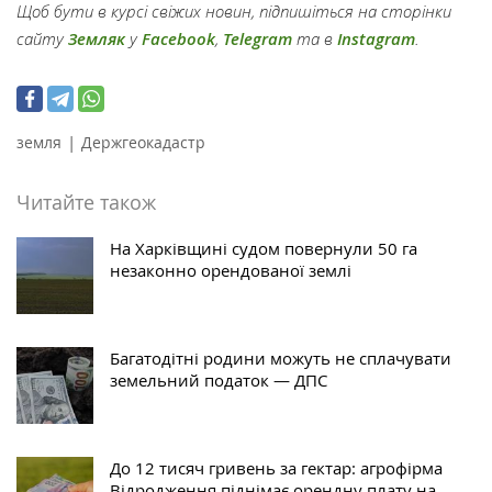
Щоб бути в курсі свіжих новин, підпишіться на сторінки
сайту
Земляк
у
Facebook
,
Telegram
та в
Instagram
.
|
земля
Держгеокадастр
Читайте також
На Харківщині судом повернули 50 га
незаконно орендованої землі
Багатодітні родини можуть не сплачувати
земельний податок — ДПС
До 12 тисяч гривень за гектар: агрофірма
Відродження піднімає орендну плату на