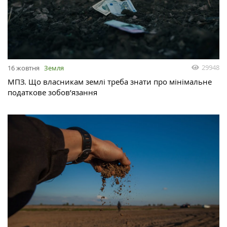
29948
16 жовтня
Земля
МПЗ. Що власникам землі треба знати про мінімальне
податкове зобов’язання