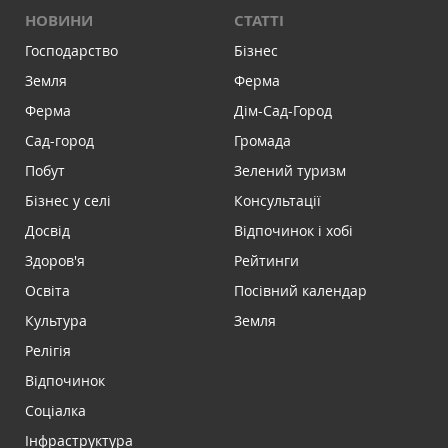
НОВИНИ
СТАТТІ
Господарство
Бізнес
Земля
Ферма
Ферма
Дім-Сад-Город
Сад-город
Громада
Побут
Зелений туризм
Бізнес у селі
Консультації
Досвід
Відпочинок і хобі
Здоров'я
Рейтинги
Освіта
Посівний календар
Культура
Земля
Релігія
Відпочинок
Соціалка
Інфраструктура