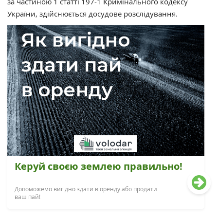
за частиною 1 статті 197-1 Кримінального кодексу
України, здійснюється досудове розслідування.
Керуй своєю землею правильно!
Допоможемо вигідно здати в оренду або продати
ваш пай!