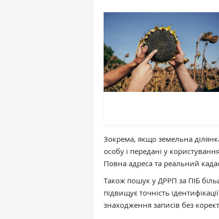
Зокрема, якщо земельна ділянка
особу і передані у користуванн
Повна адреса та реальний када
Також пошук у ДРРП за ПІБ біл
підвищує точність ідентифікац
знаходження записів без корек