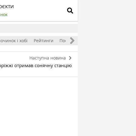
ОЄКТИ
инок
очинок і хобі
Рейтинги
Посівний календар
Наступна новина
оріжжі отримав сонячну станцію