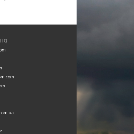
 IQ
com
m
om.com
com
com.ua
e