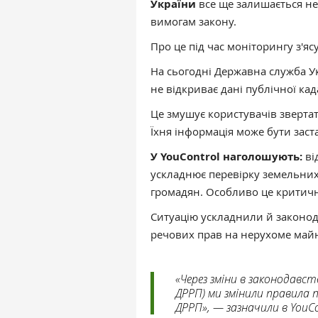
України
все ще залишається н
вимогам закону.
Про це під час моніторингу з'я
На сьогодні Державна служба Укр
не відкриває дані публічної ка
Це змушує користувачів зверта
Їхня інформація може бути заст
У YouControl наголошують:
ві
ускладнює перевірку земельних 
громадян. Особливо це критичн
Ситуацію ускладнили й законод
речових прав на нерухоме май
«Через зміни в законодавст
ДРРП) ми змінили правила 
ДРРП», — зазначили в YouCo