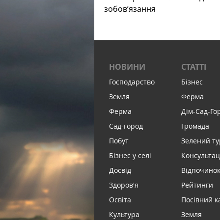
зобов’язання
НОВИНИ
СТАТТІ
Господарство
Бізнес
Земля
Ферма
Ферма
Дім-Сад-Го
Сад-город
Громада
Побут
Зелений т
Бізнес у селі
Консультац
Досвід
Відпочинок 
Здоров'я
Рейтинги
Освіта
Посівний к
Культура
Земля