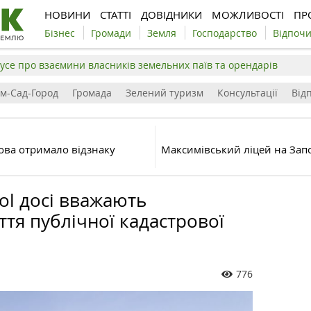
НОВИНИ
СТАТТІ
ДОВІДНИКИ
МОЖЛИВОСТІ
ПР
Бізнес
Громади
Земля
Господарство
Відпоч
усе про взаємини власників земельних паїв та орендарів
ім-Сад-Город
Громада
Зелений туризм
Консультації
Відп
ова отримало відзнаку
Максимівський ліцей на Зап
ol досі вважають
тя публічної кадастрової
776