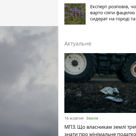
Експерт розповів, ч
варто сіяти фацелію
сидерат на городі та
Актуальне
16 жовтня
Земля
МПЗ. Що власникам землі тре
знати про мінімальне податк