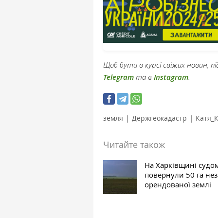
Щоб бути в курсі свіжих новин, 
Telegram
та в
Instagram
.
|
|
земля
Держгеокадастр
Катя_К
Читайте також
На Харківщині судо
повернули 50 га не
орендованої землі