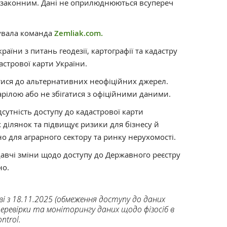
езаконним. Дані не оприлюднюються всупереч
сувала команда
Zemliak.com.
аїни з питань геодезії, картографії та кадастру
дастрової карти України.
тися до альтернативних неофіційних джерел.
арілою або не збігатися з офіційними даними.
дсутність доступу до кадастрової карти
ділянок та підвищує ризики для бізнесу й
о для аграрного сектору та ринку нерухомості.
авчі зміни щодо доступу до Державного реєстру
но.
ві з 18.11.2025 (обмеження доступу до даних
перевірки та моніторингу даних щодо фізосіб в
ntrol.