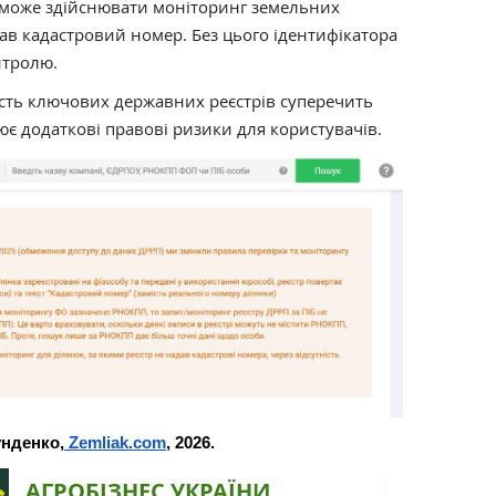
не може здійснювати моніторинг земельних
дав кадастровий номер. Без цього ідентифікатора
нтролю.
ість ключових державних реєстрів суперечить
є додаткові правові ризики для користувачів.
унденко,
Zemliak.com
, 2026.
АГРОБІЗНЕС УКРАЇНИ