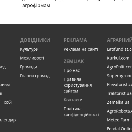
агрофірмам
ДОВІДНИКИ
РЕКЛАМА
АГРАРНИЙ
Культури
Реклама на сайті
Latifundist.
Можливості
Kurkul.com
ZEMLIAK
род
Громади
AgroPolit.co
Про нас
Голови громад
Superagron
Правила
уризм
Elevatorist.
користування
сайтом
ії
Traktorist.ua
Контакти
і хобі
Zemelka.ua
Політика
AgroRobota.
конфіденційності
алендар
Meteo Farm
Feodal.Onlin