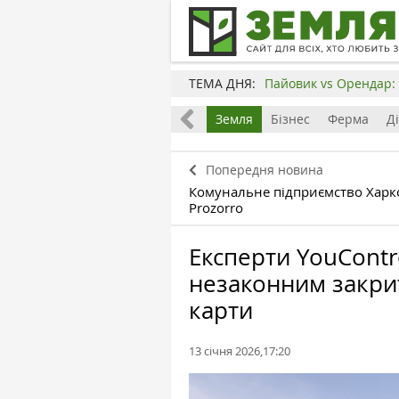
ТЕМА ДНЯ:
Пайовик vs Орендар: 
Все
Земля
Бізнес
Ферма
Д
Попередня новина
Комунальне підприємство Харк
Prozorro
Експерти YouContr
незаконним закрит
карти
13 січня 2026,17:20