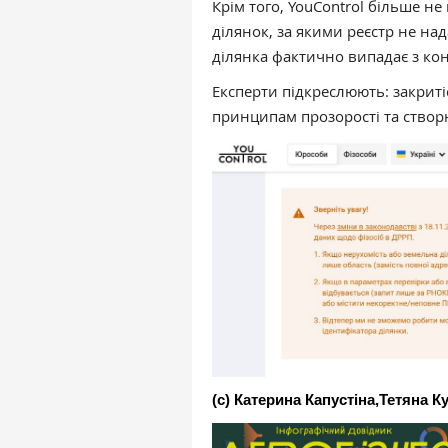
Крім того, YouControl більше 
ділянок, за якими реєстр не на
ділянка фактично випадає з ко
Експерти підкреслюють: закрит
принципам прозорості та створю
(с) Катерина Капустіна,
Тетяна К