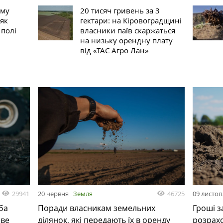
ому
20 тисяч гривень за 3
 як
гектари: на Кіровоградщині
 полі
власники паїв скаржаться
на низьку орендну плату
від «ТАС Агро Лан»
29941
46725
20 червня
Земля
09 листо
ба
Поради власникам земельних
Гроші з
ове
ділянок, які передають їх в оренду
розрах