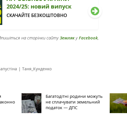
2024/25: новий випуск
СКАЧАЙТЕ БЕЗКОШТОВНО
підпишіться на сторінки сайту
Земляк
у
Facebook
,
|
апустіна
Таня_Кунденко
м
Багатодітні родини можуть
законно
не сплачувати земельний
податок — ДПС