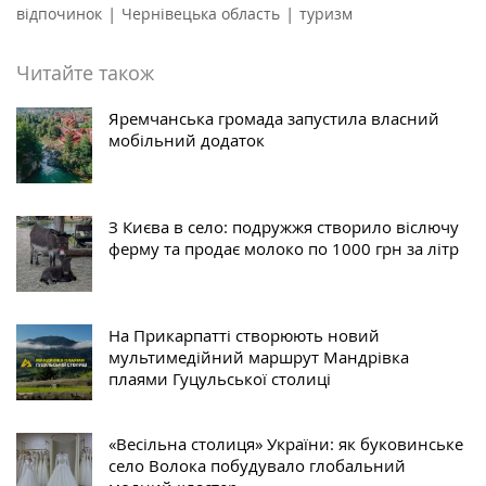
|
|
відпочинок
Чернівецька область
туризм
Читайте також
Яремчанська громада запустила власний
мобільний додаток
З Києва в село: подружжя створило віслючу
ферму та продає молоко по 1000 грн за літр
На Прикарпатті створюють новий
мультимедійний маршрут Мандрівка
плаями Гуцульської столиці
«Весільна столиця» України: як буковинське
село Волока побудувало глобальний