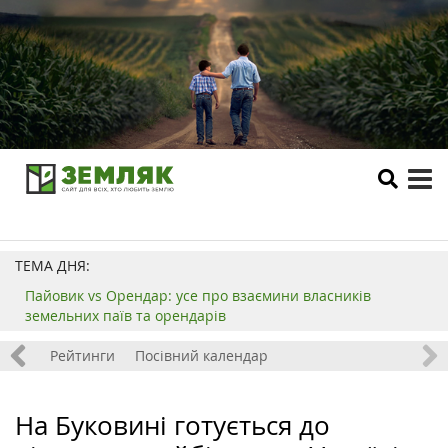
tog
me
ТЕМА ДНЯ:
Пайовик vs Орендар: усе про взаємини власників
земельних паїв та орендарів
 хобі
Рейтинги
Посівний календар
На Буковині готується до