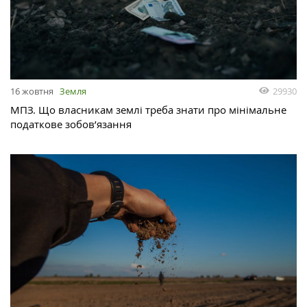
29930
16 жовтня
Земля
МПЗ. Що власникам землі треба знати про мінімальне
податкове зобов’язання