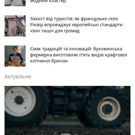
модний кластер
Захист від туристів: як французьке село
Ріквір впроваджує європейські стандарти
«зон тиші» для громад
Смак традицій та інновацій: буковинська
фермерка виготовляє п'ять видів крафтової
копченої бринзи
Актуальне