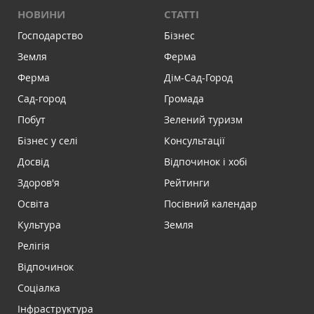
НОВИНИ
СТАТТІ
Господарство
Бізнес
Земля
Ферма
Ферма
Дім-Сад-Город
Сад-город
Громада
Побут
Зелений туризм
Бізнес у селі
Консультації
Досвід
Відпочинок і хобі
Здоров'я
Рейтинги
Освіта
Посівний календар
Культура
Земля
Релігія
Відпочинок
Соціалка
Інфраструктура