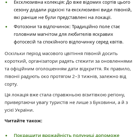
Ексклюзивна колекція: До вже відомих сортів цього
сезону додали рідкісні та ексклюзивні види півоній,
які раніше не були представлені на локації.
Фотозони та відпочинок: Традиційно поле стає
головним магнітом для любителів яскравих
фотосесій та спокійного відпочинку серед квітів.
Оскільки період масового цвітіння півоній досить
короткий, організатори радять стежити за оновленнями
та офіційним оголошенням дати відкриття. Як правило,
півонії радують око протягом 2–3 тижнів, залежно від
сорту.
Ця локація вже стала справжньою візитівкою регіону,
привертаючи увагу туристів не лише з Буковини, а й з
усієї України.
Читайте також:
Покращити врожайність полуниці допоможе