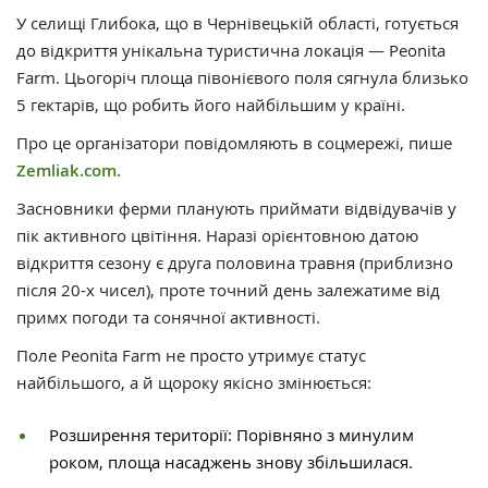
У селищі Глибока, що в Чернівецькій області, готується
до відкриття унікальна туристична локація — Peonita
Farm. Цьогоріч площа півонієвого поля сягнула близько
5 гектарів, що робить його найбільшим у країні.
Про це організатори повідомляють в соцмережі, пише
Zemliak.com.
Засновники ферми планують приймати відвідувачів у
пік активного цвітіння. Наразі орієнтовною датою
відкриття сезону є друга половина травня (приблизно
після 20-х чисел), проте точний день залежатиме від
примх погоди та сонячної активності.
Поле Peonita Farm не просто утримує статус
найбільшого, а й щороку якісно змінюється:
Розширення території: Порівняно з минулим
роком, площа насаджень знову збільшилася.