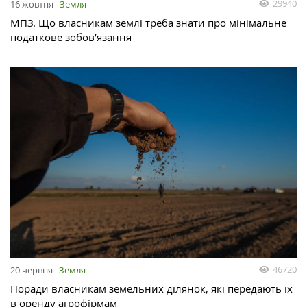
29940
16 жовтня
Земля
МПЗ. Що власникам землі треба знати про мінімальне
податкове зобов’язання
46720
20 червня
Земля
Поради власникам земельних ділянок, які передають їх
в оренду агрофірмам