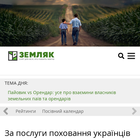
tog
me
ТЕМА ДНЯ:
Пайовик vs Орендар: усе про взаємини власників
земельних паїв та орендарів
 хобі
Рейтинги
Посівний календар
За послуги поховання українців