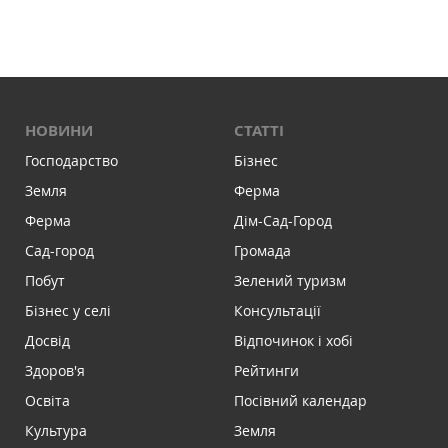
НОВИНИ
СТАТТІ
Господарство
Бізнес
Земля
Ферма
Ферма
Дім-Сад-Город
Сад-город
Громада
Побут
Зелений туризм
Бізнес у селі
Консультації
Досвід
Відпочинок і хобі
Здоров'я
Рейтинги
Освіта
Посівний календар
Культура
Земля