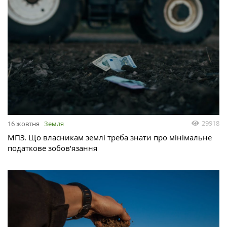
29918
16 жовтня
Земля
МПЗ. Що власникам землі треба знати про мінімальне
податкове зобов’язання