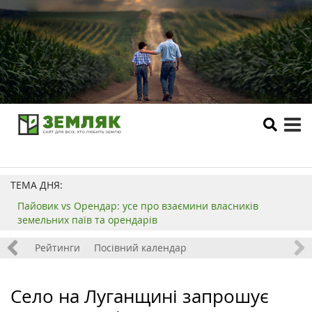
tog
me
ТЕМА ДНЯ:
Пайовик vs Орендар: усе про взаємини власників
земельних паїв та орендарів
 хобі
Рейтинги
Посівний календар
Село на Луганщині запрошує