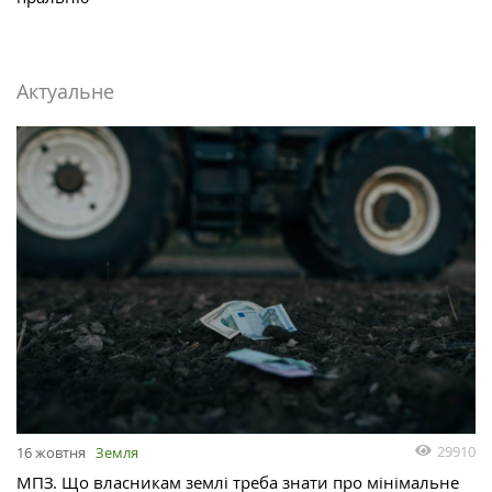
Актуальне
29910
16 жовтня
Земля
МПЗ. Що власникам землі треба знати про мінімальне