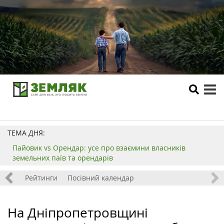
tog
me
ТЕМА ДНЯ:
Пайовик vs Орендар: усе про взаємини власників
земельних паїв та орендарів
 хобі
Рейтинги
Посівний календар
На Дніпропетровщині