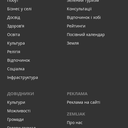
Побут
Зелений туризм
Бізнес у селі
Консультації
Досвід
Відпочинок і хобі
Здоров'я
Рейтинги
Освіта
Посівний календар
Культура
Земля
Релігія
Відпочинок
Соціалка
Інфраструктура
ДОВІДНИКИ
РЕКЛАМА
Культури
Реклама на сайті
Можливості
ZEMLIAK
Громади
Про нас
Голови громад