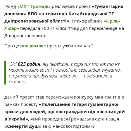
Фонд
«МХП-Громаді»
реалізував проект
«Гуманітарна
допомога ВПО на території Китайгородської ТГ
Дніпропетровської області»
. Птахофабрика
«Оріль-
Лідер»
передала 700 кг м’яса птиці для переселенців на
Дніпропетровщині.
Про це
повідомляє
прес служба компанії.
«Усі
625 родин
, які переїхали з гарячих точок та не
мають можливості повноцінно себе забезпечувати,
отримали продуктові набори», — повідомили в
компанії.
Даний проект став переможцем конкурсу міні-грантів в
рамках проекту
«Полегшення тягаря гуманітарної
кризи для людей, що постраждали від воєнних дій
в Україні»
, який проводився Громадська організація
«Синергія душ»
за фінансової підтримки