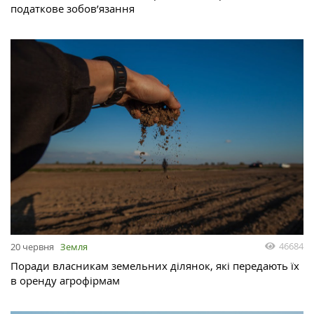
податкове зобов’язання
46684
20 червня
Земля
Поради власникам земельних ділянок, які передають їх
в оренду агрофірмам