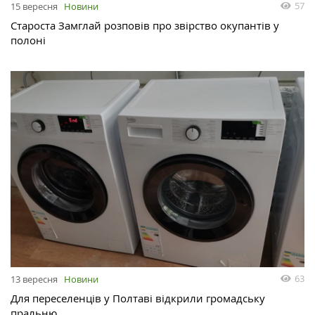
57
15 вересня
Новини
Староста Замглай розповів про звірство окупантів у
полоні
63
13 вересня
Новини
Для переселенців у Полтаві відкрили громадську
пральню