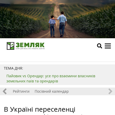
tog
me
ТЕМА ДНЯ:
Пайовик vs Орендар: усе про взаємини власників
земельних паїв та орендарів
 хобі
Рейтинги
Посівний календар
В Україні переселенці