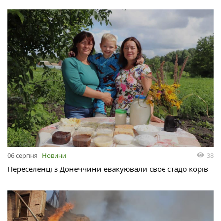
38
06 серпня
Новини
Переселенці з Донеччини евакуювали своє стадо корів