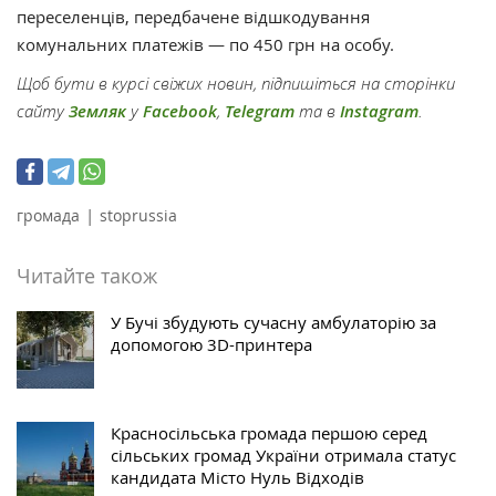
переселенців, передбачене відшкодування
комунальних платежів — по 450 грн на особу.
Щоб бути в курсі свіжих новин, підпишіться на сторінки
сайту
Земляк
у
Facebook
,
Telegram
та в
Instagram
.
|
громада
stoprussia
Читайте також
У Бучі збудують сучасну амбулаторію за
допомогою 3D-принтера
Красносільська громада першою серед
сільських громад України отримала статус
кандидата Місто Нуль Відходів