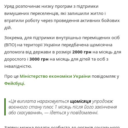
Уряд розпочинає низку програм з підтримки
вимушених переселенців, які залишили житло і
втратили роботу через проведення активних бойових
дій.
Зокрема, для підтримки внутрішньо переміщених осіб
(ВПО) на території України передбачена щомісячна
допомога від держави в розмірі
2000 грн
на місяць для
дорослого і
3000 грн
на місяць для дітей та осіб з
інвалідністю.
Про це
Міністерство економіки України
повідомляє у
Фейсбуці.
«Ця виплата нараховується
щомісяця
упродовж
воєнного стану плюс 1 місяць після його закінчення
або скасування», — ідеться у повідомленні.
Заявку можна подати особисто до органів соціального