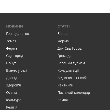
НОВИНИ
СТАТТІ
Господарство
Бізнес
Земля
Ферма
Ферма
Дім-Сад-Город
Сад-город
Громада
Побут
Зелений туризм
Бізнес у селі
Консультації
Досвід
Відпочинок і хобі
Здоров'я
Рейтинги
Освіта
Посівний календар
Культура
Земля
Релігія