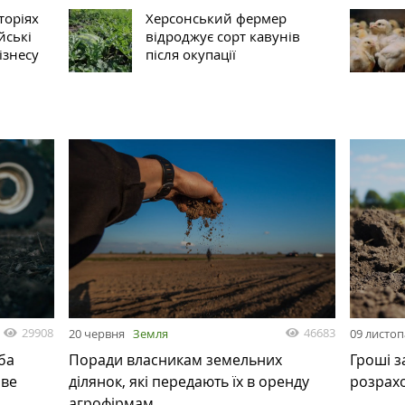
торіях
Херсонський фермер
йські
відроджує сорт кавунів
ізнесу
після окупації
29908
46683
20 червня
Земля
09 листо
ба
Поради власникам земельних
Гроші з
ове
ділянок, які передають їх в оренду
розрах
агрофірмам