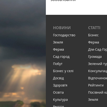
НОВИНИ
СТАТТІ
Господарство
Бізнес
Земля
Ферма
Ферма
Дім-Сад-Го
Сад-город
Громада
Побут
Зелений т
Бізнес у селі
Консультац
Досвід
Відпочинок 
Здоров'я
Рейтинги
Освіта
Посівний к
Культура
Земля
Релігія