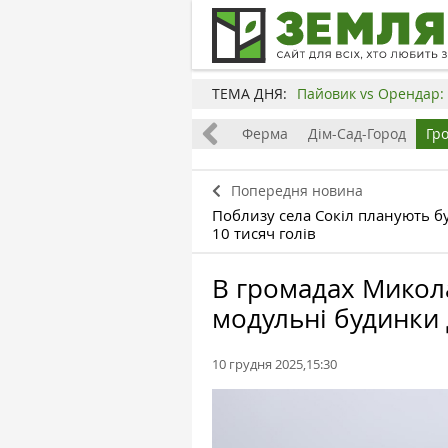
ТЕМА ДНЯ:
Пайовик vs Орендар: 
Все
Земля
Бізнес
Ферма
Дім-Сад-Город
Гр
Попередня новина
Поблизу села Сокіл планують 
10 тисяч голів
В громадах Микол
модульні будинки 
10 грудня 2025,15:30