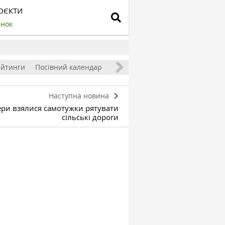
ОЄКТИ
инок
ейтинги
Посівний календар
Наступна новина
ри взялися самотужки рятувати
сільські дороги