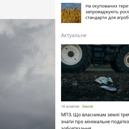
На окупованих тери
запроваджують росі
стандарти для агроб
Актуальне
16 жовтня
Земля
МПЗ. Що власникам землі тре
знати про мінімальне податк
зобов’язання