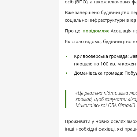
осіб (ВПО), а також ключових фа
Вже завершено будівництво пер
соціальної інфраструктури в
Кр
Про це
повідомляє
Асоціація п
Як стало відомо, будівництво в
Кривоозерська громада: За
площею по 100 кв. м кожен 
Доманівська громада: Побу
«Це реальна підтримка лю
громад, щоб залучати ліка
Миколаївської ОВА Віталій 
Проживати у нових оселях зможу
інші необхідні фахівці, які пра