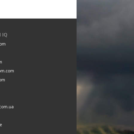
 IQ
com
m
om.com
com
com.ua
e