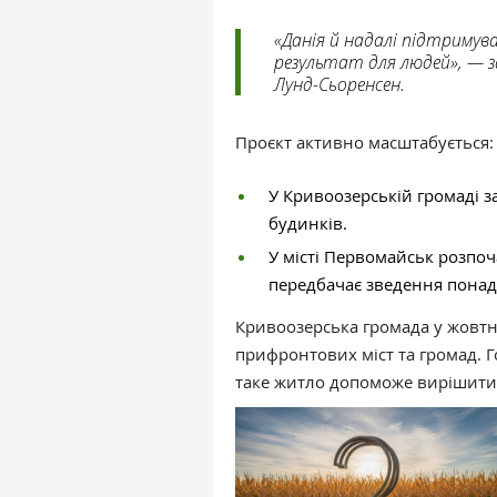
«Данія й надалі підтримув
результат для людей», — з
Лунд-Сьоренсен.
Проєкт активно масштабується:
У Кривоозерській громаді 
будинків.
У місті Первомайськ розпоч
передбачає зведення понад
Кривоозерська громада у жовтні
прифронтових міст та громад. 
таке житло допоможе вирішити