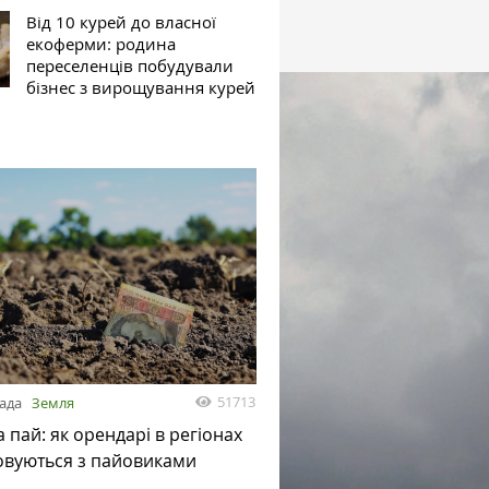
Від 10 курей до власної
екоферми: родина
переселенців побудували
бізнес з вирощування курей
51713
пада
Земля
а пай: як орендарі в регіонах
овуються з пайовиками