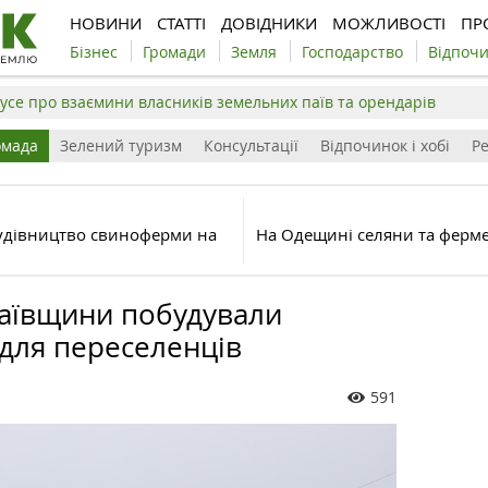
НОВИНИ
СТАТТІ
ДОВІДНИКИ
МОЖЛИВОСТІ
ПР
Бізнес
Громади
Земля
Господарство
Відпоч
усе про взаємини власників земельних паїв та орендарів
омада
Зелений туризм
Консультації
Відпочинок і хобі
Р
будівництво свиноферми на
На Одещині селяни та ферме
аївщини побудували
для переселенців
591