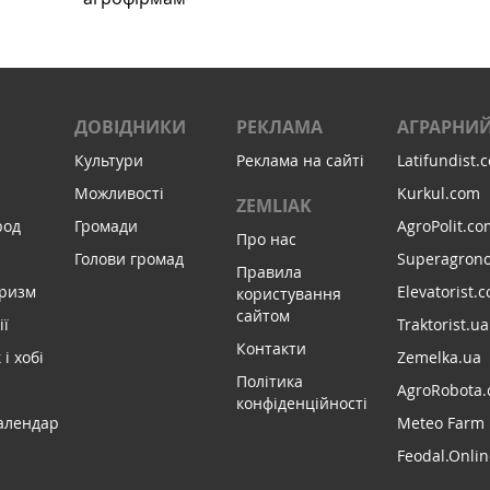
ДОВІДНИКИ
РЕКЛАМА
АГРАРНИЙ
Культури
Реклама на сайті
Latifundist.
Можливості
Kurkul.com
ZEMLIAK
род
Громади
AgroPolit.co
Про нас
Голови громад
Superagron
Правила
уризм
Elevatorist.
користування
сайтом
ії
Traktorist.ua
Контакти
і хобі
Zemelka.ua
Політика
AgroRobota.
конфіденційності
алендар
Meteo Farm
Feodal.Onlin