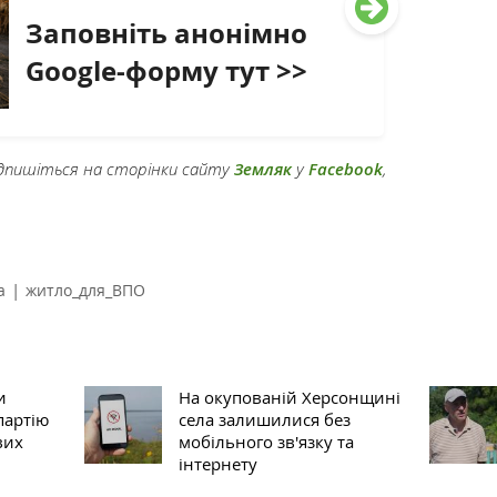
Заповніть анонімно
Google-форму тут >>
підпишіться на сторінки сайту
Земляк
у
Facebook
,
|
a
житло_для_ВПО
и
На окупованій Херсонщині
партію
села залишилися без
вих
мобільного зв'язку та
інтернету