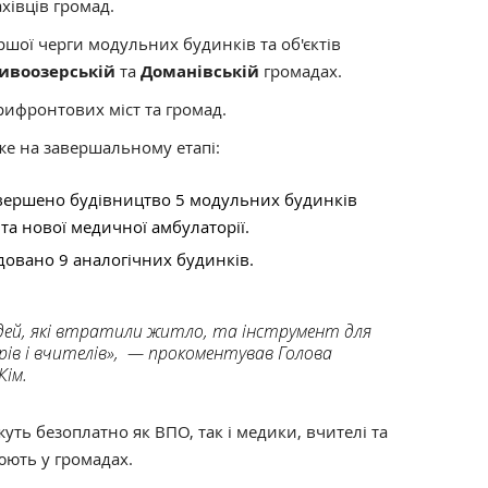
хівців громад.
шої черги модульних будинків та об'єктів
ивоозерській
та
Доманівській
громадах.
рифронтових міст та громад.
же на завершальному етапі:
вершено будівництво 5 модульних будинків
та нової медичної амбулаторії.
довано 9 аналогічних будинків.
дей, які втратили житло, та інструмент для
рів і вчителів», — прокоментував Голова
Кім.
ть безоплатно як ВПО, так і медики, вчителі та
цюють у громадах.