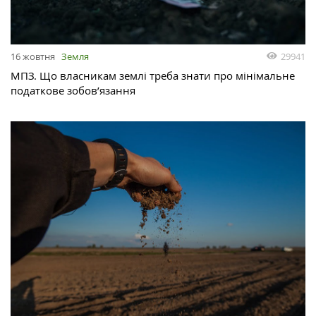
29941
16 жовтня
Земля
МПЗ. Що власникам землі треба знати про мінімальне
податкове зобов’язання