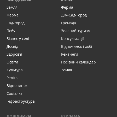
Земля
Ферма
Ферма
Дім-Сад-Город
Сад-город
Громада
Побут
Зелений туризм
Бізнес у селі
Консультації
Досвід
Відпочинок і хобі
Здоров'я
Рейтинги
Освіта
Посівний календар
Культура
Земля
Релігія
Відпочинок
Соціалка
Інфраструктура
ДОВІДНИКИ
РЕКЛАМА