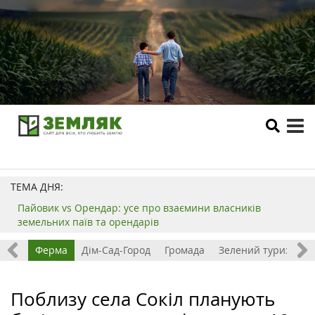
tog
me
ТЕМА ДНЯ:
Пайовик vs Орендар: усе про взаємини власників
земельних паїв та орендарів
ізнес
Ферма
Дім-Сад-Город
Громада
Зелений туризм
Поблизу села Сокіл планують