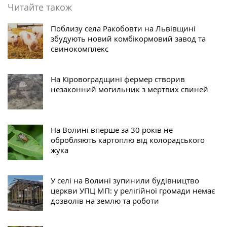
Читайте також
Поблизу села Ракобовти на Львівщині
збудують новий комбікормовий завод та
свинокомплекс
На Кіровоградщині фермер створив
незаконний могильник з мертвих свиней
На Волині вперше за 30 років не
обробляють картоплю від колорадського
жука
У селі на Волині зупинили будівництво
церкви УПЦ МП: у релігійної громади немає
дозволів на землю та роботи