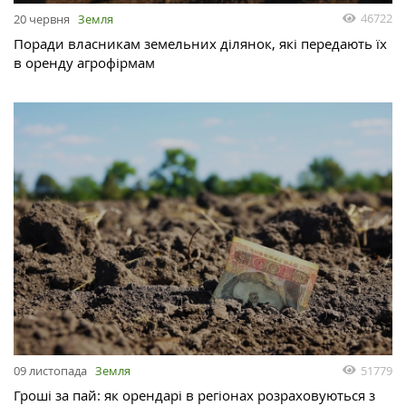
46722
20 червня
Земля
Поради власникам земельних ділянок, які передають їх
в оренду агрофірмам
51779
09 листопада
Земля
Гроші за пай: як орендарі в регіонах розраховуються з