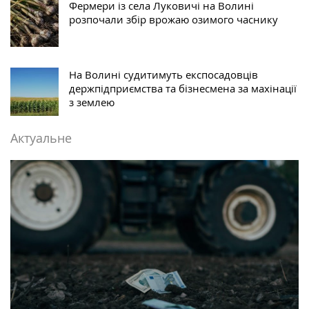
Фермери із села Луковичі на Волині
розпочали збір врожаю озимого часнику
На Волині судитимуть експосадовців
держпідприємства та бізнесмена за махінації
з землею
Актуальне