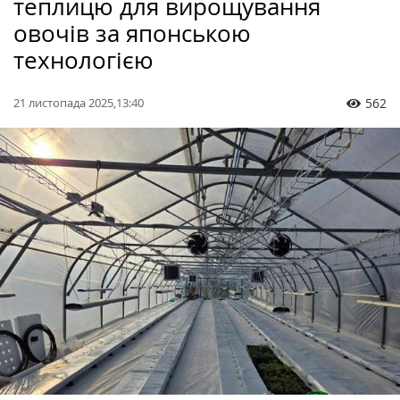
теплицю для вирощування
овочів за японською
технологією
21 листопада 2025,13:40
562