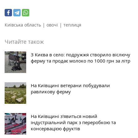
|
|
Київська область
овочі
теплиця
Читайте також
З Києва в село: подружжя створило віслючу
ферму та продає молоко по 1000 грн за літр
На Київщині ветерани побудували
равликову ферму
На Київщині з'явиться новий
індустріальний парк з переробкою та
консервацією фруктів