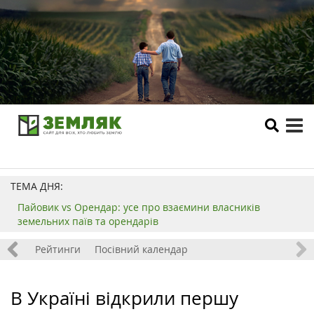
tog
me
ТЕМА ДНЯ:
Пайовик vs Орендар: усе про взаємини власників
земельних паїв та орендарів
 хобі
Рейтинги
Посівний календар
В Україні відкрили першу