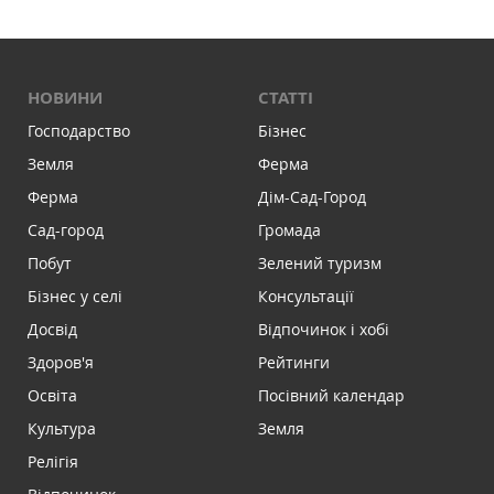
НОВИНИ
СТАТТІ
Господарство
Бізнес
Земля
Ферма
Ферма
Дім-Сад-Город
Сад-город
Громада
Побут
Зелений туризм
Бізнес у селі
Консультації
Досвід
Відпочинок і хобі
Здоров'я
Рейтинги
Освіта
Посівний календар
Культура
Земля
Релігія