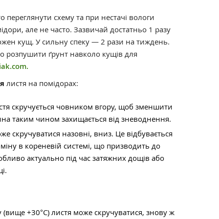
о переглянути схему та при нестачі вологи
ідори, але не часто. Зазвичай достатньо 1 разу
ожен кущ. У сильну спеку — 2 рази на тиждень.
о розпушити ґрунт навколо кущів для
iak.com.
я
листя на помідорах:
истя скручується човником вгору, щоб зменшити
на таким чином захищається від зневоднення.
е скручуватися назовні, вниз. Це відбувається
міну в кореневій системі, що призводить до
обливо актуально під час затяжних дощів або
і.
у (вище +30°C) листя може скручуватися, знову ж