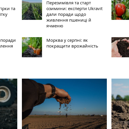
Перезимівля та старт
гірки та
озимини: експерти Ukravit
ітку
дали поради щодо
живлення пшениці й
ячменю
и поради
Морква у серпні: як
влення
покращити врожайність