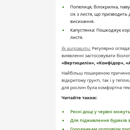
Попелиця, білокрилка, пав
сік з листя, що призводить
висихання.
Капустянка: Пошкоджує кор
листя.
Як виправити:
Регулярно огляда
виявленні застосовувати біолог
«Вертицилін», «Конфідор», «
Найбільш поширеною причиною 
відкритому грунті, так і у теп
для рослин була комфортна тем
Читайте також:
Рясні дощі у червні можу
Для підживлення буряків з
Городникам розповіли про