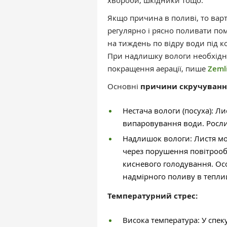
хвороби, шкідники тощо.
Якщо причина в поливі, то варт
регулярно і рясно поливати пом
на тиждень по відру води під к
При надлишку вологи необхідн
покращення аерації, пише
Zeml
Основні
причини скручуванн
Нестача вологи (посуха): Л
випаровування води. Росли
Надлишок вологи: Листя мож
через порушення повітрооб
кисневого голодування. Ос
надмірного поливу в теплиц
Температурний стрес:
Висока температура: У спек