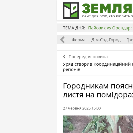
ТЕМА ДНЯ:
Пайовик vs Орендар: 
Все
Земля
Бізнес
Ферма
Дім-Сад-Город
Гр
Попередня новина
Уряд створив Координаційний 
регіонів
Городникам поясн
листя на помідора
27 червня 2025,15:00