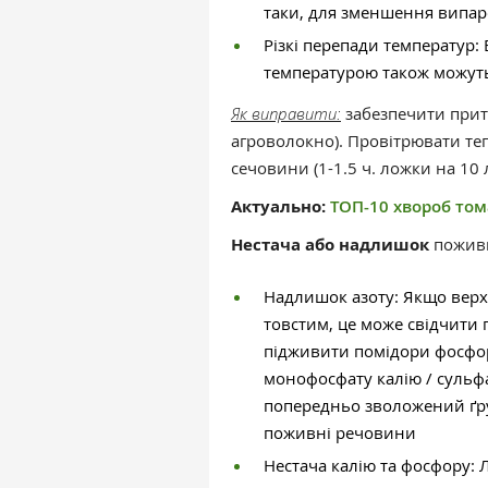
таки, для зменшення випаро
Різкі перепади температур:
температурою також можуть
Як виправити:
забезпечити приті
агроволокно). Провітрювати т
сечовини (1-1.5 ч. ложки на 10 
Актуально:
ТОП-10 хвороб тома
Нестача або надлишок
поживн
Надлишок азоту: Якщо верхн
товстим, це може свідчити
підживити помідори фосфо
монофосфату калію / сульфат
попередньо зволожений ґру
поживні речовини
Нестача калію та фосфору: 