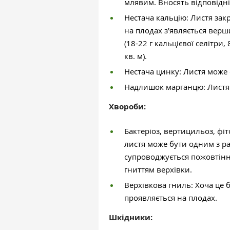
млявим. Вносять відповідні
Нестача кальцію: Листя зак
на плодах з'являється верш
(18-22 г кальцієвої селітри,
кв. м).
Нестача цинку: Листя може 
Надлишок марганцю: Листя 
Хвороби:
Бактеріоз, вертицильоз, фіт
листя може бути одним з р
супроводжується пожовтіння
гниттям верхівки.
Верхівкова гниль: Хоча це 
проявляється на плодах.
Шкідники: