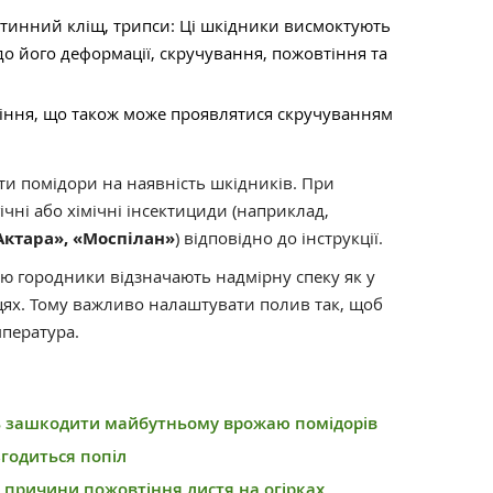
утинний кліщ, трипси: Ці шкідники висмоктують
 до його деформації, скручування, пожовтіння та
іння, що також може проявлятися скручуванням
ти помідори на наявність шкідників. При
ічні або хімічні інсектициди (наприклад,
Актара», «Моспілан»
) відповідно до інструкції.
городники відзначають надмірну спеку як у
лицях. Тому важливо налаштувати полив так, щоб
пература.
ть зашкодити майбутньому врожаю помідорів
годиться попіл
 причини пожовтіння листя на огірках