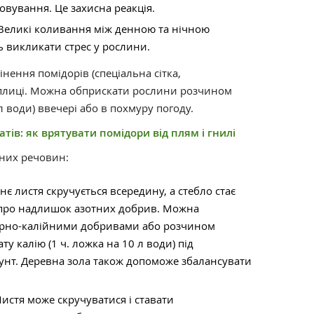
вування. Це захисна реакція.
 Великі коливання між денною та нічною
 викликати стрес у рослини.
нення помідорів (спеціальна сітка,
еплиці. Можна обприскати рослини розчином
л води) ввечері або в похмуру погоду.
тів: як врятувати помідори від плям і гнилі
их речовин:
є листя скручується всередину, а стебло стає
 про надлишок азотних добрив. Можна
рно-калійними добривами або розчином
у калію (1 ч. ложка на 10 л води) під
нт. Деревна зола також допоможе збалансувати
Листя може скручуватися і ставати