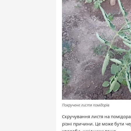
Покручене листя помідорів
Скручування листя на помідор
різні причини. Це може бути ч