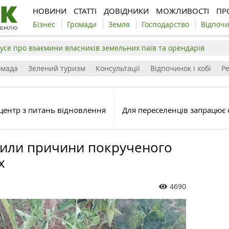
НОВИНИ
СТАТТІ
ДОВІДНИКИ
МОЖЛИВОСТІ
ПР
Бізнес
Громади
Земля
Господарство
Відпоч
усе про взаємини власників земельних паїв та орендарів
омада
Зелений туризм
Консультації
Відпочинок і хобі
Р
центр з питань відновлення
Для переселенців запрацює 
или причини покрученого
х
4690