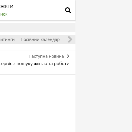
ОЄКТИ
инок
ейтинги
Посівний календар
Наступна новина
сервіс з пошуку житла та роботи