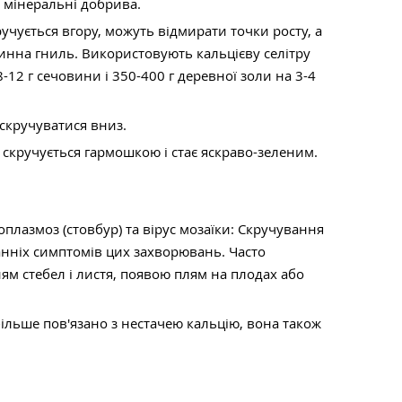
 мінеральні добрива.
ручується вгору, можуть відмирати точки росту, а
инна гниль. Використовують кальцієву селітру
 8-12 г сечовини і 350-400 г деревної золи на 3-4
скручуватися вниз.
скручується гармошкою і стає яскраво-зеленим.
оплазмоз (стовбур) та вірус мозаїки: Скручування
анніх симптомів цих захворювань. Часто
м стебел і листя, появою плям на плодах або
більше пов'язано з нестачею кальцію, вона також