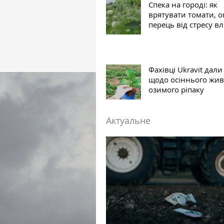
Спека на городі: як
врятувати томати, о
перець від стресу вл
Фахівці Ukravit дал
щодо осіннього жи
озимого ріпаку
Актуальне