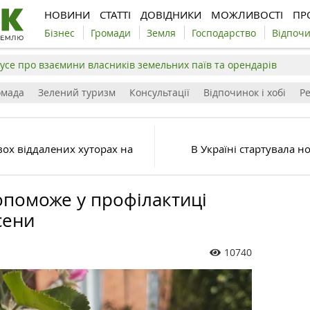
НОВИНИ
СТАТТІ
ДОВІДНИКИ
МОЖЛИВОСТІ
ПР
Бізнес
Громади
Земля
Господарство
Відпоч
усе про взаємини власників земельних паїв та орендарів
омада
Зелений туризм
Консультації
Відпочинок і хобі
Р
вох віддалених хуторах на
В Україні стартувала 
опоможе у профілактиці
сени
10740