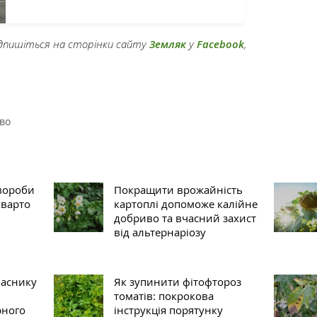
підпишіться на сторінки сайту
Земляк
у
Facebook
,
во
вороби
Покращити врожайність
 варто
картоплі допоможе калійне
добриво та вчасний захист
від альтернаріозу
часнику
Як зупинити фітофтороз
томатів: покрокова
рного
інструкція порятунку