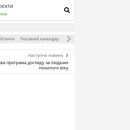
ОЄКТИ
инок
ейтинги
Посівний календар
Наступна новина
нова програма догляду за людьми
похилого віку