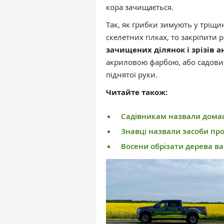
кора зачищається.
Так, як грибки зимують у тріщи
скелетних гілках, то закріпити 
зачищених ділянок і зрізів 
акриловою фарбою, або садови
піднятої руки.
Читайте також:
Садівникам назвали домашн
Знавці назвали засоби про
Восени обрізати дерева в