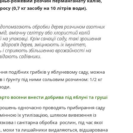
дньо-рожевий розчин перманганату калію,
осу (0,7 кг засобу на 10 літрів води).
ші допомагають обробки дерев розчином азотних
мід, аміачну селітру або хлористий калій
 на упаковці. Крім санації саду, такі зрошення
доров’я дерев, зміцнюють їх імунітет,
 і сприяють збільшенню врожайності на
відають садівники.
ння подібних грибків у яблуневому саду, можна
 і ґрунту під ними сольовим розчином: 1/2 кг
води.
рто восени внести добрива під яблуні та груші
зрошень одночасно проводять прибирання саду
мінною їх утилізацією, шляхом вивезення із
зкова і санітарна обробка рослин, під час якої
ви, мохи та лишайники видаляються, відшарована