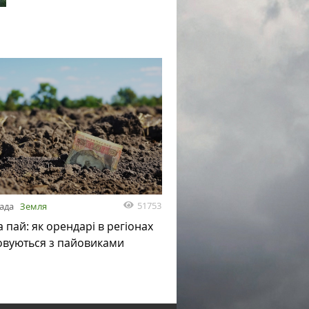
51753
пада
Земля
а пай: як орендарі в регіонах
овуються з пайовиками