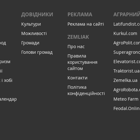
ДОВІДНИКИ
РЕКЛАМА
АГРАРНИЙ
Культури
Реклама на сайті
Latifundist.
Можливості
Kurkul.com
ZEMLIAK
род
Громади
AgroPolit.co
Про нас
Голови громад
Superagron
Правила
уризм
Elevatorist.
користування
сайтом
ії
Traktorist.ua
Контакти
і хобі
Zemelka.ua
Політика
AgroRobota.
конфіденційності
алендар
Meteo Farm
Feodal.Onlin