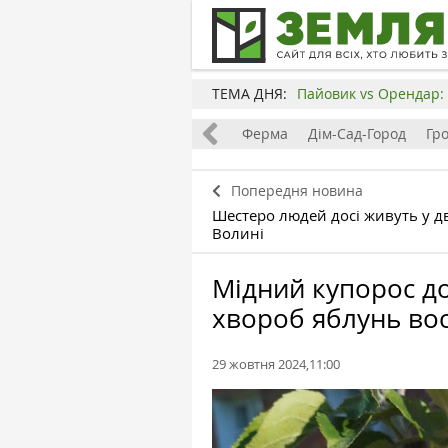
ТЕМА ДНЯ:
Пайовик vs Орендар: 
Все
Земля
Бізнес
Ферма
Дім-Сад-Город
Гр
Попередня новина
Шестеро людей досі живуть у д
Волині
Мідний купорос д
хвороб яблунь во
29 жовтня 2024,11:00