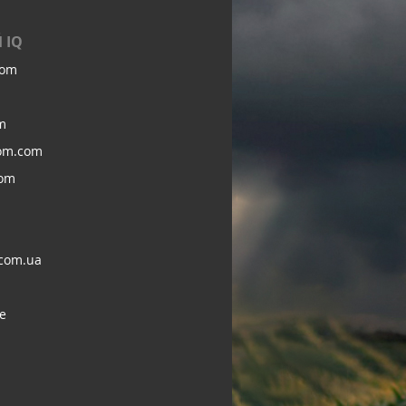
 IQ
com
m
om.com
com
com.ua
e