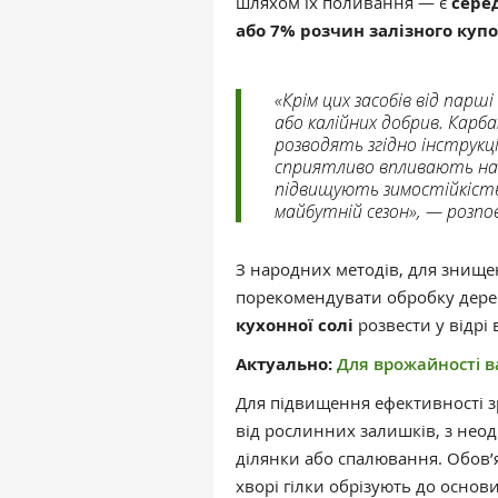
шляхом їх поливання — є
сере
або 7% розчин залізного купор
«Крім цих засобів від пар
або калійних добрив. Карба
розводять згідно інструкції
сприятливо впливають на з
підвищують зимостійкість
майбутній сезон», — розпо
З народних методів, для знище
порекомендувати обробку дерев
кухонної солі
розвести у відрі 
Актуально:
Для врожайності ва
Для підвищення ефективності 
від рослинних залишків, з неод
ділянки або спалювання. Обов’я
хворі гілки обрізують до осно