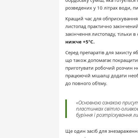
бордоську суміш, яка готується із
розведених у 10 літрах води, 
Кращий час для обприскування
листопад практично закінчений.
закінчення листопаду, тільки в 
нижче +5°C.
Серед препаратів для захисту 
що також допомагає покращити 
приготувати робочий розчин не
працюючій мішалці додати необх
до повного об'єму.
«Основною ознакою присут
пластинках світло-оливков
буріння і розтріскування л
Ще один засіб для знезараження