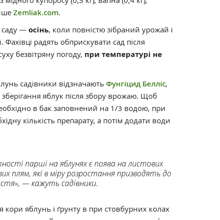
 мідного купоросу (0,3 кг), вапна (0,4 кг),
пише
Zemliak.com.
 саду —
осінь
, коли повністю зібраний урожай і
 Фахівці радять обприскувати сад після
суху безвітряну погоду,
при температурі не
яблунь садівники відзначають
Фунгіцид Белліс
,
зберігання яблук після збору врожаю. Щоб
обхідно в бак заповнений на 1/3 водою, при
ідну кількість препарату, а потім додати води
ності парші на яблунях є поява на листових
их плям, які в міру розростання призводять до
истя», — кажуть садівники.
 кори яблунь і ґрунту в при стовбурних колах