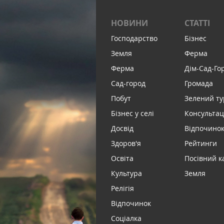
НОВИНИ
СТАТТІ
Господарство
Бізнес
Земля
Ферма
Ферма
Дім-Сад-Го
Сад-город
Громада
Побут
Зелений т
Бізнес у селі
Консультац
Досвід
Відпочинок 
Здоров'я
Рейтинги
Освіта
Посівний к
Культура
Земля
Релігія
Відпочинок
Соціалка