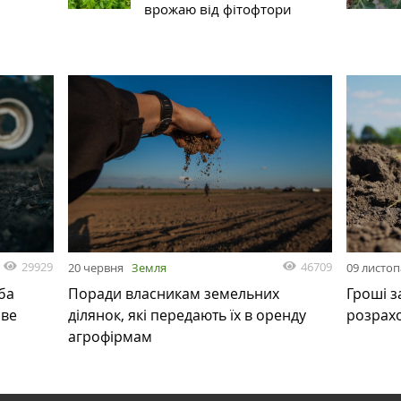
врожаю від фітофтори
29929
46709
20 червня
Земля
09 листо
ба
Поради власникам земельних
Гроші з
ове
ділянок, які передають їх в оренду
розрах
агрофірмам