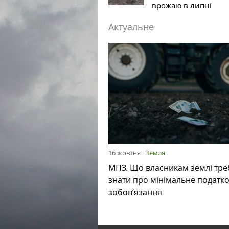
врожаю в липні
Актуальне
16 жовтня
Земля
МПЗ. Що власникам землі тре
знати про мінімальне податк
зобов’язання