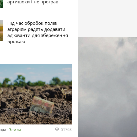
артишоки і не програв
Під час обробок полів
аграріям радять додавати
ад’юванти для збереження
врожаю
51763
пада
Земля