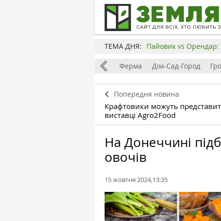
ТЕМА ДНЯ:
Пайовик vs Орендар: 
Все
Земля
Бізнес
Ферма
Дім-Сад-Город
Гр
Попередня новина
Крафтовики можуть представит
виставці Agro2Food
На Донеччині під
овочів
15 жовтня 2024,13:35