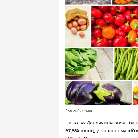
Врожай овочів
На полях Донеччини овочі, баш
97,5% площ,
у загальному
об’є