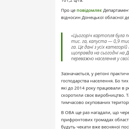
101,2 ц/га.
Про це
повідомляє
Департамен
відносин Донецької обласної де
«Цьогоріч картопля була п
тис. га, капуста — 0,9 ти
га. Це дані з усіх категор
щоправда на сьогодні на 
переважно населення у свої
Зазначається, у регіоні практич
господарства населення. Бо тих
які до 2014 року працювали в р
скоротили своє виробництво. Так
тимчасово окупованих територі
В ОВА ще раз нагадали, що чер
прифронтових громадах області,
будуть чекати вже весняної посі