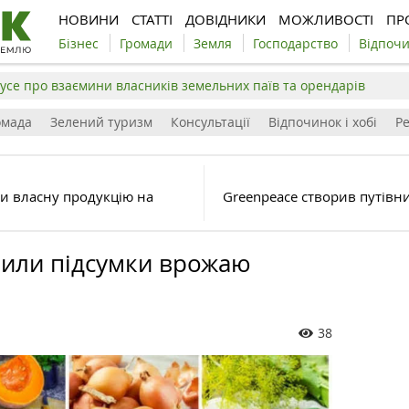
НОВИНИ
СТАТТІ
ДОВІДНИКИ
МОЖЛИВОСТІ
ПР
Бізнес
Громади
Земля
Господарство
Відпоч
усе про взаємини власників земельних паїв та орендарів
омада
Зелений туризм
Консультації
Відпочинок і хобі
Р
и власну продукцію на
Greenpeace створив путівн
били підсумки врожаю
38