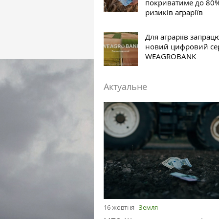
покриватиме до 80
ризиків аграріїв
Для аграріїв запрац
новий цифровий се
WEAGROBANK
Актуальне
16 жовтня
Земля