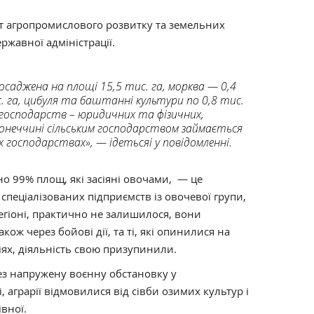
т агропромислового розвитку та земельних
ржавної адміністрації.
осаджена на площі 15,5 тис. га, морква — 0,4
с. га, цибуля та баштанні культури по 0,8 тис.
ій господарств – юридичних та фізичних,
Донеччині сільським господарством займається
х господарствах», — ідетьсяі у повідомленні.
но 99% площ, які засіяні овочами, — це
 спеціалізованих підприємств із овочевої групи,
егіоні, практично не залишилося, вони
ож через бойові дії, та ті, які опинилися на
ях, діяльність свою призупинили.
ез напружену воєнну обстановку у
 аграрії відмовилися від сівби озимих культур і
вної.