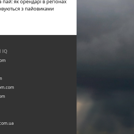
а пай: як орендарі в регіонах
овуються з пайовиками
 IQ
com
m
om.com
com
com.ua