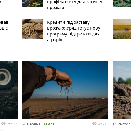
%
профілактику для захисту
врожаю
ював
Кредити під заставу
рвіс
врожаю: Уряд готує нову
програму підтримки для
аграріїв
29933
46713
20 червня
Земля
09 листо