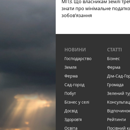
МПЗ. Що власникам землі тре
знати про мінімальне податк
зобов’язання
НОВИНИ
СТАТТІ
Господарство
Бізнес
Земля
Ферма
Ферма
Дім-Сад-Го
Сад-город
Громада
Побут
Зелений т
Бізнес у селі
Консультац
Досвід
Відпочинок 
Здоров'я
Рейтинги
Освіта
Посівний к