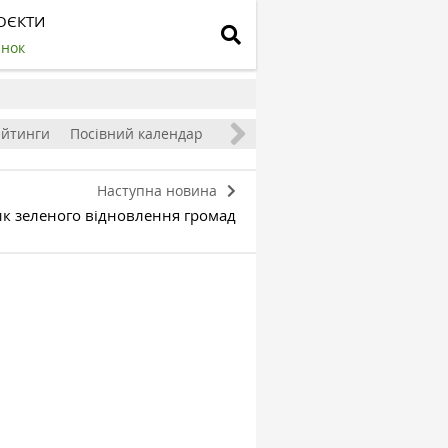
ОЄКТИ
инок
ейтинги
Посівний календар
Наступна новина
ик зеленого відновлення громад