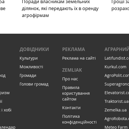
ба
Поради власникам земельних
Гроші з
ове
ділянок, які передають їх в оренду
розрах
агрофірмам
ДОВІДНИКИ
РЕКЛАМА
АГРАРНИЙ
Культури
Реклама на сайті
Latifundist.
Можливості
Kurkul.com
ZEMLIAK
род
Громади
AgroPolit.co
Про нас
Голови громад
Superagron
Правила
уризм
Elevatorist.
користування
сайтом
ії
Traktorist.ua
Контакти
і хобі
Zemelka.ua
Політика
AgroRobota.
конфіденційності
алендар
Meteo Farm