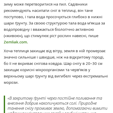
зиму може перетворитися на пил. Садівники
рекомендують насипати сніг в теплиці, він тане
поступово, і тала вода просочується глибоко в нижні
шари ґрунту. За своєю структурою тала вода м’якша за
водопровідну і вважається біологічно активною
(«живою»), що стимулює ріст рослин навесні, пише
Zemliak.com.
Хоча теплиця захищає від вітру, земля в ній промерзає
значно сильніше і швидше, ніж на відкритому городі,
бо її не вкриває снігова ковдра. Шар снігу в 20–30 см
захищає корисні мікроорганізми та черв’яків у
верхньому шарі ґрунту від вигибелі через екстремальні
морози.
«В закритому ґрунті через постійне поливання та
внесення добрив накопичуються солі. Природне
танення снігу промиває землю, допомагаючи вимити