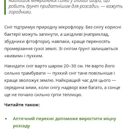
надлишок мінеральних солей у глибші шари, що
робить ґрунт придатнішим для розсади», — кажуть
городники.
Сніг підтримує природну мікрофлору. Без снігу корисні
бактерії можуть загинути, а шкідливі (наприклад,
збудники фітофтори), навпаки, краще переносять
промерзання сухої землі. Зі снігом ґрунт залишається
«живим» і пухким.
Накидати сніг варто шаром 20–30 см. Не варто його
сильно трамбувати — пухкий сніг тане повільніше і
краще зволожує землю. Найкращий час для цього —
середина зими, коли снігу надворі вже багато, а сонце
ще не почало сильно гріти теплицю.
Читайте також:
Аптечний перекис допоможе виростити міцну
розсаду