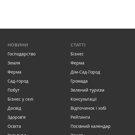
НОВИНИ
СТАТТІ
Господарство
Бізнес
Земля
Ферма
Ферма
Дім-Сад-Город
Сад-город
Громада
Побут
Зелений туризм
Бізнес у селі
Консультації
Досвід
Відпочинок і хобі
Здоров'я
Рейтинги
Освіта
Посівний календар