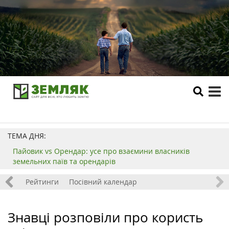
tog
me
ТЕМА ДНЯ:
Пайовик vs Орендар: усе про взаємини власників
земельних паїв та орендарів
 хобі
Рейтинги
Посівний календар
Знавці розповіли про користь