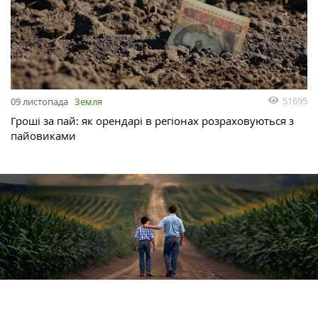
51695
09 листопада
Земля
Гроші за пай: як орендарі в регіонах розраховуються з
пайовиками