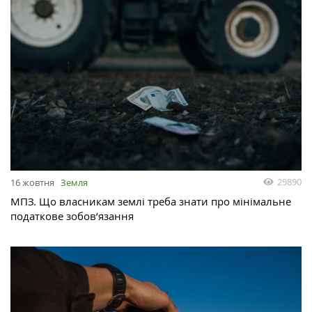
29890
16 жовтня
Земля
МПЗ. Що власникам землі треба знати про мінімальне
податкове зобов’язання