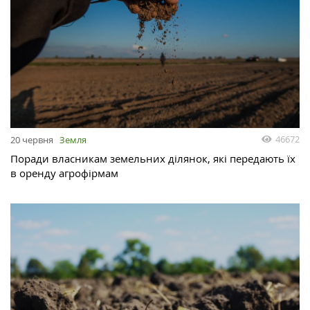
46672
20 червня
Земля
Поради власникам земельних ділянок, які передають їх
в оренду агрофірмам