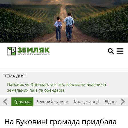
tog
me
ТЕМА ДНЯ:
Пайовик vs Орендар: усе про взаємини власників
земельних паїв та орендарів
ород
Громада
Зелений туризм
Консультації
Відпочинок 
На Буковині громада придбала