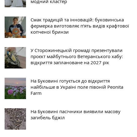
модний кластер
Смак традицій та інновацій: буковинська
фермерка виготовляє п'ять видів крафтової
копченої бринзи
У Сторожинецькій громаді презентували
проєкт майбутнього Ветеранського хабу:
відкриття заплановане на 2027 рік
На Буковині готується до відкриття
найбільше в Україні поле півоній Peonita
Farm
На Буковині пасічники виявили масову
загибель бджіл