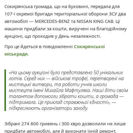
Сокирянська громада, що на Буковині, передала для
107-ї окремої бригади територіальної оборони ЗСУ два
автомобілі — MERCEDES-BENZ та NISSAN KING CAB. Ці
машини придбали за кошти, виручені на благодійному
аукціоні, що проходив у День незалежності.
Про це йдеться в повідомленні
Сокирянської
міськради.
«На цьому аукціоні було представлено 50 унікальних
лотів. Серед них — військові трофеї, перетворені на
мистецькі витвори, та роботи учнів школи
мистецтв імені Михайла Мафтуляка. Наші діти своїм
талантом допомогли зібрати кошти, а громада —
підтримала. Це приклад справжньої єдності», —
підкреслюють організатори заходу.
Зібрані 274 800 гривень і 300 євро дозволили не лише
придбати автомобілі, але й виконати їхній ремонт,