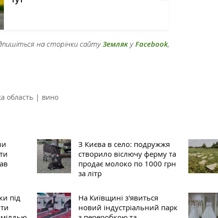
підпишіться на сторінки сайту
Земляк
у
Facebook
,
|
ка область
вино
ни
З Києва в село: подружжя
ти
створило віслючу ферму та
рав
продає молоко по 1000 грн
за літр
ки під
На Київщині з'явиться
ити
новий індустріальний парк
 мілдью
з переробкою та