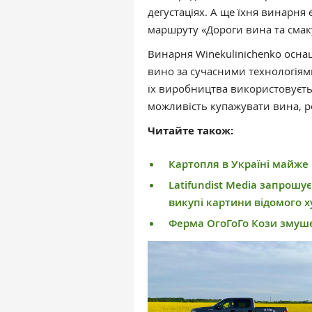
дегустаціях. А ще їхня винарня
маршруту «Дороги вина та сма
Винарня Winekulinichenko осна
вино за сучасними технологіями
їх виробництва використовуєтьс
можливість купажувати вина, р
Читайте також:
Картопля в Україні майже 
Latifundist Media запрошує
викупі картини відомого 
Ферма ОгоГоГо Кози змуше