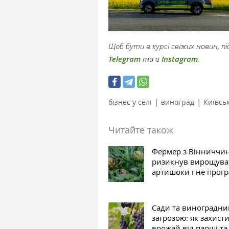
Щоб бути в курсі свіжих новин, 
Telegram
та в
Instagram
.
|
|
бізнес у селі
виноград
Київсь
Читайте також
Фермер з Вінниччи
ризикнув вирощува
артишоки і не прог
Сади та виноградни
загрозою: як захист
врожай від парші та