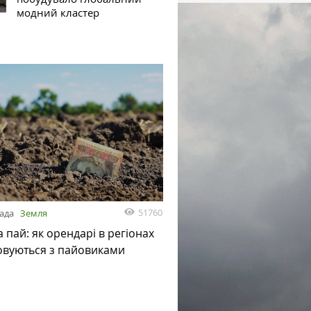
модний кластер
51760
пада
Земля
а пай: як орендарі в регіонах
овуються з пайовиками