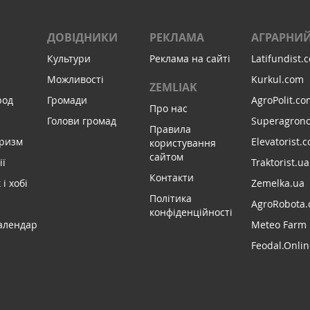
ДОВІДНИКИ
РЕКЛАМА
АГРАРНИЙ
Культури
Реклама на сайті
Latifundist.
Можливості
Kurkul.com
ZEMLIAK
род
Громади
AgroPolit.co
Про нас
Голови громад
Superagron
Правила
уризм
Elevatorist.
користування
сайтом
ії
Traktorist.ua
Контакти
і хобі
Zemelka.ua
Політика
AgroRobota.
конфіденційності
алендар
Meteo Farm
Feodal.Onlin