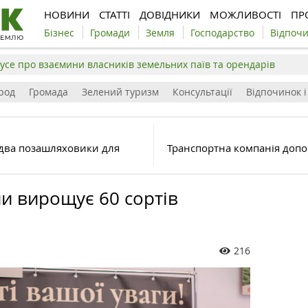
НОВИНИ
СТАТТІ
ДОВІДНИКИ
МОЖЛИВОСТІ
ПР
Бізнес
Громади
Земля
Господарство
Відпоч
усе про взаємини власників земельних паїв та орендарів
род
Громада
Зелений туризм
Консультації
Відпочинок і
 два позашляховики для
Транспортна компанія допо
и вирощує 60 сортів
216