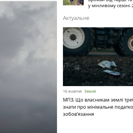
у мінливому сезоні 
Актуальне
16 жовтня
Земля
МПЗ. Що власникам землі тре
знати про мінімальне податк
зобов’язання