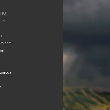
 IQ
com
m
om.com
com
com.ua
e