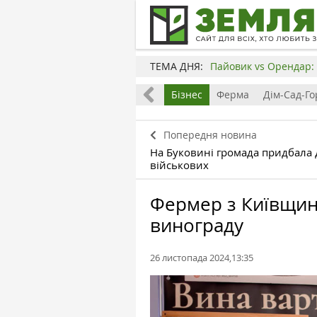
ТЕМА ДНЯ:
Пайовик vs Орендар: 
Все
Земля
Бізнес
Ферма
Дім-Сад-Го
Попередня новина
На Буковині громада придбала
військових
Фермер з Київщин
винограду
26 листопада 2024,13:35