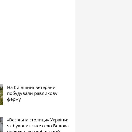
На Київщині ветерани
побудували равликову
ферму
«Весільна столиця» України:
як буковинське село Волока
побудувало глобальний