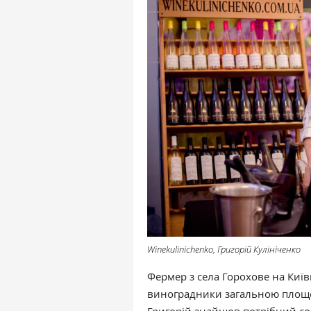
Winekulinichenko, Григорій Кулініченко
Фермер з села Горохове на Київ
виноградники загальною площе