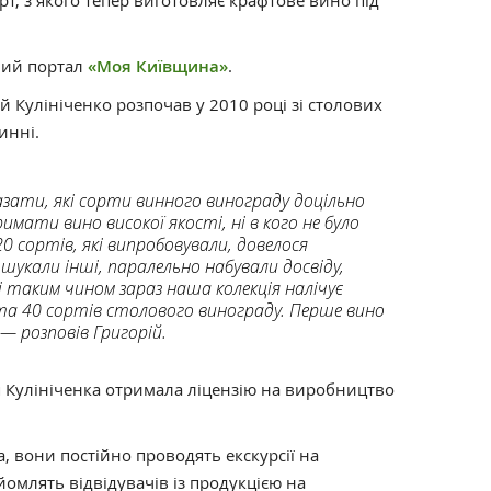
т, з якого тепер виготовляє крафтове вино під
ний портал
«Моя Київщина»
.
 Кулініченко розпочав у 2010 році зі столових
инні.
дказати, які сорти винного винограду доцільно
мати вино високої якості, ні в кого не було
 20 сортів, які випробовували, довелося
 шукали інші, паралельно набували досвіду,
 і таким чином зараз наша колекція налічує
та 40 сортів столового винограду. Перше вино
— розповів Григорій.
я Кулініченка отримала ліцензію на виробництво
а, вони постійно проводять екскурсії на
омлять відвідувачів із продукцією на