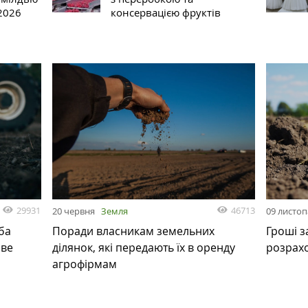
2026
консервацією фруктів
29931
46713
20 червня
Земля
09 листо
ба
Поради власникам земельних
Гроші з
ове
ділянок, які передають їх в оренду
розрах
агрофірмам