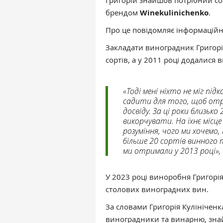
Григорій знайшов потрібний сор
брендом
Winekulinichenko
.
Про це повідомляє інформацій
Закладати виноградник Григорій
сортів, а у 2011 році додалися в
«Тоді мені ніхто не міг пі
садити для того, щоб отри
досвіду. За ці роки близько
викорчувати. На їхнє місце
розуміння, чого ми хочемо,
більше 20 сортів винного 
ми отримали у 2013 році», 
У 2023 році виноробня Григорі
столових виноградних вин.
За словами Григорія Кулініченк
виноградники та винарню, знай