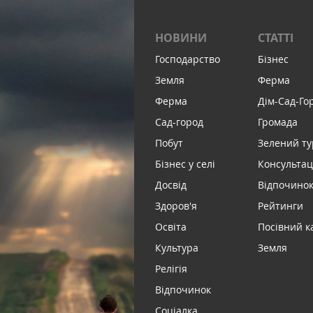
НОВИНИ
СТАТТІ
Господарство
Бізнес
Земля
Ферма
Ферма
Дім-Сад-Го
Сад-город
Громада
Побут
Зелений т
Бізнес у селі
Консультац
Досвід
Відпочинок 
Здоров'я
Рейтинги
Освіта
Посівний к
Культура
Земля
Релігія
Відпочинок
Соціалка