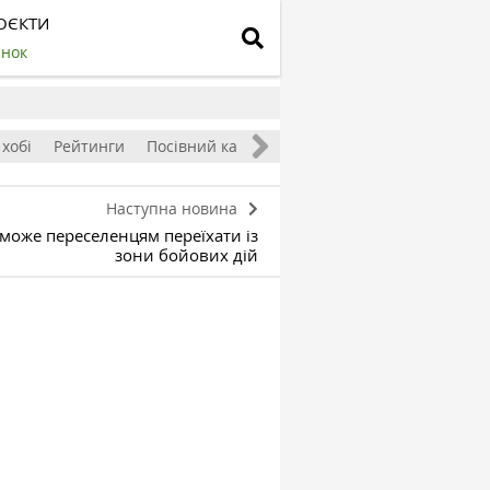
ОЄКТИ
инок
 хобі
Рейтинги
Посівний календар
Наступна новина
може переселенцям переїхати із
зони бойових дій