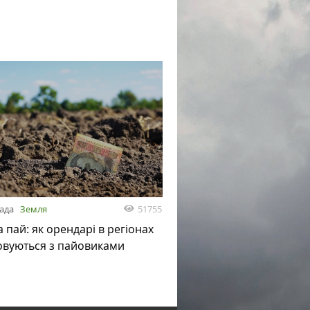
51755
пада
Земля
а пай: як орендарі в регіонах
овуються з пайовиками