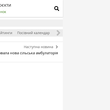
ОЄКТИ
инок
ейтинги
Посівний календар
Наступна новина
вала нова сільська амбулаторія