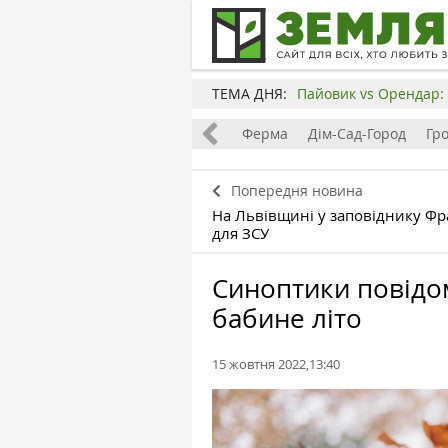
ТЕМА ДНЯ:
Пайовик vs Орендар: 
Все
Земля
Бізнес
Ферма
Дім-Сад-Город
Гр
Попередня новина
На Львівщині у заповіднику Ф
для ЗСУ
Синоптики повідом
бабине літо
15 жовтня 2022,13:40