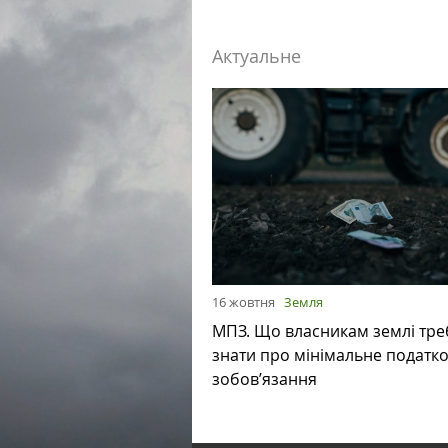
Актуальне
16 жовтня
Земля
МПЗ. Що власникам землі тре
знати про мінімальне податк
зобов’язання