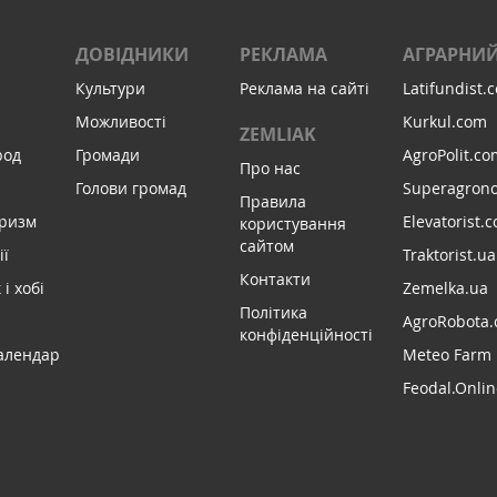
ДОВІДНИКИ
РЕКЛАМА
АГРАРНИЙ
Культури
Реклама на сайті
Latifundist.
Можливості
Kurkul.com
ZEMLIAK
род
Громади
AgroPolit.co
Про нас
Голови громад
Superagron
Правила
уризм
Elevatorist.
користування
сайтом
ії
Traktorist.ua
Контакти
і хобі
Zemelka.ua
Політика
AgroRobota.
конфіденційності
алендар
Meteo Farm
Feodal.Onlin