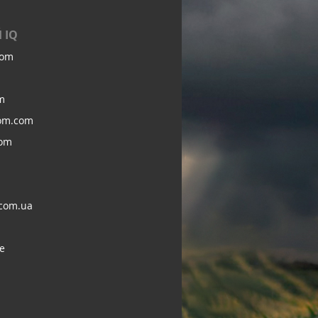
 IQ
com
m
om.com
com
com.ua
e