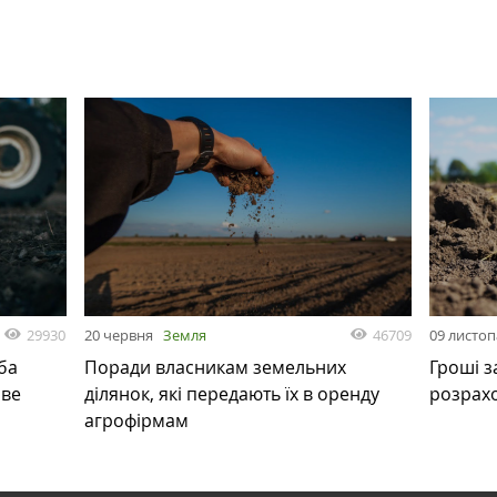
29930
46709
20 червня
Земля
09 листо
ба
Поради власникам земельних
Гроші з
ове
ділянок, які передають їх в оренду
розрах
агрофірмам