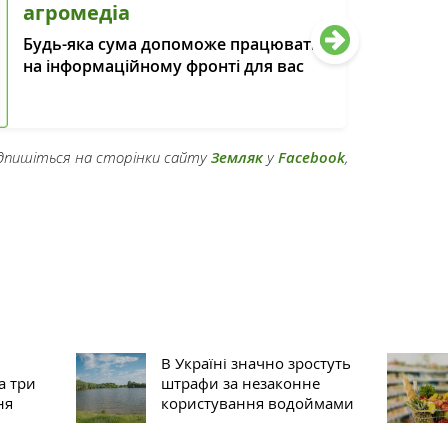
агромедіа
Будь-яка сума допоможе працювати
на інформаційному фронті для вас
підпишіться на сторінки сайту
Земляк
у
Facebook
,
В Україні значно зростуть
а три
штрафи за незаконне
ня
користування водоймами