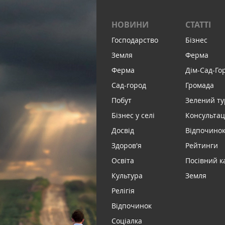
НОВИНИ
СТАТТІ
Господарство
Бізнес
Земля
Ферма
Ферма
Дім-Сад-Го
Сад-город
Громада
Побут
Зелений т
Бізнес у селі
Консультац
Досвід
Відпочинок 
Здоров'я
Рейтинги
Освіта
Посівний к
Культура
Земля
Релігія
Відпочинок
Соціалка