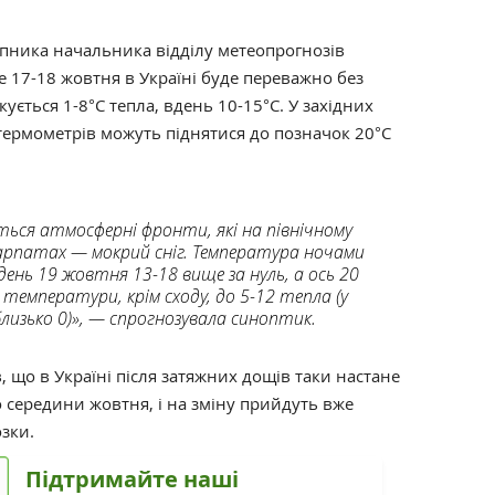
тупника начальника відділу метеопрогнозів
е 17-18 жовтня в Україні буде переважно без
ується 1-8°С тепла, вдень 10-15°С. У західних
термометрів можуть піднятися до позначок 20°С
ься атмосферні фронти, які на північному
Карпатах — мокрий сніг. Температура ночами
день 19 жовтня 13-18 вище за нуль, а ось 20
емператури, крім сходу, до 5-12 тепла (у
лизько 0)», — спрогнозувала синоптик.
 що в Україні після затяжних дощів таки настане
 середини жовтня, і на зміну прийдуть вже
зки.
Підтримайте наші