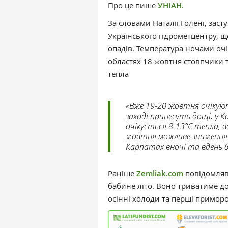
Про це пише
УНІАН.
За словами Наталії Голені, зас
Українського гідрометцентру, щ
опадів. Температура ночами очік
областях 18 жовтня стовпчики 
тепла
«Вже 19-20 жовтня очікуют
заході принесуть дощі, у 
очікується 8-13°С тепла, в
жовтня можливе зниження т
Карпатах вночі та вдень б
Раніше
Zemliak.com
повідомляв,
бабине літо. Воно триватиме до
осінні холоди та перші приморо