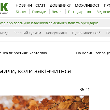
НОВИНИ
СТАТТІ
ДОВІДНИКИ
МОЖЛИВОСТІ
ПР
Бізнес
Громади
Земля
Господарство
Відпоч
усе про взаємини власників земельних паїв та орендарів
омада
Зелений туризм
Консультації
Відпочинок і хобі
Р
ранка виростили картоплю
На Волині запрацю
или, коли закінчиться
42