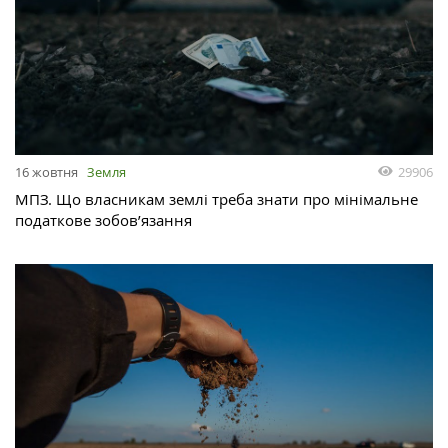
29906
16 жовтня
Земля
МПЗ. Що власникам землі треба знати про мінімальне
податкове зобов’язання