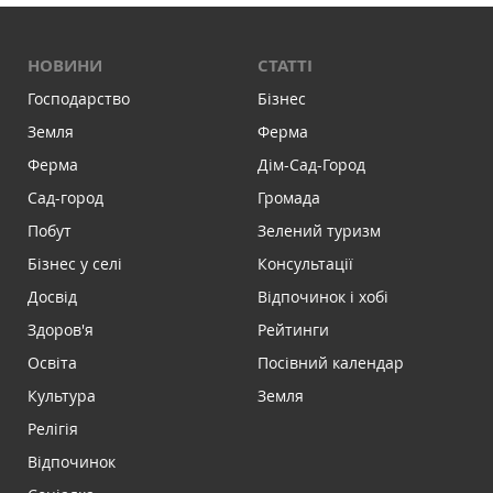
НОВИНИ
СТАТТІ
Господарство
Бізнес
Земля
Ферма
Ферма
Дім-Сад-Город
Сад-город
Громада
Побут
Зелений туризм
Бізнес у селі
Консультації
Досвід
Відпочинок і хобі
Здоров'я
Рейтинги
Освіта
Посівний календар
Культура
Земля
Релігія
Відпочинок