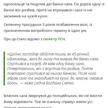
односельця та поцупив дві банки сала. По дорозі одну із
банок він розбив, проте не втримався і сало із неї
засмажив на чужій кухні.
Селянину присудили 5 років позбавлення волі, із
призначенням випробного терміну в один рік.
Про це стало відомо з
сюжету ТСН.
«Щойно господар обійстя пішов, як 45-річний
односелець, заліз до льоху та викрав дві банки сала.
Спустився в погріб, де взяв одну банку сала.
Повертаючись, він її впустив та розбив. Потім
повторно спустився за іншою банкою. Після чого
зібрав сало та знаходився на кухні, де, власне, смажив
його», — каже слідча Богдана Слепко.
Власник сала звернувся до поліцейських, які не змогли
йому відмовити. Тож за «сальну справу» взяли усі:
поліція, прокуратура та суд.