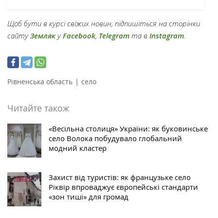
Щоб бути в курсі свіжих новин, підпишіться на сторінки
сайту
Земляк
у
Facebook
,
Telegram
та в
Instagram
.
|
Рівненська область
село
Читайте також
«Весільна столиця» України: як буковинське
село Волока побудувало глобальний
модний кластер
Захист від туристів: як французьке село
Ріквір впроваджує європейські стандарти
«зон тиші» для громад