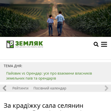
tog
me
ТЕМА ДНЯ:
Пайовик vs Орендар: усе про взаємини власників
земельних паїв та орендарів
 хобі
Рейтинги
Посівний календар
За крадіжку сала селянин