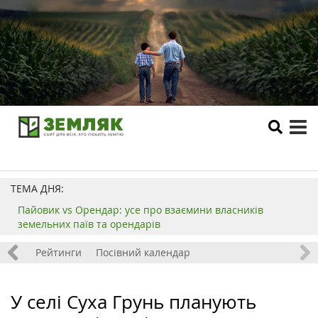
tog
me
ТЕМА ДНЯ:
Пайовик vs Орендар: усе про взаємини власників
земельних паїв та орендарів
 хобі
Рейтинги
Посівний календар
У селі Суха Грунь планують