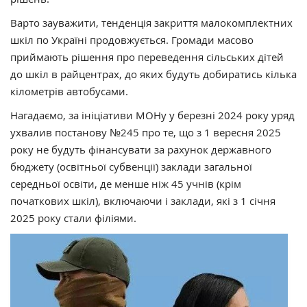
Варто зауважити, тенденція закриття малокомплектних
шкіл по Україні продовжується. Громади масово
приймають рішення про переведення сільських дітей
до шкіл в райцентрах, до яких будуть добиратись кілька
кілометрів автобусами.
Нагадаємо, за ініціативи МОНу у березні 2024 року уряд
ухвалив постанову №245 про те, що з 1 вересня 2025
року не будуть фінансувати за рахунок державного
бюджету (освітньої субвенції) заклади загальної
середньої освіти, де менше ніж 45 учнів (крім
початкових шкіл), включаючи і заклади, які з 1 січня
2025 року стали філіями.