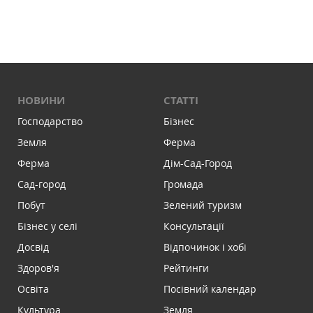
НОВИНИ
СТАТТІ
Господарство
Бізнес
Земля
Ферма
Ферма
Дім-Сад-Город
Сад-город
Громада
Побут
Зелений туризм
Бізнес у селі
Консультації
Досвід
Відпочинок і хобі
Здоров'я
Рейтинги
Освіта
Посівний календар
Культура
Земля