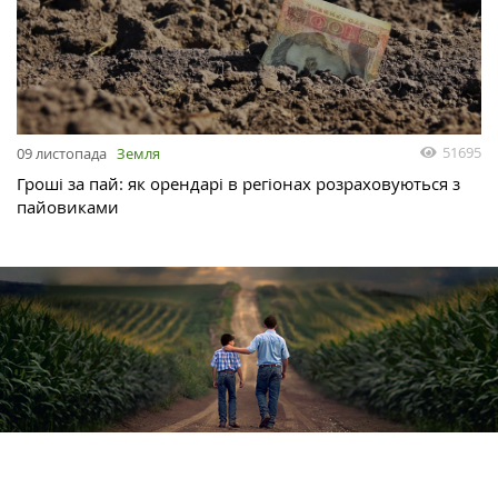
51695
09 листопада
Земля
Гроші за пай: як орендарі в регіонах розраховуються з
пайовиками