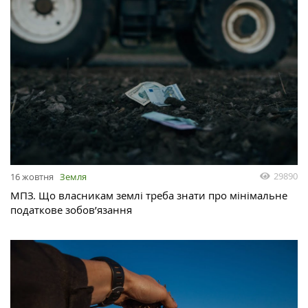
29890
16 жовтня
Земля
МПЗ. Що власникам землі треба знати про мінімальне
податкове зобов’язання