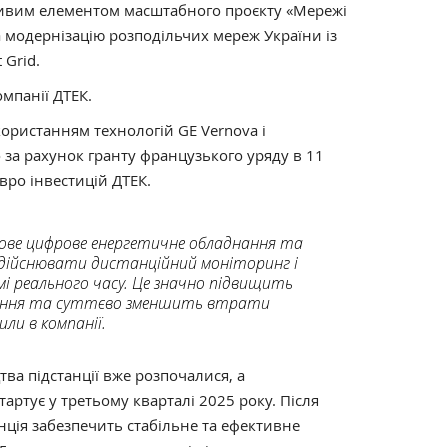
ливим елементом масштабного проєкту «Мережі
 модернізацію розподільчих мереж України із
 Grid.
омпанії ДТЕК.
ористанням технологій GE Vernova і
 за рахунок гранту французького уряду в 11
вро інвестицій ДТЕК.
дове цифрове енергетичне обладнання та
 здійснювати дистанційний моніторинг і
мі реального часу. Це значно підвищить
ання та суттєво зменшить втрати
или в компанії.
тва підстанції вже розпочалися, а
ртує у третьому кварталі 2025 року. Після
нція забезпечить стабільне та ефективне