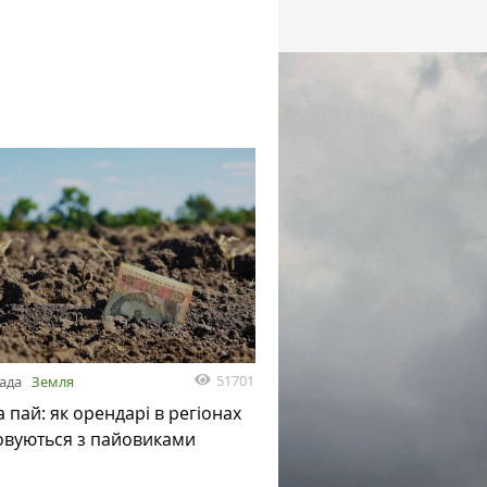
51701
пада
Земля
а пай: як орендарі в регіонах
овуються з пайовиками