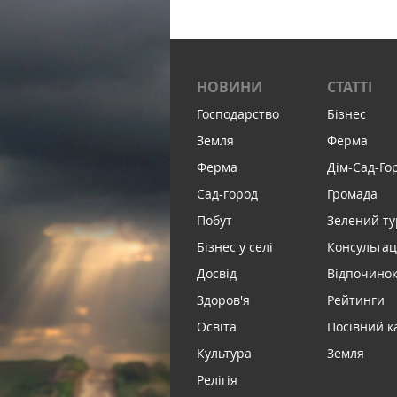
НОВИНИ
СТАТТІ
Господарство
Бізнес
Земля
Ферма
Ферма
Дім-Сад-Го
Сад-город
Громада
Побут
Зелений т
Бізнес у селі
Консультац
Досвід
Відпочинок 
Здоров'я
Рейтинги
Освіта
Посівний к
Культура
Земля
Релігія