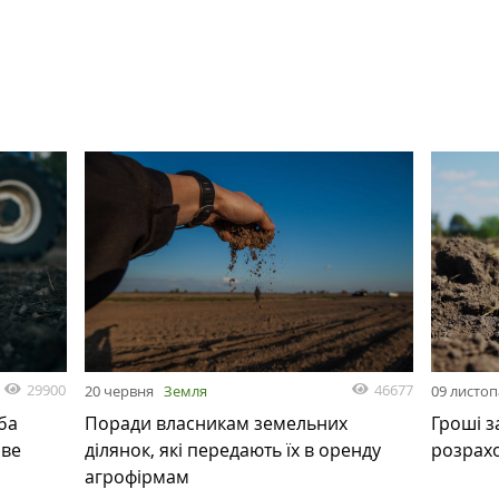
29900
46677
20 червня
Земля
09 листо
ба
Поради власникам земельних
Гроші з
ове
ділянок, які передають їх в оренду
розрах
агрофірмам