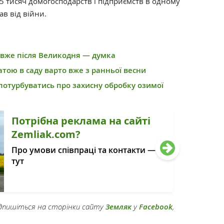
5 тисяч домогосподарств і підприємств в одному
ав від війни.
вже після Великодня — думка
тою в саду варто вже з ранньої весни
потурбуватись про захисну обробку озимої
Потрібна реклама на сайті
Zemliak.com?
Про умови співпраці та контакти —
тут
підпишіться на сторінки сайту
Земляк
у
Facebook
,