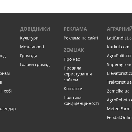
ДОВІДНИКИ
РЕКЛАМА
АГРАРНИЙ
Культури
Реклама на сайті
Latifundist.
Можливості
Kurkul.com
ZEMLIAK
род
Громади
AgroPolit.co
Про нас
Голови громад
Superagron
Правила
уризм
Elevatorist.
користування
сайтом
ії
Traktorist.ua
Контакти
і хобі
Zemelka.ua
Політика
AgroRobota.
конфіденційності
алендар
Meteo Farm
Feodal.Onlin