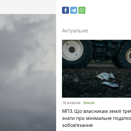
Актуальне
16 жовтня
Земля
МПЗ. Що власникам землі тре
знати про мінімальне податк
зобов’язання