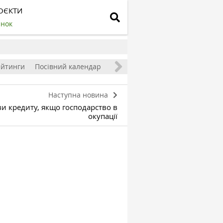
ОЄКТИ
инок
ейтинги
Посівний календар
Наступна новина
 кредиту, якщо господарство в
окупації