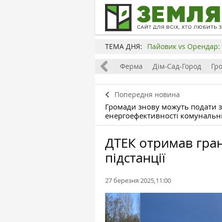
ТЕМА ДНЯ:
Пайовик vs Орендар: 
Все
Земля
Бізнес
Ферма
Дім-Сад-Город
Гр
Попередня новина
Громади знову можуть подати 
енергоефективності комунальн
ДТЕК отримав гран
підстанції
27 березня 2025,11:00