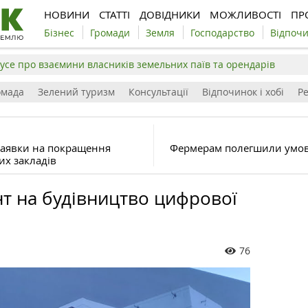
НОВИНИ
СТАТТІ
ДОВІДНИКИ
МОЖЛИВОСТІ
ПР
Бізнес
Громади
Земля
Господарство
Відпоч
усе про взаємини власників земельних паїв та орендарів
омада
Зелений туризм
Консультації
Відпочинок і хобі
Р
заявки на покращення
Фермерам полегшили умови
их закладів
т на будівництво цифрової
76