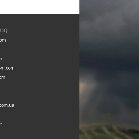
 IQ
com
m
om.com
com
com.ua
e