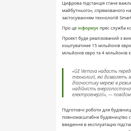
Цифрова підстанція стане важ
майбутнього», спрямованого на
застосуванням технологій Smart
Про це
інформує
прес служба к
Проект буде реалізований з вик
коштуватиме 15 мільйонів євро
мільйонів євро та 4 мільйонів є
«GE Vernova надасть пере
технології, які дозволять
діагностику мережі в режи
надійність енергопостач
електроенергії», — повідом
Підготовчі роботи для будівниц
повномасштабне будівництво ста
введення в експлуатацію підста