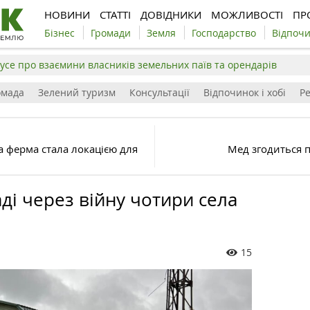
НОВИНИ
СТАТТІ
ДОВІДНИКИ
МОЖЛИВОСТІ
ПР
Бізнес
Громади
Земля
Господарство
Відпоч
усе про взаємини власників земельних паїв та орендарів
омада
Зелений туризм
Консультації
Відпочинок і хобі
Р
а ферма стала локацією для
Мед згодиться 
ді через війну чотири села
15