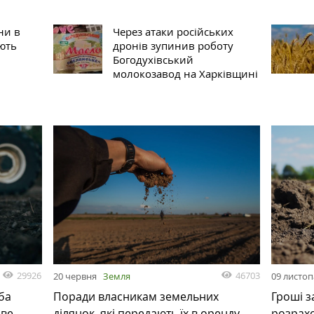
ни в
Через атаки російських
ють
дронів зупинив роботу
Богодухівський
молокозавод на Харківщині
29926
46703
20 червня
Земля
09 листо
ба
Поради власникам земельних
Гроші з
ове
ділянок, які передають їх в оренду
розрах