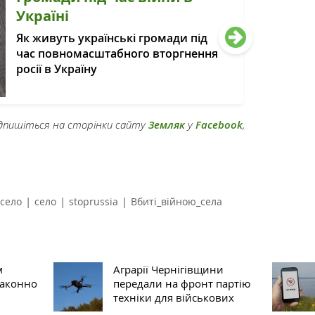
Україні
Як живуть українські громади під
час повномасштабного вторгнення
росії в Україну
підпишіться на сторінки сайту
Земляк
у
Facebook
,
|
|
|
село
село
stoprussia
Вбиті_війною_села
м
Аграрії Чернігівщини
законно
передали на фронт партію
техніки для військових