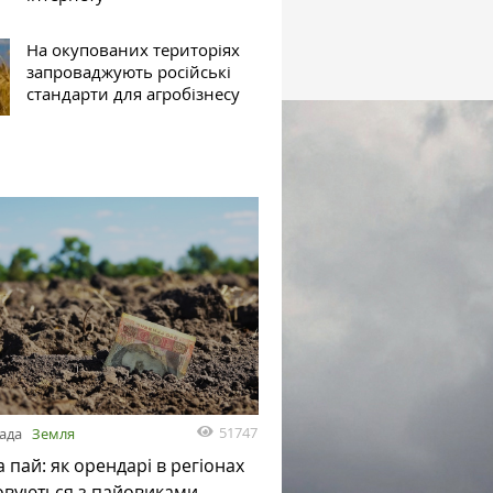
На окупованих територіях
запроваджують російські
стандарти для агробізнесу
51747
пада
Земля
а пай: як орендарі в регіонах
овуються з пайовиками