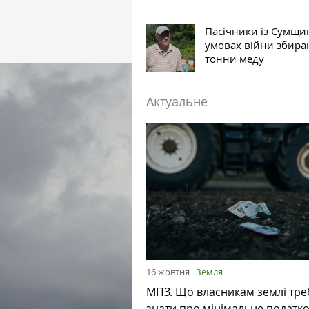
Пасічники із Сумщи
умовах війни збира
тонни меду
Актуальне
16 жовтня
Земля
МПЗ. Що власникам землі тре
знати про мінімальне податк