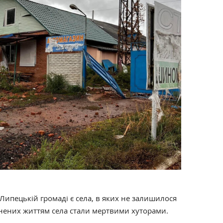
Липецькій громаді є села, в яких не залишилося
нених життям села стали мертвими хуторами.