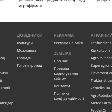
агрофірмам
ДОВІДНИКИ
РЕКЛАМА
АГРАРНИЙ
Культури
Реклама на сайті
Latifundist.
Можливості
Kurkul.com
ZEMLIAK
род
Громади
AgroPolit.co
Про нас
Голови громад
Superagron
Правила
уризм
Elevatorist.
користування
сайтом
ії
Traktorist.ua
Контакти
і хобі
Zemelka.ua
Політика
AgroRobota.
конфіденційності
алендар
Meteo Farm
Feodal.Onlin