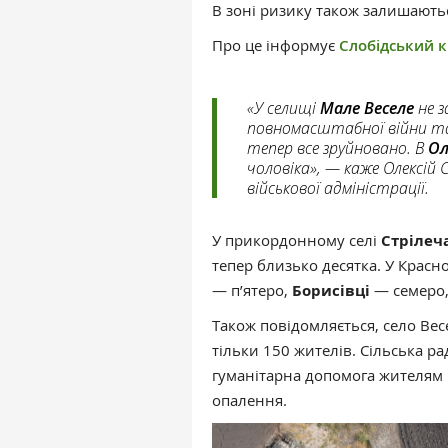
В зоні ризику також залишаютьс
Про це інформує
Слобідський к
«У селищі
Мале Веселе
не з
повномасштабної війни та
тепер все зруйновано. В
Ол
чоловіка», — каже Олексій 
військової адміністрації.
У прикордонному селі
Стрілеч
тепер близько десятка. У Крас
— п’ятеро,
Борисівці
— семеро
Також повідомляється, село Вес
тільки 150 жителів. Сільська ра
гуманітарна допомога жителям ц
опалення.