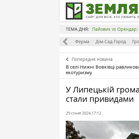
ТЕМА ДНЯ:
Пайовик vs Орендар: 
Все
Земля
Бізнес
Ферма
Дім-Сад-Город
Гр
Попередня новина
В селі Нижні Вовківці равликов
екотуризму
У Липецькій грома
стали привидами
29 січня 2024,17:12