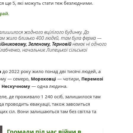
я ще 5, які можуть стати теж безлюдними.
рай.
алишилося жодного вцілілого будинку. До
м жило близько 400 людей, там була ферма —
ійниковому, Зеленому, Терновій
немає ні одного
Слабченко, начальник Липецької сільської
а
до 2022 року жило понад дві тисячі людей, а
ному — семеро,
Мороховці
— чотири,
Перемозі
,
Нескучному
— одна людина.
еле, де проживало 1 240 осіб, залишилося там
да проводить евакуації, також завозиться
их сіл. Вони залишаються там без світла та
Громади під час війни в