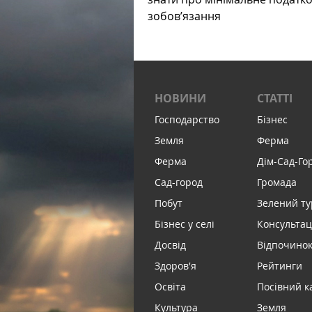
зобов’язання
НОВИНИ
СТАТТІ
Господарство
Бізнес
Земля
Ферма
Ферма
Дім-Сад-Го
Сад-город
Громада
Побут
Зелений т
Бізнес у селі
Консультац
Досвід
Відпочинок 
Здоров'я
Рейтинги
Освіта
Посівний к
Культура
Земля