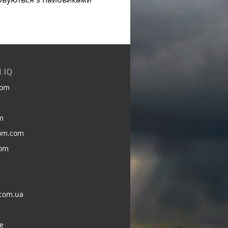
 IQ
com
m
om.com
com
com.ua
e