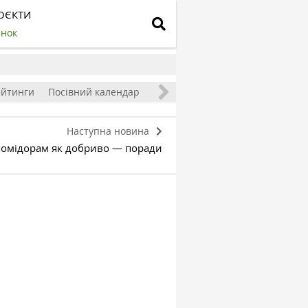
ОЄКТИ
инок
ейтинги
Посівний календар
Наступна новина
помідорам як добриво — поради