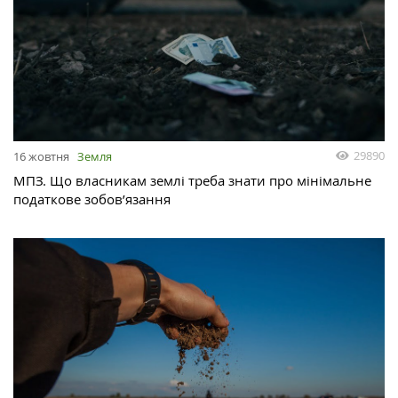
29890
16 жовтня
Земля
МПЗ. Що власникам землі треба знати про мінімальне
податкове зобов’язання