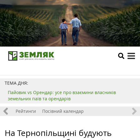
tog
me
ТЕМА ДНЯ:
Пайовик vs Орендар: усе про взаємини власників
земельних паїв та орендарів
 хобі
Рейтинги
Посівний календар
На Тернопільщині будують