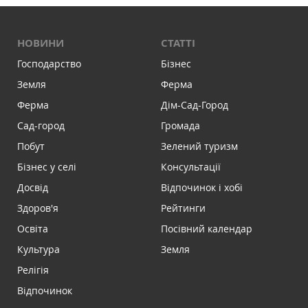
НОВИНИ
СТАТТІ
Господарство
Бізнес
Земля
Ферма
Ферма
Дім-Сад-Город
Сад-город
Громада
Побут
Зелений туризм
Бізнес у селі
Консультації
Досвід
Відпочинок і хобі
Здоров'я
Рейтинги
Освіта
Посівний календар
Культура
Земля
Релігія
Відпочинок