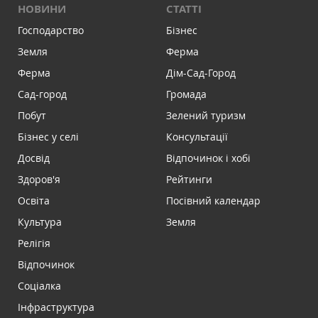
НОВИНИ
СТАТТІ
Господарство
Бізнес
Земля
Ферма
Ферма
Дім-Сад-Город
Сад-город
Громада
Побут
Зелений туризм
Бізнес у селі
Консультації
Досвід
Відпочинок і хобі
Здоров'я
Рейтинги
Освіта
Посівний календар
Культура
Земля
Релігія
Відпочинок
Соціалка
Інфраструктура