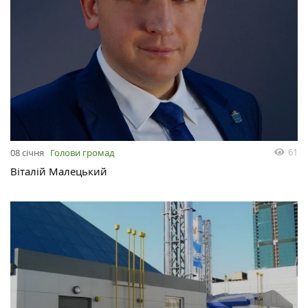
61
08 січня
Голови громад
Віталій Малецький