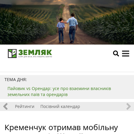
tog
me
ТЕМА ДНЯ:
Пайовик vs Орендар: усе про взаємини власників
земельних паїв та орендарів
 хобі
Рейтинги
Посівний календар
Кременчук отримав мобільну