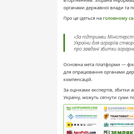
вторгненням. Зібрана інформац
органами державної влади та п
Про це ідеться на
головному са
«За підтримки Міністерст
України для аграріїв ство
про завдані збитки аграрн
Основна мета платформи — фікс
для опрацювання органами дер
компенсацій.
За оцінками експертів, збитки а
Україну, можуть сягнути суми п