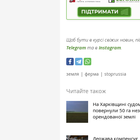
Щоб бути в курсі свіжих новин, 
Telegram
та в
Instagram
.
|
|
земля
ферма
stoprussia
Читайте також
На Харківщині судо
повернули 50 га не
орендованої землі
Держава компенсує