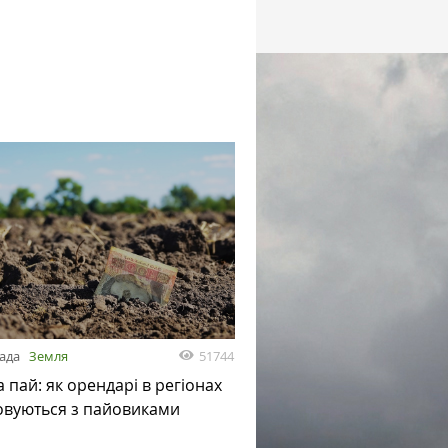
51744
пада
Земля
а пай: як орендарі в регіонах
овуються з пайовиками