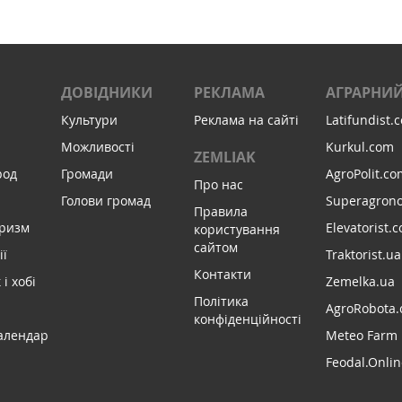
ДОВІДНИКИ
РЕКЛАМА
АГРАРНИЙ
Культури
Реклама на сайті
Latifundist.
Можливості
Kurkul.com
ZEMLIAK
род
Громади
AgroPolit.co
Про нас
Голови громад
Superagron
Правила
уризм
Elevatorist.
користування
сайтом
ії
Traktorist.ua
Контакти
і хобі
Zemelka.ua
Політика
AgroRobota.
конфіденційності
алендар
Meteo Farm
Feodal.Onlin