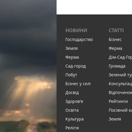
НОВИНИ
СТАТТІ
Господарство
Бізнес
Земля
Ферма
Ферма
Дім-Сад-Го
Сад-город
Громада
Побут
Зелений т
Бізнес у селі
Консультац
Досвід
Відпочинок 
Здоров'я
Рейтинги
Освіта
Посівний к
Культура
Земля
Релігія