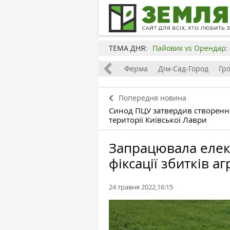
ТЕМА ДНЯ:
Пайовик vs Орендар: 
Все
Земля
Бізнес
Ферма
Дім-Сад-Город
Гр
Попередня новина
Синод ПЦУ затвердив створенн
території Київської Лаври
Запрацювала елек
фіксації збитків а
24 травня 2022,16:15