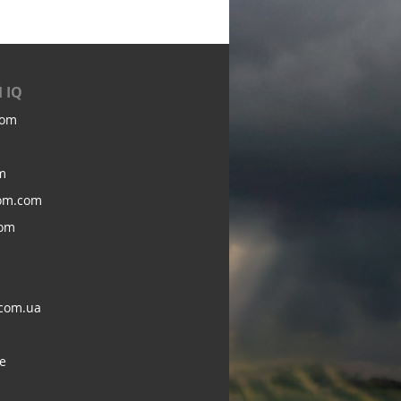
 IQ
com
m
om.com
com
com.ua
e