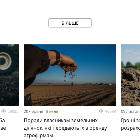
БІЛЬШЕ
29925
46699
20 червня
Земля
09 листо
ба
Поради власникам земельних
Гроші з
ове
ділянок, які передають їх в оренду
розрах
агрофірмам