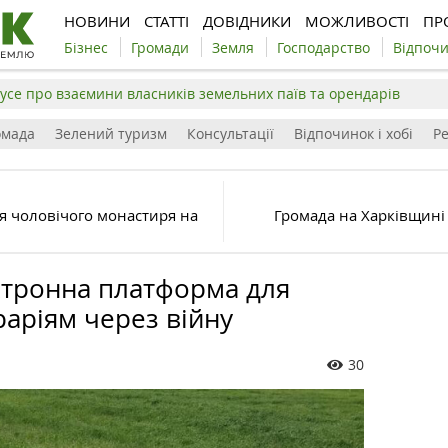
НОВИНИ
СТАТТІ
ДОВІДНИКИ
МОЖЛИВОСТІ
ПР
Бізнес
Громади
Земля
Господарство
Відпоч
усе про взаємини власників земельних паїв та орендарів
омада
Зелений туризм
Консультації
Відпочинок і хобі
Р
я чоловічого монастиря на
Громада на Харківщині
тронна платформа для
граріям через війну
30