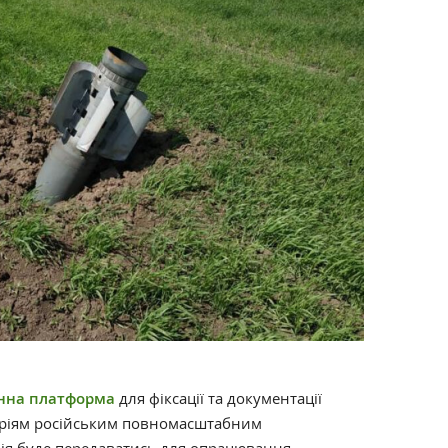
нна платформа
для фіксації та документації
раріям російським повномасштабним