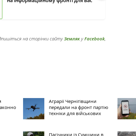
на інформаційному фронті для вас
підпишіться на сторінки сайту
Земляк
у
Facebook
,
м
Аграрії Чернігівщини
законно
передали на фронт партію
техніки для військових
Пасічники із Сумщини в