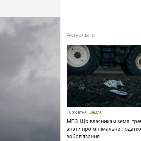
Актуальне
16 жовтня
Земля
МПЗ. Що власникам землі тре
знати про мінімальне податк
зобов’язання