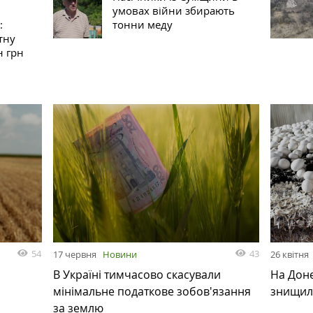
умовах війни збирають
:
тонни меду
тну
н грн
54
43
17 червня
Новини
26 квітня
В Україні тимчасово скасували
На Доне
мінімальне податкове зобов'язання
знищил
за землю