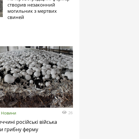
створив незаконний
могильник з мертвих
свиней
26
Новини
ччині російські війська
и грибну ферму