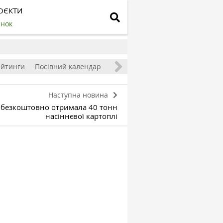
ОЄКТИ
инок
ейтинги
Посівний календар
Наступна новина
 безкоштовно отримала 40 тонн
насіннєвої картоплі