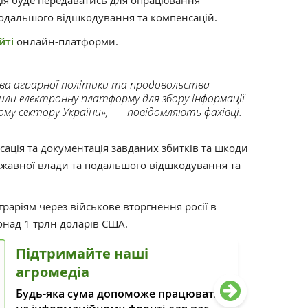
ія буде передаватись для опрацювання
одальшого відшкодування та компенсацій.
йті
онлайн-платформи.
ва аграрної політики та продовольства
рили електронну платформу для збору інформації
ому сектору України», — повідомляють фахівці.
ація та документація завданих збитків та шкоди
жавної влади та подальшого відшкодування та
граріям через військове вторгнення росії в
онад 1 трлн доларів США.
Підтримайте наші
агромедіа
Будь-яка сума допоможе працювати