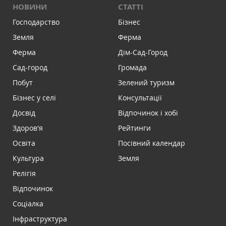
НОВИНИ
СТАТТІ
Господарство
Бізнес
Земля
Ферма
Ферма
Дім-Сад-Город
Сад-город
Громада
Побут
Зелений туризм
Бізнес у селі
Консультації
Досвід
Відпочинок і хобі
Здоров'я
Рейтинги
Освіта
Посівний календар
Культура
Земля
Релігія
Відпочинок
Соціалка
Інфраструктура