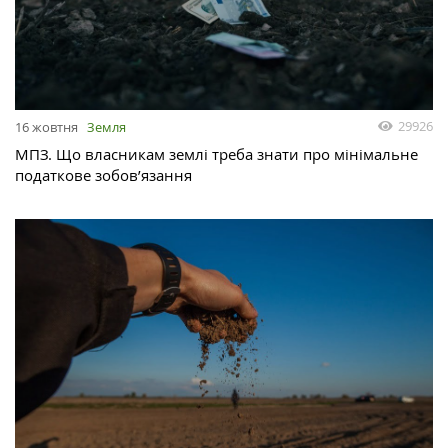
29926
16 жовтня
Земля
МПЗ. Що власникам землі треба знати про мінімальне
податкове зобов’язання