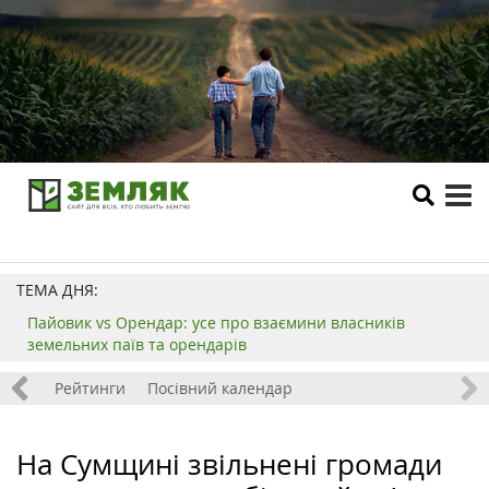
tog
me
ТЕМА ДНЯ:
Пайовик vs Орендар: усе про взаємини власників
земельних паїв та орендарів
 хобі
Рейтинги
Посівний календар
На Сумщині звільнені громади