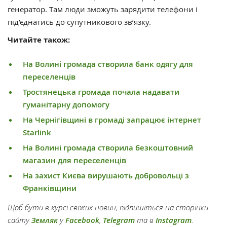
генератор. Там люди зможуть зарядити телефони і
під’єднатись до супутникового зв’язку.
Читайте також:
На Волині громада створила банк одягу для
переселенців
Тростянецька громада почала надавати
гуманітарну допомогу
На Чернігівщині в громаді запрацює інтернет
Starlink
На Волині громада створила безкоштовний
магазин для переселенців
На захист Києва вирушають добровольці з
Франківщини
Щоб бути в курсі свіжих новин, підпишіться на сторінки
сайту
Земляк
у
Facebook
,
Telegram
та в
Instagram
.