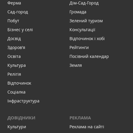
Ферма
Дім-Сад-Город
Сад-город
Громада
Побут
Зелений туризм
Бізнес у селі
Консультації
Досвід
Відпочинок і хобі
Здоров'я
Рейтинги
Освіта
Посівний календар
Культура
Земля
Релігія
Відпочинок
Соціалка
Інфраструктура
ДОВІДНИКИ
РЕКЛАМА
Культури
Реклама на сайті