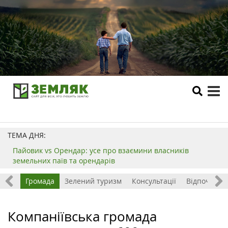
tog
me
ТЕМА ДНЯ:
Пайовик vs Орендар: усе про взаємини власників
земельних паїв та орендарів
ород
Громада
Зелений туризм
Консультації
Відпочинок 
Компаніївська громада