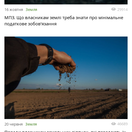
29914
16 жовтня
Земля
МПЗ. Що власникам землі треба знати про мінімальне
податкове зобов’язання
46689
20 червня
Земля
Поради власникам земельних ділянок, які передають їх