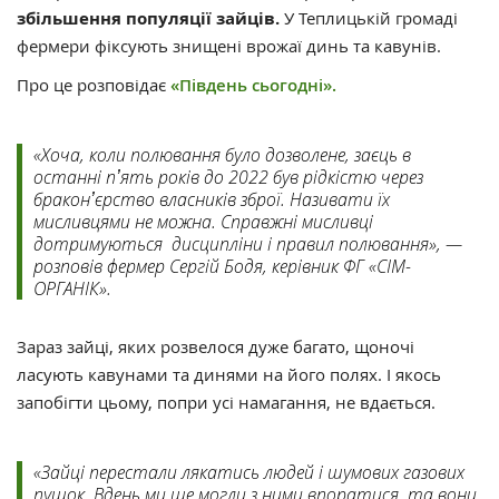
збільшення популяції зайців.
У Теплицькій громаді
фермери фіксують знищені врожаї динь та кавунів.
Про це розповідає
«Південь сьогодні».
«Хоча, коли полювання було дозволене, заєць в
останні пʼять років до 2022 був рідкістю через
браконʼєрство власників зброї. Називати їх
мисливцями не можна. Справжні мисливці
дотримуються дисципліни і правил полювання», —
розповів фермер Сергій Бодя, керівник ФГ «СІМ-
ОРГАНІК».
Зараз зайці, яких розвелося дуже багато, щоночі
ласують кавунами та динями на його полях. І якось
запобігти цьому, попри усі намагання, не вдається.
«Зайці перестали лякатись людей і шумових газових
пушок. Вдень ми ще могли з ними впоратися, та вони