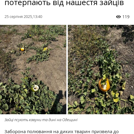
потерпають від нашестя зайців
25 серпня 2025,13:40
119
Зайці псують кавуни та дині на Одещині
Заборона полювання на диких тварин призвела до