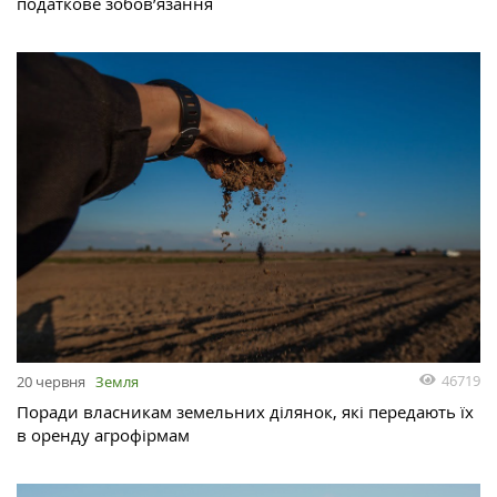
податкове зобов’язання
46719
20 червня
Земля
Поради власникам земельних ділянок, які передають їх
в оренду агрофірмам