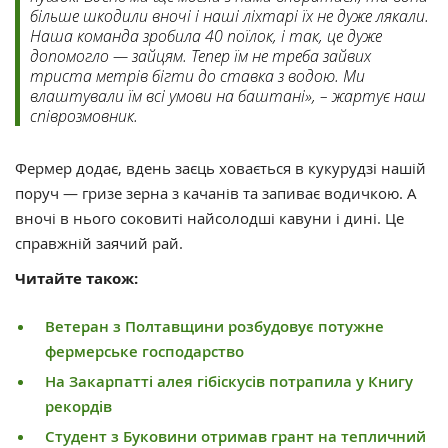
більше шкодили вночі і наші ліхтарі їх не дуже лякали.
Наша команда зробила 40 поїлок, і так, це дуже
допомогло — зайцям. Тепер їм не треба зайвих
триста метрів бігти до ставка з водою. Ми
влаштували їм всі умови на баштані», – жартує наш
співрозмовник.
Фермер додає, вдень заєць ховається в кукурудзі нашій
поруч — гризе зерна з качанів та запиває водичкою. А
вночі в нього соковиті найсолодші кавуни і дині. Це
справжній заячий рай.
Читайте також:
Ветеран з Полтавщини розбудовує потужне
фермерське господарство
На Закарпатті алея гібіскусів потрапила у Книгу
рекордів
Студент з Буковини отримав грант на тепличний