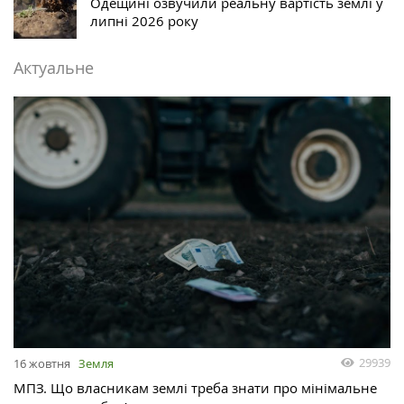
Одещині озвучили реальну вартість землі у
липні 2026 року
Актуальне
29939
16 жовтня
Земля
МПЗ. Що власникам землі треба знати про мінімальне