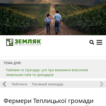
tog
me
ТЕМА ДНЯ:
Пайовик vs Орендар: усе про взаємини власників
земельних паїв та орендарів
 хобі
Рейтинги
Посівний календар
Фермери Теплицької громади