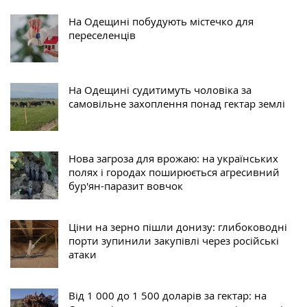
На Одещині побудують містечко для
переселенців
На Одещині судитимуть чоловіка за
самовільне захоплення понад гектар землі
Нова загроза для врожаю: на українських
полях і городах поширюється агресивний
бур'ян-паразит вовчок
Ціни на зерно пішли донизу: глибоководні
порти зупинили закупівлі через російські
атаки
Від 1 000 до 1 500 доларів за гектар: на