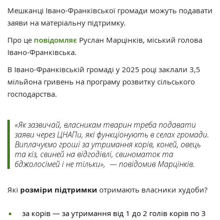
Мешканці Івано-Франківської громади можуть подавати
заяви на матеріальну підтримку.
Про це
повідомляє
Руслан Марцінків, міський голова
Івано-Франківська.
В Івано-Франківській громаді у 2025 році заклали 3,5
мільйона гривень на програму розвитку сільського
господарства.
«Як зазвичай, власникам тварин треба подавати
заяви через ЦНАПи, які функціонують в селах громади.
Виплачуємо гроші за утримання корів, коней, овець
та кіз, свиней на відгодівлі, свиноматок та
бджолосімей і не тільки», — повідомив Марцінків.
Які
розміри підтримки
отримають власники худоби?
за корів — за утримання від 1 до 2 голів корів по 3