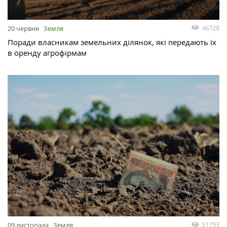
46728
20 червня
Земля
Поради власникам земельних ділянок, які передають їх
в оренду агрофірмам
51793
09 листопада
Земля