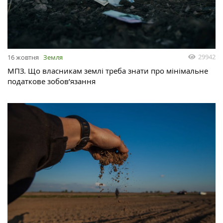
29942
16 жовтня
Земля
МПЗ. Що власникам землі треба знати про мінімальне
податкове зобов’язання