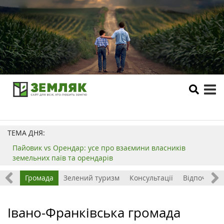
tog
me
ТЕМА ДНЯ:
Пайовик vs Орендар: усе про взаємини власників
земельних паїв та орендарів
ород
Громада
Зелений туризм
Консультації
Відпочинок 
Івано-Франківська громада