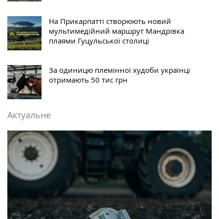
На Прикарпатті створюють новий
мультимедійний маршрут Мандрівка
плаями Гуцульської столиці
За одиницю племінної худоби українці
отримають 50 тис грн
Актуальне