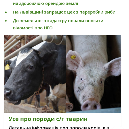
найдорожчою орендою землі
На Львівщині запрацює цех з переробки риби
До земельного кадастру почали вносити
відомості про НГО
Усе про породи с/г тварин
Детальна інформація про породи корів, кіз,