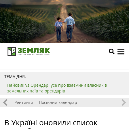
tog
me
ТЕМА ДНЯ:
Пайовик vs Орендар: усе про взаємини власників
земельних паїв та орендарів
 хобі
Рейтинги
Посівний календар
В Україні оновили список