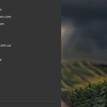
m
om.com
com
com.ua
e