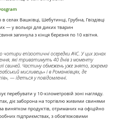
vosgram
в селах Вашківці, Шебутинці, Грубна, Гвіздівці
их — у вольєрі для диких тварин
виня загинула з кінця березня по 10 квітня.
о чотири епізоотичні осередки АЧС. У цих зонах
ення, які триватимуть 40 днів з моменту
лі свиней. Частину обмежень уже знято, зокрема
рабський мисливець» і в Романківцях, де
в», — ідеться у повідомленні.
є перебувати у 10-кілометровій зоні нагляду.
нктах, діє заборона на торгівлю живими свинями
 за винятком продуктів, отриманих на офіційно
еробних підприємствах, з обов’язковими