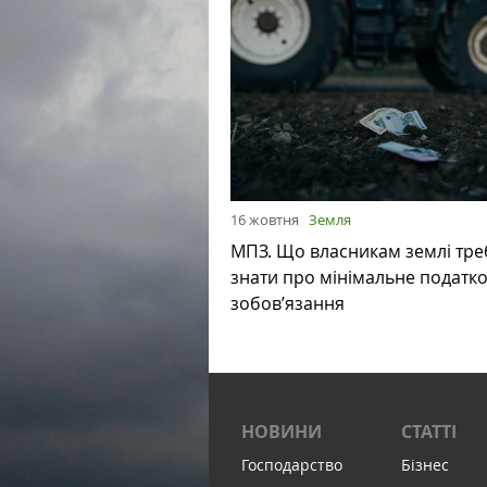
16 жовтня
Земля
МПЗ. Що власникам землі тре
знати про мінімальне податк
зобов’язання
НОВИНИ
СТАТТІ
Господарство
Бізнес