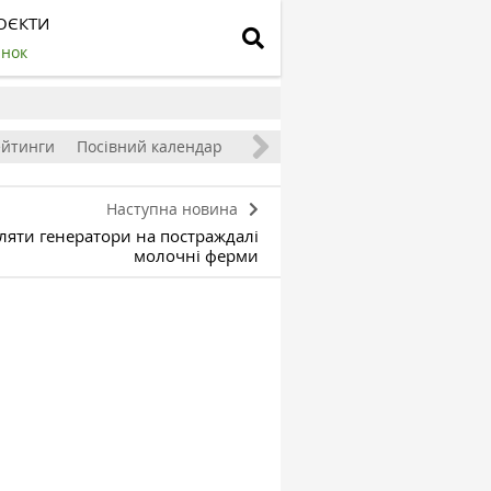
ОЄКТИ
инок
ейтинги
Посівний календар
Наступна новина
ляти генератори на постраждалі
молочні ферми