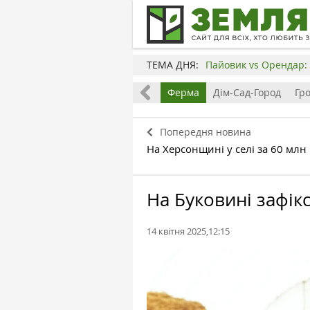
ТЕМА ДНЯ:
Пайовик vs Орендар: 
Все
Земля
Бізнес
Ферма
Дім-Сад-Город
Гр
Попередня новина
На Херсонщині у селі за 60 мл
На Буковині зафік
14 квітня 2025,12:15