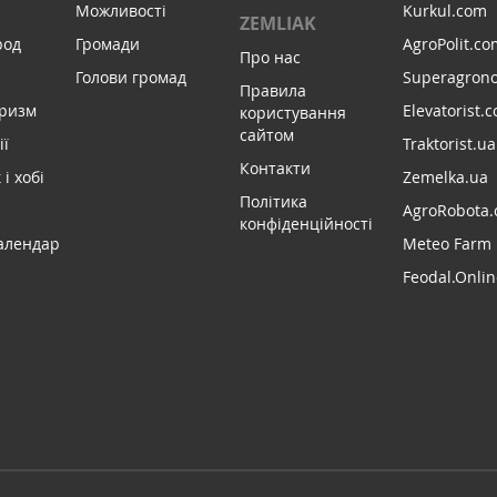
Можливості
Kurkul.com
ZEMLIAK
род
Громади
AgroPolit.co
Про нас
Голови громад
Superagron
Правила
уризм
Elevatorist.
користування
сайтом
ії
Traktorist.ua
Контакти
і хобі
Zemelka.ua
Політика
AgroRobota.
конфіденційності
алендар
Meteo Farm
Feodal.Onlin