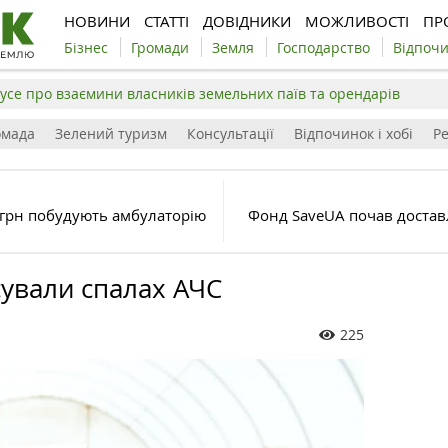
НОВИНИ
СТАТТІ
ДОВІДНИКИ
МОЖЛИВОСТІ
ПР
Бізнес
Громади
Земля
Господарство
Відпоч
усе про взаємини власників земельних паїв та орендарів
омада
Зелений туризм
Консультації
Відпочинок і хобі
Р
н грн побудують амбулаторію
Фонд SaveUA почав достав
сували спалах АЧС
225