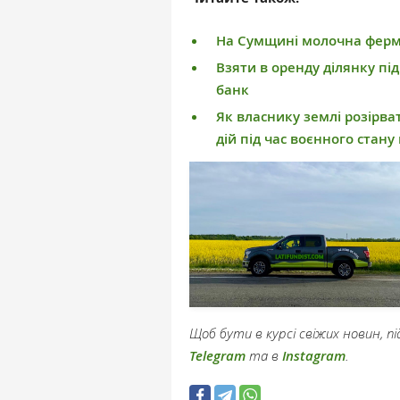
На Сумщині молочна ферма
Взяти в оренду ділянку п
банк
Як власнику землі розірва
дій під час воєнного стану 
Щоб бути в курсі свіжих новин, 
Telegram
та в
Instagram
.