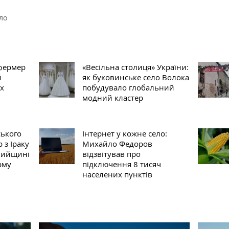
ло
фермер
«Весільна столиця» України:
й
як буковинське село Волока
х
побудувало глобальний
модний кластер
ського
Інтернет у кожне село:
 з Іраку
Михайло Федоров
мийщині
відзвітував про
рму
підключення 8 тисяч
населених пунктів