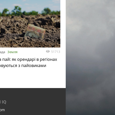
51713
пада
Земля
а пай: як орендарі в регіонах
овуються з пайовиками
 IQ
com