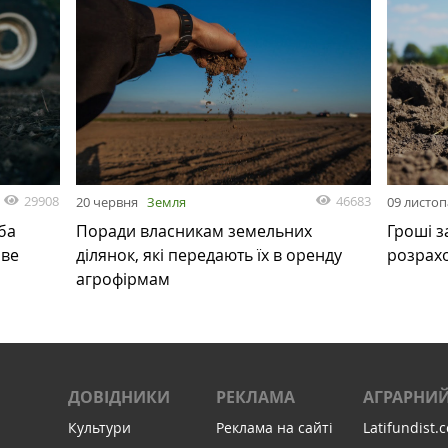
29908
46683
20 червня
Земля
09 листо
ба
Поради власникам земельних
Гроші з
ове
ділянок, які передають їх в оренду
розрах
агрофірмам
ДОВІДНИКИ
РЕКЛАМА
АГРАРНИЙ
Культури
Реклама на сайті
Latifundist.