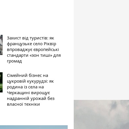
Захист від туристів: як
французьке село Ріквір
впроваджує європейські
стандарти «зон тиші» для
громад
Сімейний бізнес на
цукровій кукурудзі: як
родина із села на
Черкащині вирощує
надранній урожай без
власної техніки