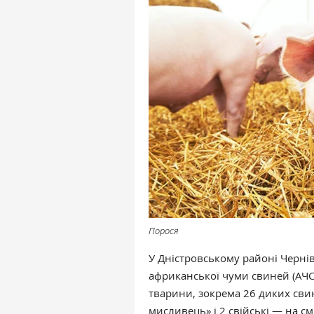
Порося
У Дністровському районі Чернів
африканської чуми свиней (АЧС)
тварини, зокрема 26 диких сви
мисливець» і 2 свійські — на см