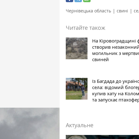
|
|
Чернівецька область
свині
се
Читайте також
На Кіровоградщині 
створив незаконни
могильник з мертви
свиней
Із Багдада до україн
села: відомий блогер
купив хату на Коло
та запускає птахофе
Актуальне