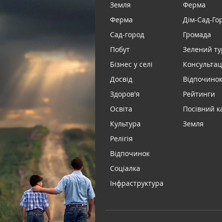
Земля
Ферма
Ферма
Дім-Сад-Го
Сад-город
Громада
Побут
Зелений т
Бізнес у селі
Консультац
Досвід
Відпочинок 
Здоров'я
Рейтинги
Освіта
Посівний к
Культура
Земля
Релігія
Відпочинок
Соціалка
Інфраструктура