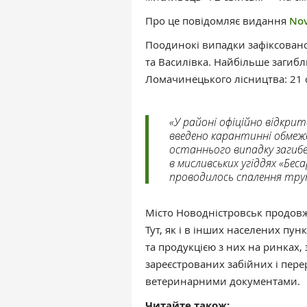
Про це повідомляє видання
No
Поодинокі випадки зафіксовано 
та Василівка. Найбільше загибл
Ломачинецького лісництва: 21 с
«У районі офіційно відкрит
введено карантинні обмеж
останнього випадку загибе
в мисливських угіддях «Беса
проводилось спалення трупі
Місто Новодністровськ продовжу
Тут, як і в інших населених пу
та продукцією з них на ринках,
зареєстрованих забійних і пер
ветеринарними документами.
Читайте також: