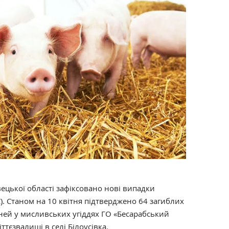
ецької області зафіксовано нові випадки
. Станом на 10 квітня підтверджено 64 загиблих
ней у мисливських угіддях ГО «Бесарабський
іттєзвалищі в селі Білоусівка.