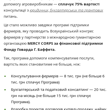
допомогу агровиробникам —
сплачує 75% вартост
і
консультації з
юридичних, бухгалтерських та грантових
питань.
Це стало можливо завдяки програмі підтримки
фермерів, яку проводить Всеукраїнський конгрес
фермерів у партнерстві з міжнародною гуманітарною
організацією
MERCY CORPS за фінансової підтримки
Фонду Говарда Г. Баффета.
Так, програма допомоги компенсуватиме послуги,
вартість яких становитиме не більше, ніж:
Консультування фермерів — 8 тис. грн (не більше 6
тис. грн сплачує Програма)
Бухгалтерський та податковий консалтинг — 20 тис.
грн на місяць (не більше 15 тис. грн сплачує
Програма).
Розробка проєктів договорів купівлі-продажу, найму