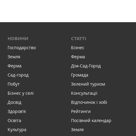
НОВИНИ
СТАТТІ
Господарство
Бізнес
Земля
Ферма
Ферма
Дім-Сад-Город
Сад-город
Громада
Побут
Зелений туризм
Бізнес у селі
Консультації
Досвід
Відпочинок і хобі
Здоров'я
Рейтинги
Освіта
Посівний календар
Культура
Земля