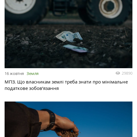
29890
16 жовтня
Земля
МПЗ. Що власникам землі треба знати про мінімальне
податкове зобов’язання