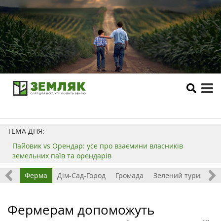
tog
me
ТЕМА ДНЯ:
Пайовик vs Орендар: усе про взаємини власників
земельних паїв та орендарів
ізнес
Ферма
Дім-Сад-Город
Громада
Зелений туризм
Фермерам допоможуть