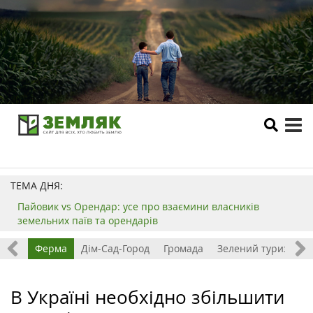
tog
me
ТЕМА ДНЯ:
Пайовик vs Орендар: усе про взаємини власників
земельних паїв та орендарів
ізнес
Ферма
Дім-Сад-Город
Громада
Зелений туризм
В Україні необхідно збільшити