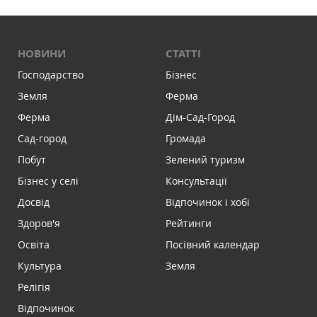
НОВИНИ
СТАТТІ
Господарство
Бізнес
Земля
Ферма
Ферма
Дім-Сад-Город
Сад-город
Громада
Побут
Зелений туризм
Бізнес у селі
Консультації
Досвід
Відпочинок і хобі
Здоров'я
Рейтинги
Освіта
Посівний календар
Культура
Земля
Релігія
Відпочинок