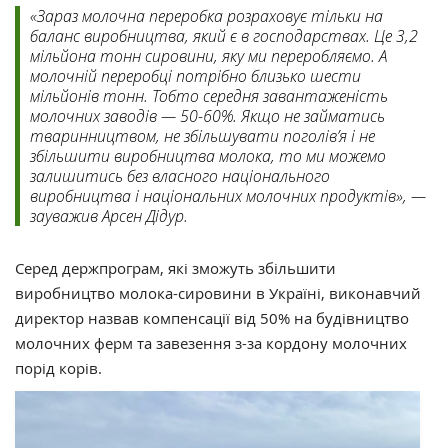
«Зараз молочна переробка розраховує тільки на
баланс виробництва, який є в господарствах. Це 3,2
мільйона тонн сировини, яку ми переробляємо. А
молочній переробці потрібно близько шести
мільйонів тонн. Тобто середня завантаженість
молочних заводів — 50-60%. Якщо не займатись
тваринництвом, не збільшувати поголів’я і не
збільшити виробництва молока, то ми можемо
залишитись без власного національного
виробництва і національних молочних продуктів», —
зауважив Арсен Дідур.
Серед держпрограм, які зможуть збільшити
виробництво молока-сировини в Україні, виконавчий
директор назвав компенсації від 50% на будівництво
молочних ферм та завезення з-за кордону молочних
порід корів.