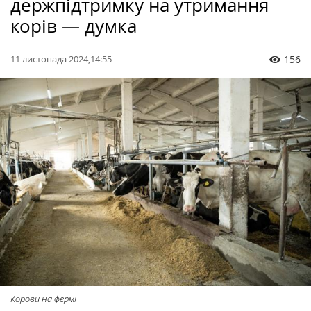
держпідтримку на утримання
корів — думка
11 листопада 2024,14:55
156
Корови на фермі