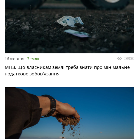
29930
16 жовтня
Земля
МПЗ. Що власникам землі треба знати про мінімальне
податкове зобов’язання