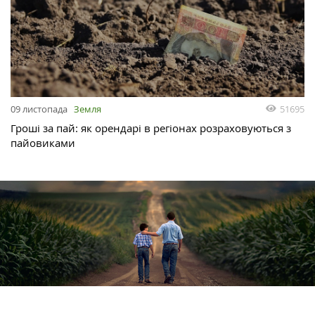
51695
09 листопада
Земля
Гроші за пай: як орендарі в регіонах розраховуються з
пайовиками