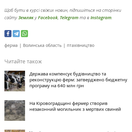
Щоб бути в курсі свіжих новин, підпишіться на сторінки
сайту
Земляк
у
Facebook
,
Telegram
та в
Instagram
.
|
|
ферма
Волинська область
птахівництво
Читайте також
Держава компенсує будівництво та
реконструкцію ферм: затверджено бюджетну
програму на 640 млн грн
На Кіровоградщині фермер створив
незаконний могильник з мертвих свиней