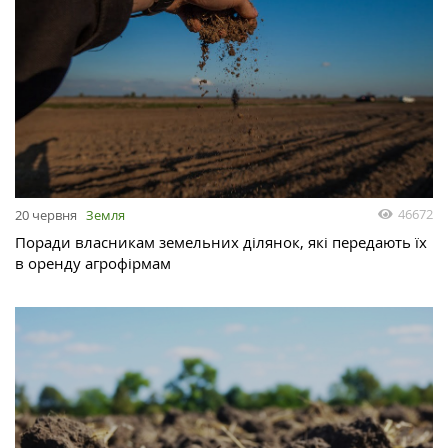
46672
20 червня
Земля
Поради власникам земельних ділянок, які передають їх
в оренду агрофірмам