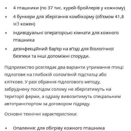
4 пташники (по 37 тис. курей-бройлерів у кожному)
4 бункери для зберігання комбікорму (об'ємом 41,8
м3
кожен)
індивідуальні операторські кімнати для кожного
пташника
дезінфекційний бар’єр на в’їзді для біологічної
безпеки та інші допоміжні споруди.
Підприємство розглядає два варіанти утримання птиці:
підлогове на глибокій солом'яній підстилці або
кліткове. У разі обрання підлогового методу,
забруднену послідом солому не зберігатимуть на
території ферми, а одразу вивозитимуть спеціальним
автотранспортом за договором підряду.
Основні технічні характеристики:
Опалення: для обігріву кожного пташника