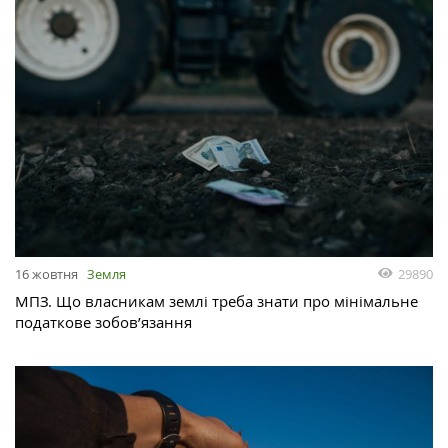
29890
16 жовтня
Земля
МПЗ. Що власникам землі треба знати про мінімальне
податкове зобов’язання