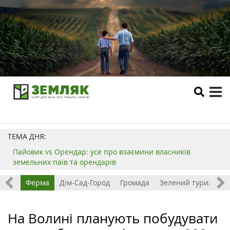
tog
me
ТЕМА ДНЯ:
Пайовик vs Орендар: усе про взаємини власників
земельних паїв та орендарів
ізнес
Ферма
Дім-Сад-Город
Громада
Зелений туризм
На Волині планують побудувати