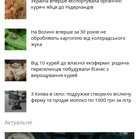
Україна вперше експортувала органічні
курячі яйця до Нідерландів
На Волині вперше за 30 років не
обробляють картоплю від колорадського
жука
Від 10 курей до власної екоферми: родина
переселенців побудували бізнес з
вирощування курей
З Києва в село: подружжя створило віслючу
ферму та продає молоко по 1000 грн за літр
Актуальне