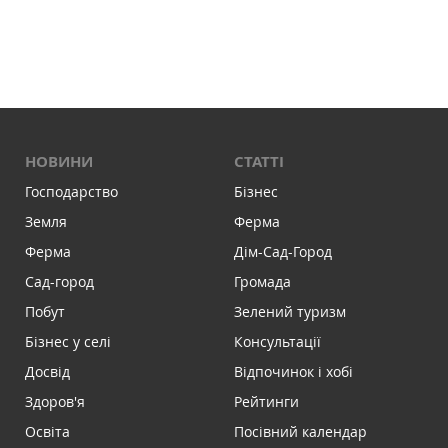
НОВИНИ
СТАТТІ
Господарство
Бізнес
Земля
Ферма
Ферма
Дім-Сад-Город
Сад-город
Громада
Побут
Зелений туризм
Бізнес у селі
Консультації
Досвід
Відпочинок і хобі
Здоров'я
Рейтинги
Освіта
Посівний календар