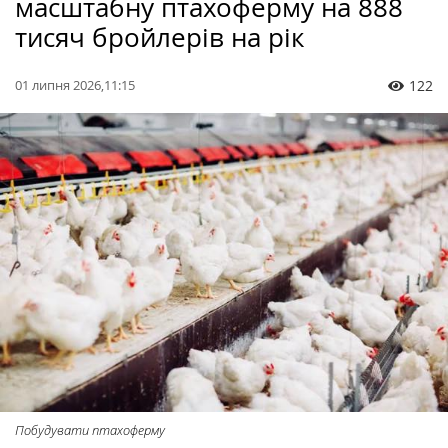
масштабну птахоферму на 888
тисяч бройлерів на рік
01 липня 2026,11:15
122
Побудувати птахоферму