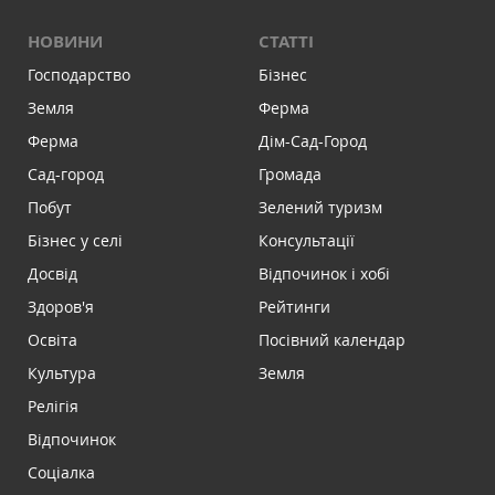
НОВИНИ
СТАТТІ
Господарство
Бізнес
Земля
Ферма
Ферма
Дім-Сад-Город
Сад-город
Громада
Побут
Зелений туризм
Бізнес у селі
Консультації
Досвід
Відпочинок і хобі
Здоров'я
Рейтинги
Освіта
Посівний календар
Культура
Земля
Релігія
Відпочинок
Соціалка