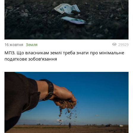
29929
16 жовтня
Земля
МПЗ. Що власникам землі треба знати про мінімальне
податкове зобов’язання