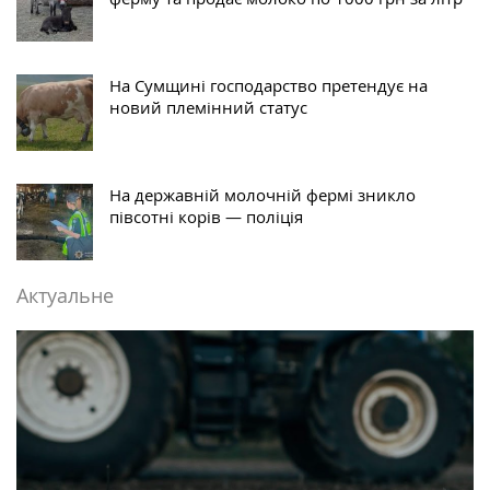
На Сумщині господарство претендує на
новий племінний статус
На державній молочній фермі зникло
півсотні корів — поліція
Актуальне