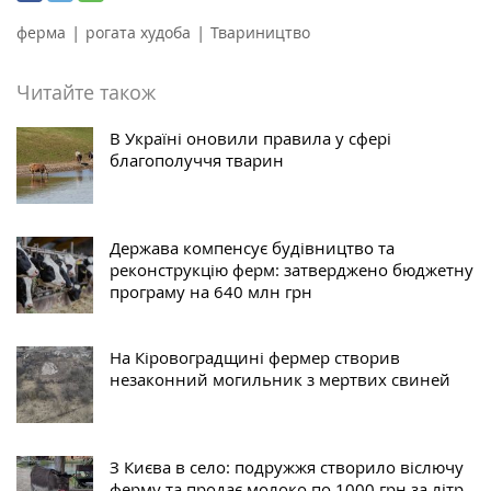
|
|
ферма
рогата худоба
Твариництво
Читайте також
В Україні оновили правила у сфері
благополуччя тварин
Держава компенсує будівництво та
реконструкцію ферм: затверджено бюджетну
програму на 640 млн грн
На Кіровоградщині фермер створив
незаконний могильник з мертвих свиней
З Києва в село: подружжя створило віслючу
ферму та продає молоко по 1000 грн за літр