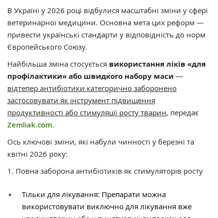
В Україні у 2026 році відбулися масштабні зміни у сфері
ветеринарної медицини. Основна мета цих реформ —
привести українські стандарти у відповідність до норм
Європейського Союзу.
Найбільша зміна стосується
використання ліків «для
профілактики» або швидкого набору маси
—
відтепер антибіотики категорично заборонено
застосовувати як інструмент підвищення
продуктивності або стимуляції росту тварин
, передає
Zemliak.com.
Ось ключові зміни, які набули чинності у березні та
квітні 2026 року:
1. Повна заборона антибіотиків як стимуляторів росту
Тільки для лікування: Препарати можна
використовувати виключно для лікування вже