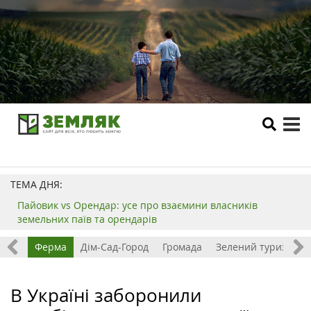
tog
me
ТЕМА ДНЯ:
Пайовик vs Орендар: усе про взаємини власників
земельних паїв та орендарів
ізнес
Ферма
Дім-Сад-Город
Громада
Зелений туризм
В Україні заборонили