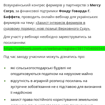
Всеукраїнський конгрес фермерів у партнерстві з
Mercy
Corps
, за фінансової підтримки
Фонду Говарда Г.
Баффета
, проводить онлайн-вебінар для українських
фермерів на тему:
«Захист інтересів фермерів в
судовому порядку: нові позиції Верховного Суду».
Для участі у вебінарі необхідно зареєструватись за
посиланням:
https://us06web.zoom.us/webinar/register/36174540005
Під час заходу учасники можуть дізнатись про:
які сільськогосподарські будівлі не
оподатковуються податком на нерухоме майно
відсутність в аграрній розписці посилань на
зустрічне зобов’язання не є підставою для визнання
її недійсною
захист права постійного користування земельною