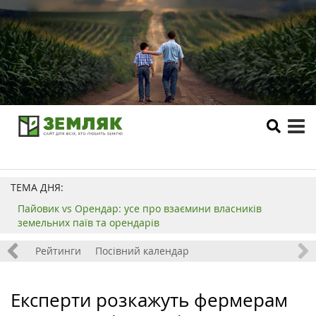
tog
me
ТЕМА ДНЯ:
Пайовик vs Орендар: усе про взаємини власників
земельних паїв та орендарів
 хобі
Рейтинги
Посівний календар
Експерти розкажуть фермерам