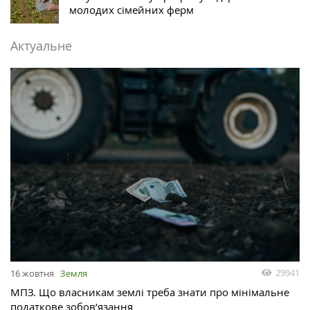
молодих сімейних ферм
Актуальне
29941
16 жовтня
Земля
МПЗ. Що власникам землі треба знати про мінімальне
податкове зобов’язання