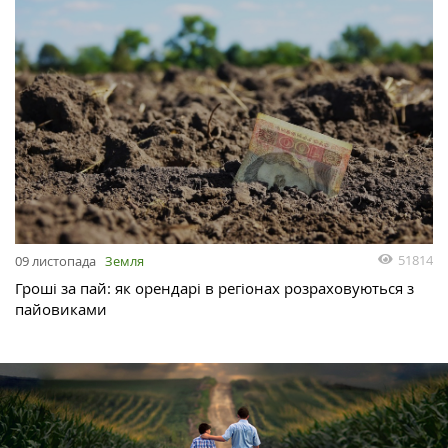
51814
09 листопада
Земля
Гроші за пай: як орендарі в регіонах розраховуються з
пайовиками