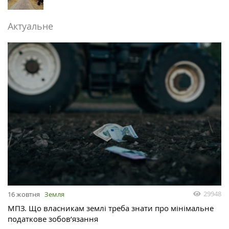
Актуальне
29948
16 жовтня
Земля
МПЗ. Що власникам землі треба знати про мінімальне
податкове зобов’язання