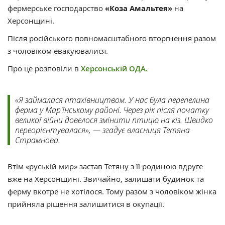
фермерське господарство
«Коза Амальтея»
на
Херсонщині.
Після російського повномасштабного вторгнення разом
з чоловіком евакуювалися.
Про це розповіли в
Херсонській ОДА.
«Я займалася птахівництвом. У нас була перепелина
ферма у Мар'їнському районі. Через рік після початку
великої війни довелося змінити птицю на кіз. Швидко
переорієнтувалася», — згадує власниця Тетяна
Страмнова.
Втім «руській мир» застав Тетяну з її родиною вдруге
вже на Херсонщині. Звичайно, залишати будинок та
ферму вкотре не хотілося. Тому разом з чоловіком жінка
прийняла рішення залишитися в окупації.