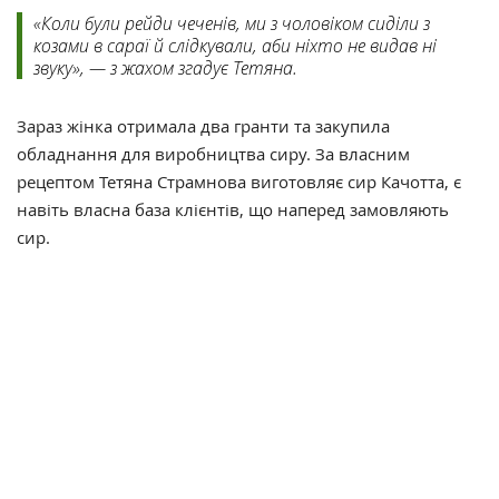
«Коли були рейди чеченів, ми з чоловіком сиділи з
козами в сараї й слідкували, аби ніхто не видав ні
звуку», — з жахом згадує Тетяна.
Зараз жінка отримала два гранти та закупила
обладнання для виробництва сиру. За власним
рецептом Тетяна Страмнова виготовляє сир Качотта, є
навіть власна база клієнтів, що наперед замовляють
сир.