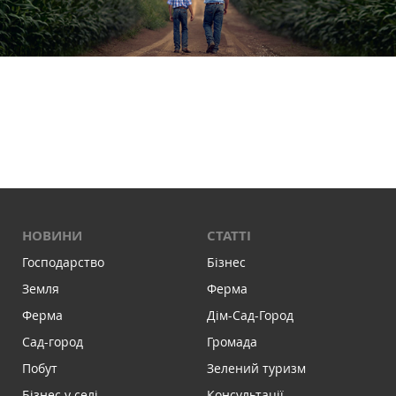
НОВИНИ
СТАТТІ
Господарство
Бізнес
Земля
Ферма
Ферма
Дім-Сад-Город
Сад-город
Громада
Побут
Зелений туризм
Бізнес у селі
Консультації