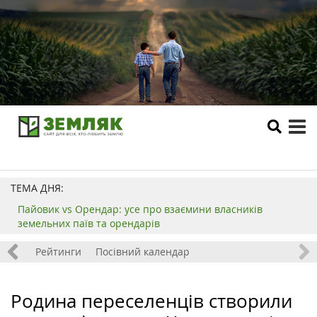
tog
me
ТЕМА ДНЯ:
Пайовик vs Орендар: усе про взаємини власників
земельних паїв та орендарів
 хобі
Рейтинги
Посівний календар
Родина переселенців створили