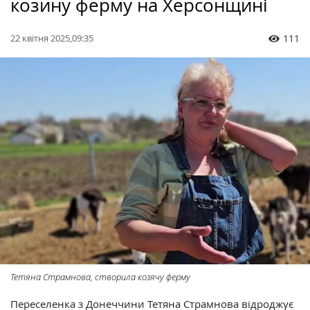
козину ферму на Херсонщині
22 квітня 2025,09:35
111
Тетяна Страмнова, створила козячу ферму
Переселенка з Донеччини Тетяна Страмнова відроджує