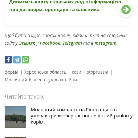
Дивитись карту сільських рад з інформацією
про договори, орендаря та власника
Щоб бути в курсі свіжих новин, підпишіться на сторінки
сайту
Земляк
у
Facebook
,
Telegram
та в
Instagram
.
|
|
|
|
ферма
Херсонська область
кози
stoprussia
Молочний_бізнес_в_умовах_війни
Читайте також
Молочний комплекс на Рівненщині в
умовах кризи зберігає повноцінний раціон у
корів