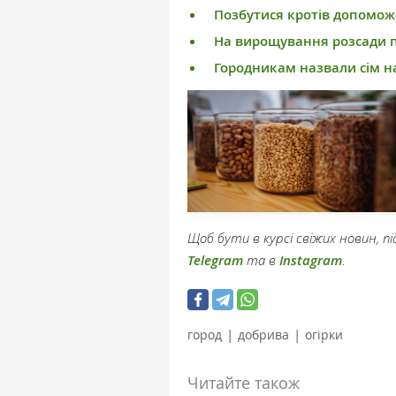
Позбутися кротів допомож
На вирощування розсади п
Городникам назвали сім н
Щоб бути в курсі свіжих новин, 
Telegram
та в
Instagram
.
|
|
город
добрива
огірки
Читайте також