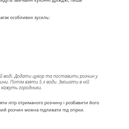
дійдуть звичайні кухонні дріжджі, пише
агає особливих зусиль:
й воді. Додати цукор та поставити розчин у
дини. Потім взяти 5 л води. Змішати в ній
 кажуть городники.
яти літр отриманого розчину і розбавити його
овий розчин можна підливати під огірки.