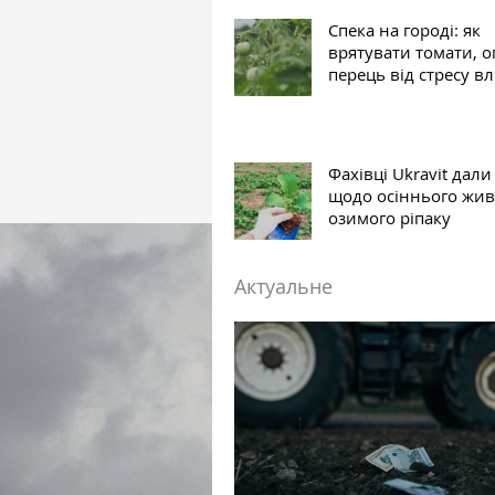
Спека на городі: як
врятувати томати, о
перець від стресу вл
Фахівці Ukravit дал
щодо осіннього жи
озимого ріпаку
Актуальне