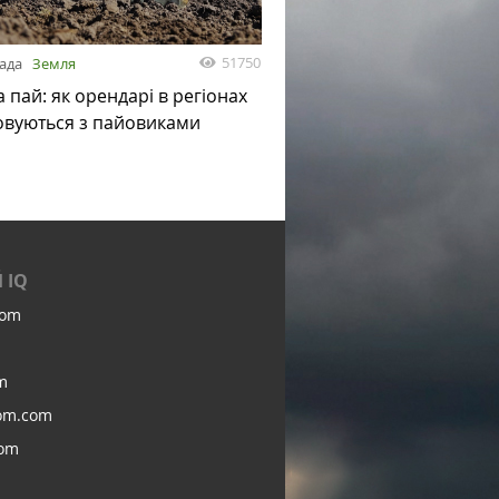
51750
пада
Земля
а пай: як орендарі в регіонах
овуються з пайовиками
 IQ
com
m
om.com
com