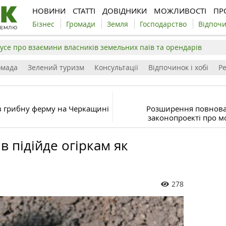
НОВИНИ
СТАТТІ
ДОВІДНИКИ
МОЖЛИВОСТІ
ПР
Бізнес
Громади
Земля
Господарство
Відпоч
усе про взаємини власників земельних паїв та орендарів
омада
Зелений туризм
Консультації
Відпочинок і хобі
Р
в грибну ферму на Черкащині
Розширення повнова
законопроекті про м
в підійде огіркам як
278