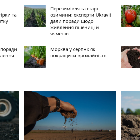
Перезимівля та старт
гірки та
озимини: експерти Ukravit
ітку
дали поради щодо
живлення пшениці й
ячменю
и поради
Морква у серпні: як
влення
покращити врожайність