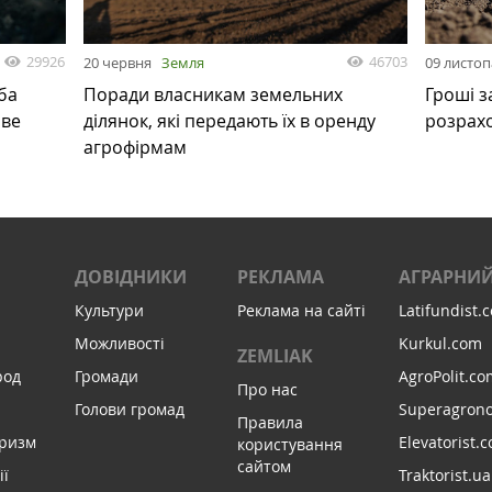
29926
46703
20 червня
Земля
09 листо
ба
Поради власникам земельних
Гроші з
ове
ділянок, які передають їх в оренду
розрах
агрофірмам
ДОВІДНИКИ
РЕКЛАМА
АГРАРНИЙ
Культури
Реклама на сайті
Latifundist.
Можливості
Kurkul.com
ZEMLIAK
род
Громади
AgroPolit.co
Про нас
Голови громад
Superagron
Правила
уризм
Elevatorist.
користування
сайтом
ії
Traktorist.ua