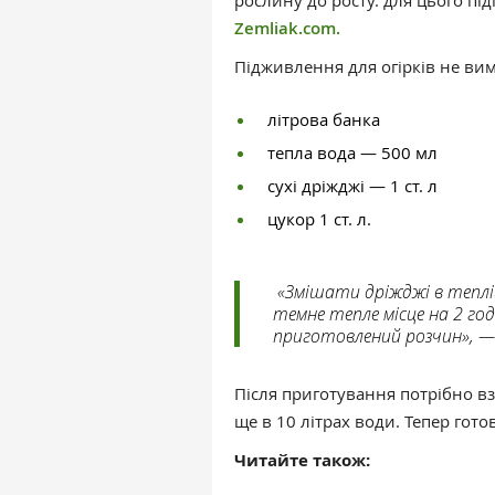
рослину до росту. для цього пі
Zemliak.com.
Підживлення для огірків не вим
літрова банка
тепла вода — 500 мл
сухі дріжджі — 1 ст. л
цукор 1 ст. л.
«Змішати дріжджі в теплі
темне тепле місце на 2 го
приготовлений розчин», —
Після приготування потрібно вз
ще в 10 літрах води. Тепер гот
Читайте також: