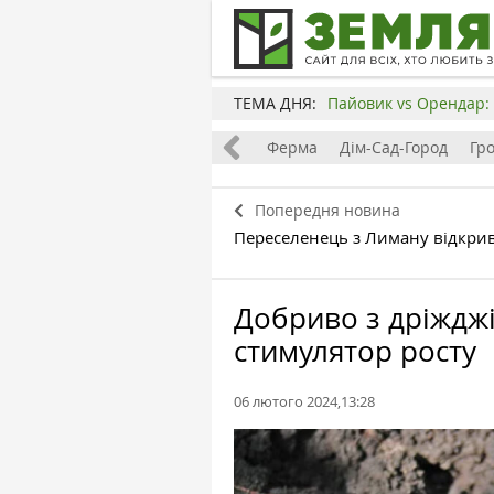
ТЕМА ДНЯ:
Пайовик vs Орендар: 
Все
Земля
Бізнес
Ферма
Дім-Сад-Город
Гр
Попередня новина
Переселенець з Лиману відкри
Добриво з дріжджі
стимулятор росту
06 лютого 2024,13:28