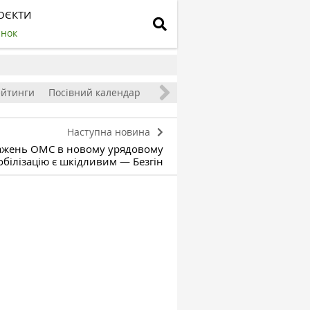
ОЄКТИ
инок
ейтинги
Посівний календар
Наступна новина
жень ОМС в новому урядовому
обілізацію є шкідливим — Безгін