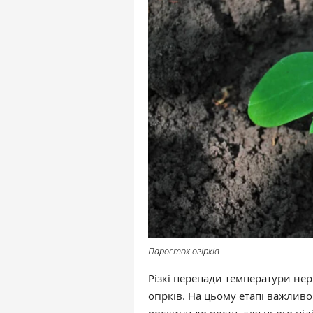
Паросток огірків
Різкі перепади температури нер
огірків. На цьому етапі важли