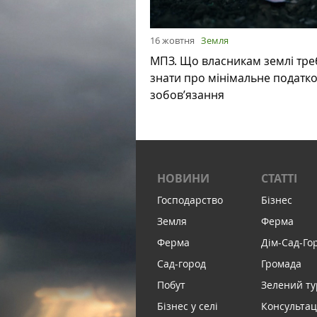
16 жовтня
Земля
МПЗ. Що власникам землі тре
знати про мінімальне податк
зобов’язання
НОВИНИ
СТАТТІ
Господарство
Бізнес
Земля
Ферма
Ферма
Дім-Сад-Го
Сад-город
Громада
Побут
Зелений т
Бізнес у селі
Консультац