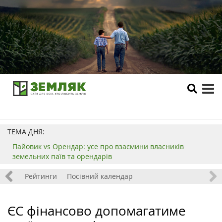
tog
me
ТЕМА ДНЯ:
Пайовик vs Орендар: усе про взаємини власників
земельних паїв та орендарів
 хобі
Рейтинги
Посівний календар
ЄС фінансово допомагатиме