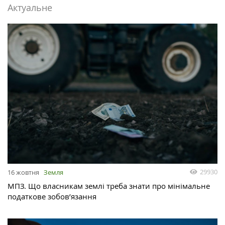
Актуальне
29930
16 жовтня
Земля
МПЗ. Що власникам землі треба знати про мінімальне
податкове зобов’язання