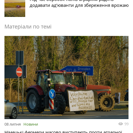
додавати ад’юванти для збереження врожаю
Матеріали по темі
99
08 липня
Новини
Німецькі фермери масово виступають проти аграрної