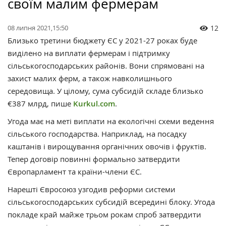
своїм малим фермерам
08 липня 2021,15:50
12
Близько третини бюджету ЄС у 2021-27 роках буде
виділено на виплати фермерам і підтримку
сільськогосподарських районів. Вони спрямовані на
захист малих ферм, а також навколишнього
середовища. У цілому, сума субсидій складе близько
€387 млрд, пише
Kurkul.com
.
Угода має на меті виплати на екологічні схеми ведення
сільського господарства. Наприклад, на посадку
каштанів і вирощування органічних овочів і фруктів.
Тепер договір повинні формально затвердити
Європарламент та країни-члени ЄС.
Нарешті Євросоюз узгодив реформи системи
сільськогосподарських субсидій всередині блоку. Угода
покладе край майже трьом рокам спроб затвердити