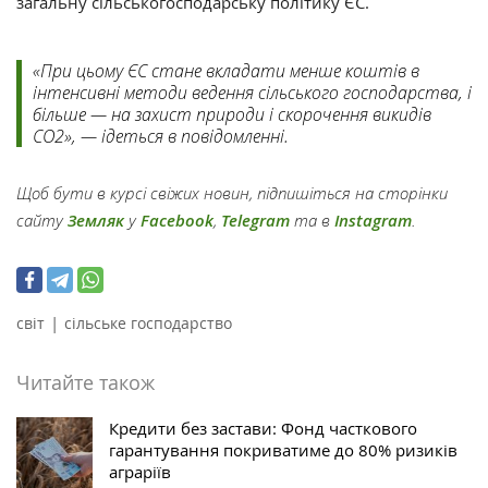
загальну сільськогосподарську політику ЄС.
«При цьому ЄС стане вкладати менше коштів в
інтенсивні методи ведення сільського господарства, і
більше — на захист природи і скорочення викидів
CO2», — ідеться в повідомленні.
Щоб бути в курсі свіжих новин, підпишіться на сторінки
сайту
Земляк
у
Facebook
,
Telegram
та в
Instagram
.
|
світ
сільське господарство
Читайте також
Кредити без застави: Фонд часткового
гарантування покриватиме до 80% ризиків
аграріїв