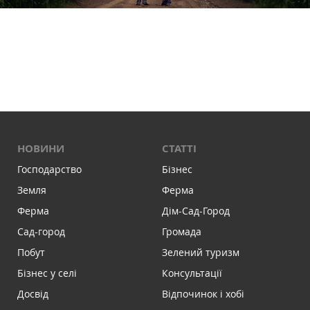
НОВИНИ
СТАТТІ
Господарство
Бізнес
Земля
Ферма
Ферма
Дім-Сад-Город
Сад-город
Громада
Побут
Зелений туризм
Бізнес у селі
Консультації
Досвід
Відпочинок і хобі