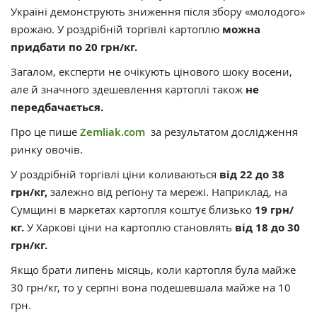
Україні демонструють зниження після збору «молодого»
врожаю. У роздрібній торгівлі картоплю
можна
придбати по 20 грн/кг.
Загалом, експерти не очікують цінового шоку восени,
але й значного здешевлення картоплі також
не
передбачається.
Про це пише
Zemliak.com
за результатом дослідження
ринку овочів.
У роздрібній торгівлі ціни коливаються
від 22 до 38
грн/кг,
залежно від регіону та мережі. Наприклад, на
Сумщині в маркетах картопля коштує близько
19 грн/
кг.
У Харкові ціни на картоплю становлять
від 18 до 30
грн/кг.
Якщо брати липень місяць, коли картопля була майже
30 грн/кг, то у серпні вона подешевшала майже на 10
грн.