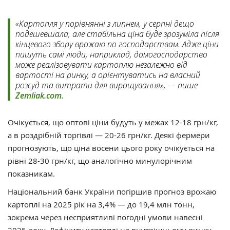
«Картопля у порівнянні з липнем, у серпні дещо
подешевшала, але стабільна ціна буде зрозуміла після
кінцевого збору врожаю по господарствам. Адже ціни
пишуть самі люди, наприклад, домогосподарство
може реалізовувати картоплю незалежно від
вартості на ринку, а орієнтуватись на власний
розсуд та витрати для вирощування», — пише
Zemliak.com.
Очікується, що оптові ціни будуть у межах 12-18 грн/кг,
а в роздрібній торгівлі — 20-26 грн/кг. Деякі фермери
прогнозують, що ціна восени цього року очікується на
рівні 28-30 грн/кг, що аналогічно минулорічним
показникам.
Національний банк України погіршив прогноз врожаю
картоплі на 2025 рік на 3,4% — до 19,4 млн тонн,
зокрема через несприятливі погодні умови навесні
2025 року. Дефіциту картоплі на внутрішньому ринку