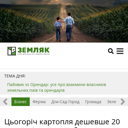
tog
me
ТЕМА ДНЯ:
Пайовик vs Орендар: усе про взаємини власників
земельних паїв та орендарів
емля
Бізнес
Ферма
Дім-Сад-Город
Громада
Зелений т
Цьогоріч картопля дешевше 20