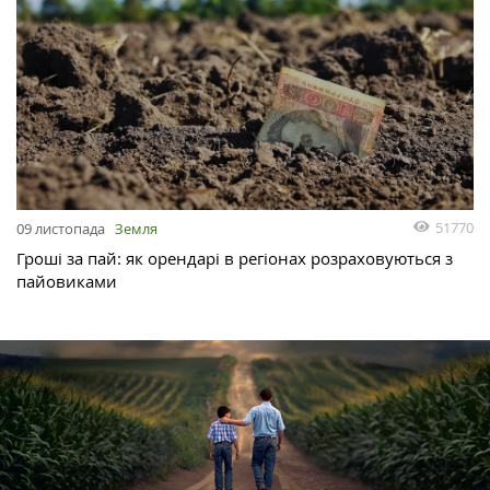
51770
09 листопада
Земля
Гроші за пай: як орендарі в регіонах розраховуються з
пайовиками