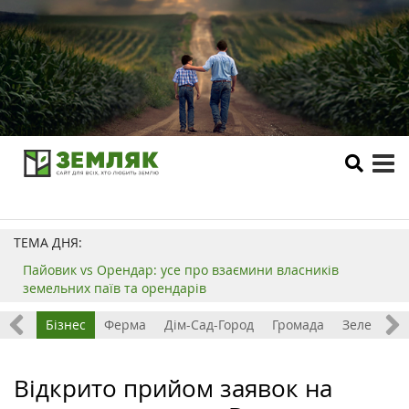
tog
me
ТЕМА ДНЯ:
Пайовик vs Орендар: усе про взаємини власників
земельних паїв та орендарів
емля
Бізнес
Ферма
Дім-Сад-Город
Громада
Зелений т
Відкрито прийом заявок на