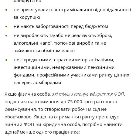
банкрутство
не притягувались до кримінальної відповідальності
за корупцію
не мають заборгованості перед бюджетом
не виробляють та/або не реалізують зброю,
алкогольні напої, тютюнові вироби та не
займаються обміном валют
не є кредитними, страховими організаціями,
інвестиційними, недержавними пенсійними
фондами, професійними учасниками ринку цінних
паперів, ломбардами.
Якщо фізична особа,
які тільки планує відкриття ФОП
,
подається на отримання до 75 000 грн грантового
фінансування, то створювати робочі місця не
обов’язково. Якщо на отримання гранту претендує
чинний ФОП чи юридична особа, потрібно найняти
щонайменше одного працівника: