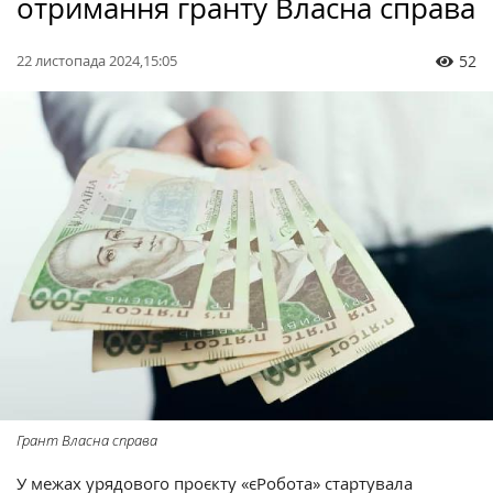
отримання гранту Власна справа
22 листопада 2024,15:05
52
Грант Власна справа
У межах урядового проєкту «єРобота» стартувала