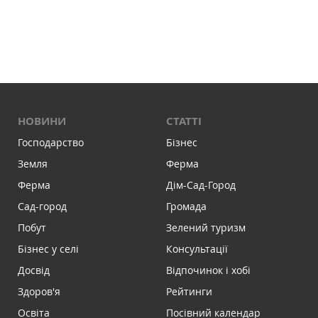
НОВИНИ
СТАТТІ
Господарство
Бізнес
Земля
Ферма
Ферма
Дім-Сад-Город
Сад-город
Громада
Побут
Зелений туризм
Бізнес у селі
Консультації
Досвід
Відпочинок і хобі
Здоров'я
Рейтинги
Освіта
Посівний календар