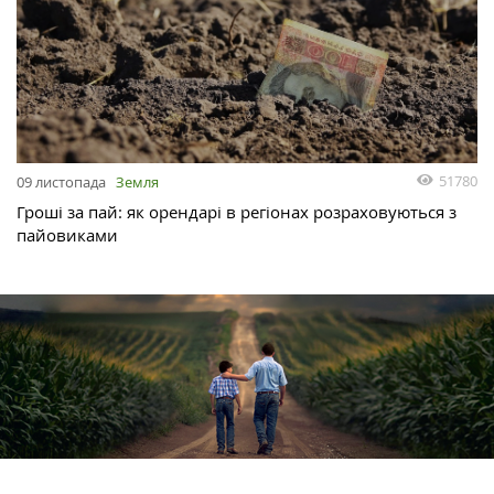
51780
09 листопада
Земля
Гроші за пай: як орендарі в регіонах розраховуються з
пайовиками