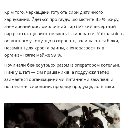
Крім того, черкащани готують сири дієтичного
харчування. Йдеться про гауду, що містить 35 % жиру,
знежирений кисломолочний сир і м’який десертний
сир рікотта, що виготовляють із сироватки. Унікальність
останнього у тому, що в сироватці залишаються білки,
незамінні для крові людини, а їхнє засвоєння в
організмі сягає майже 99 %.
Починали бізнес утрьох разом із оператором котельні.
Нині у штаті — сім працівників, а подружжя тепер
займається організаційними питаннями закупівлі й
постачання сировини, продажу продукції, логістики.