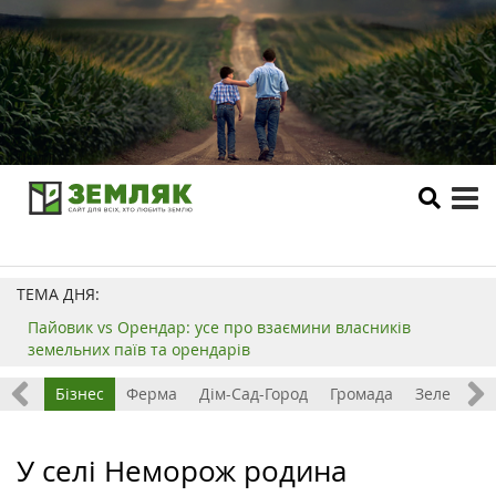
tog
me
ТЕМА ДНЯ:
Пайовик vs Орендар: усе про взаємини власників
земельних паїв та орендарів
емля
Бізнес
Ферма
Дім-Сад-Город
Громада
Зелений т
У селі Неморож родина