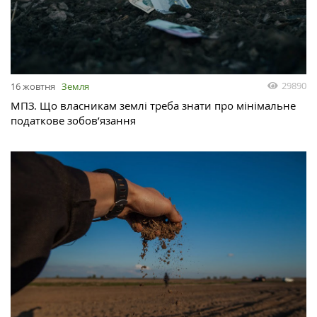
29890
16 жовтня
Земля
МПЗ. Що власникам землі треба знати про мінімальне
податкове зобов’язання