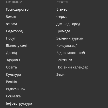
НОВИНИ
СТАТТІ
Господарство
Бізнес
Земля
Ферма
Ферма
Дім-Сад-Город
Сад-город
Громада
Побут
Зелений туризм
Бізнес у селі
Консультації
Досвід
Відпочинок і хобі
Здоров'я
Рейтинги
Освіта
Посівний календар
Культура
Земля
Релігія
Відпочинок
Соціалка
Інфраструктура