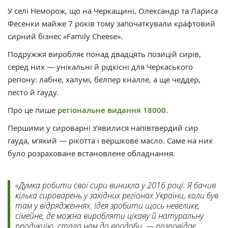
У селі Неморож, що на Черкащині, Олександр та Лариса
Фесенки майже 7 років тому започаткували крафтовий
сирний бізнес «Family Cheese».
Подружжя виробляє понад двадцять позицій сирів,
серед них — унікальні й рідкісні для Черкаського
регіону: лабне, халумі, белпер кналле, а ще чеддер,
песто й гауду.
Про це пише
регіональне видання 18000.
Першими у сироварні з’явилися напівтвердий сир
гауда, м’який — рікотта і вершкове масло. Саме на них
було розраховане встановлене обладнання.
«Думка робити свої сири виникла у 2016 році. Я бачив
кілька сироварень у західних регіонах України, коли був
там у відрядженнях. Ідея зробити щось невелике,
сімейне, де можна виробляти цікаву й натуральну
продукцію, стала нам до вподоби, — розповідає