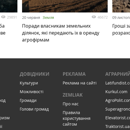
29891
46672
20 червня
Земля
09 листо
ба
Поради власникам земельних
Гроші з
ове
ділянок, які передають їх в оренду
розрах
агрофірмам
ДОВІДНИКИ
РЕКЛАМА
АГРАРНИЙ
Культури
Реклама на сайті
Latifundist.
Можливості
Kurkul.com
ZEMLIAK
род
Громади
AgroPolit.co
Про нас
Голови громад
Superagron
Правила
уризм
Elevatorist.
користування
сайтом
ії
Traktorist.ua