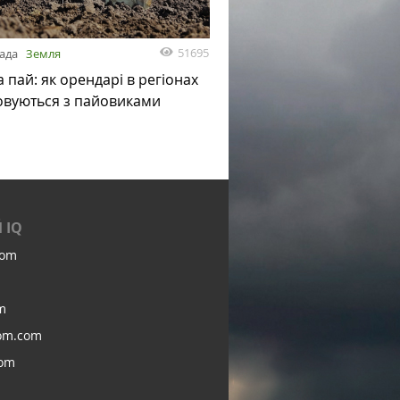
51695
пада
Земля
а пай: як орендарі в регіонах
овуються з пайовиками
 IQ
com
m
om.com
com