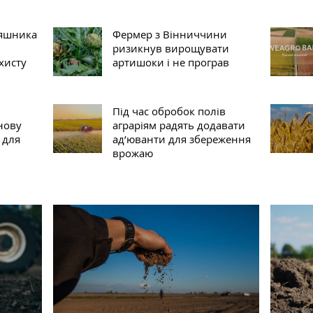
няшника
Фермер з Вінниччини
ризикнув вирощувати
хисту
артишоки і не програв
Під час обробок полів
нову
аграріям радять додавати
 для
ад’юванти для збереження
врожаю