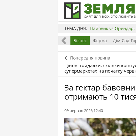
ТЕМА ДНЯ:
Пайовик vs Орендар: 
Все
Земля
Бізнес
Ферма
Дім-Сад-Го
Попередня новина
Цінові гойдалки: скільки кошту
супермаркетах на початку черв
За гектар бавовни
отримають 10 тис
09 червня 2026,12:40