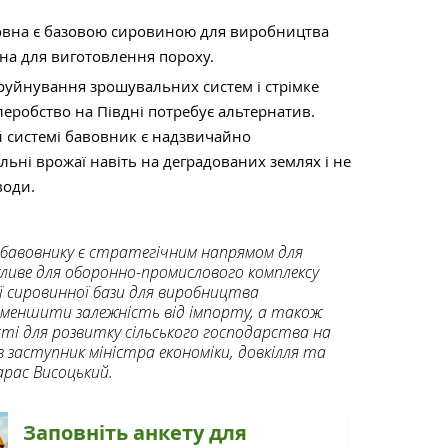
овна є базовою сировиною для виробництва
дна для виготовлення пороху.
 руйнування зрошувальних систем і стрімке
еробство на Півдні потребує альтернатив.
й системі бавовник є надзвичайно
ільні врожаї навіть на деградованих землях і не
води.
бавовнику є стратегічним напрямом для
ливе для оборонно-промислового комплексу
ї сировинної бази для виробництва
меншити залежність від імпорту, а також
ті для розвитку сільського господарства на
в заступник міністра економіки, довкілля та
арас Висоцький.
Заповніть анкету для