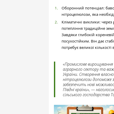
Оборонний потенціал: бав
нітроцелюлози, яка необхі
Кліматичні виклики: через
потепління традиційне земл
Завдяки глибокій кореневі
посухостійким. Він дає стаб
потребує великої кількості 
«Промислове вирощування 
аграрного сектору та важ
України. Створення власно
нітроцелюлози допоможе з
забезпечить нові можливос
Півдні країни», — наголоси
сільського господарства Т