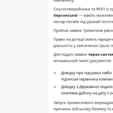
бавовнику.
Сільгоспвиробники та ФОП із 
Херсонської
— мають можливіст
гектар посівів під урожай пото
Прийом заявок триватиме рівн
Право на дотації мають юридич
діяльність у зазначених трьох 
Для подачі заявки
через систе
мінімальний пакет документів:
Довідку про підсумки сівби
підписом керівника компані
Довідку з Державної податк
платежів (дійсну на дату її
Запуск промислового вирощуван
причини: військову безпеку та 