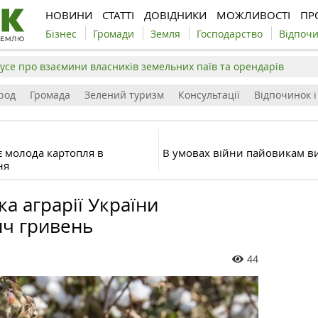
НОВИНИ
СТАТТІ
ДОВІДНИКИ
МОЖЛИВОСТІ
ПР
Бізнес
Громади
Земля
Господарство
Відпоч
усе про взаємини власників земельних паїв та орендарів
род
Громада
Зелений туризм
Консультації
Відпочинок і
є молода картопля в
В умовах війни пайовикам ви
ня
ка аграрії України
яч гривень
44