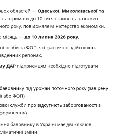
трьох областей —
Одеської, Миколаївської та
ь отримати до 10 тисяч гривень на кожен
чного року, повідомляє Міністерство економіки.
о місяць —
до 10 липня 2026 року.
ні особи та ФОП, які фактично здійснюють
південних регіонах.
му ДАР
підприємцям необхідно підготувати
 бавовнику під урожай поточного року (завірену
ї або ФОП).
ової служби про відсутність заборгованості з
 оформлення).
ня бавовнику в Україні має дві ключові
кліматичні зміни.