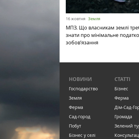
16 жовтня
Земля
МПЗ. Що власникам землі тре
знати про мінімальне податк
зобов’язання
НОВИНИ
СТАТТІ
Господарство
Бізнес
Земля
Ферма
Ферма
Дім-Сад-Го
Сад-город
Громада
Побут
Зелений т
Бізнес у селі
Консультац