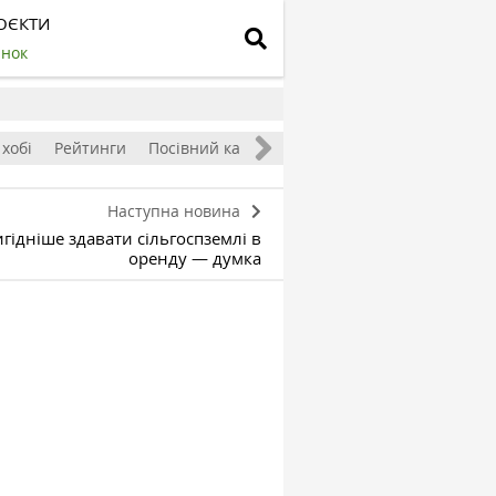
ОЄКТИ
инок
 хобі
Рейтинги
Посівний календар
Наступна новина
гідніше здавати сільгоспземлі в
оренду — думка