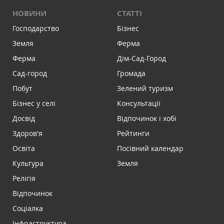
НОВИНИ
СТАТТІ
Господарство
Бізнес
Земля
Ферма
Ферма
Дім-Сад-Город
Сад-город
Громада
Побут
Зелений туризм
Бізнес у селі
Консультації
Досвід
Відпочинок і хобі
Здоров'я
Рейтинги
Освіта
Посівний календар
Культура
Земля
Релігія
Відпочинок
Соціалка
Інфраструктура