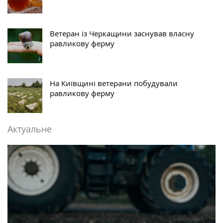
Ветеран із Черкащини заснував власну
равликову ферму
На Київщині ветерани побудували
равликову ферму
Актуальне