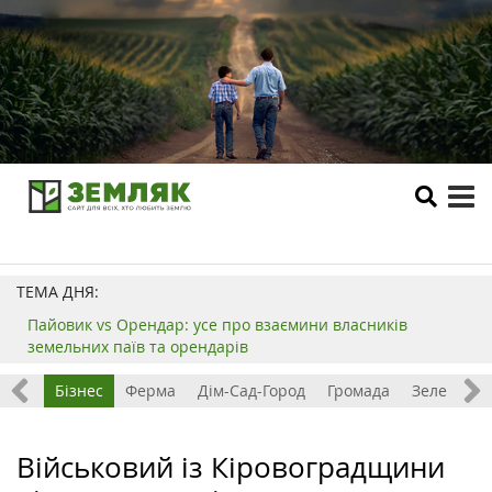
tog
me
ТЕМА ДНЯ:
Пайовик vs Орендар: усе про взаємини власників
земельних паїв та орендарів
емля
Бізнес
Ферма
Дім-Сад-Город
Громада
Зелений т
Військовий із Кіровоградщини