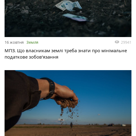
29941
16 жовтня
Земля
МПЗ. Що власникам землі треба знати про мінімальне
податкове зобов’язання