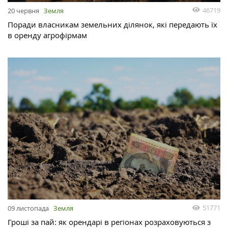
46719
20 червня
Земля
Поради власникам земельних ділянок, які передають їх
в оренду агрофірмам
51771
09 листопада
Земля
Гроші за пай: як орендарі в регіонах розраховуються з