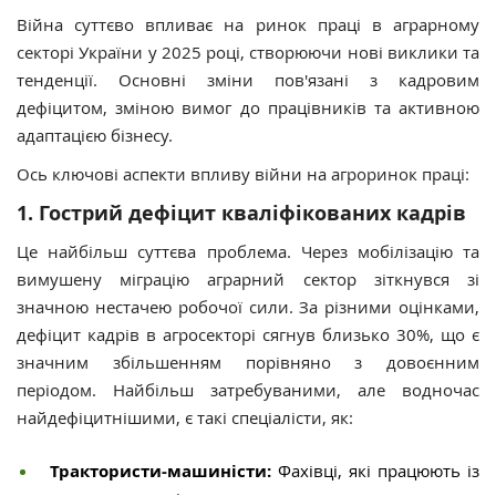
Війна суттєво впливає на ринок праці в аграрному
секторі України у 2025 році, створюючи нові виклики та
тенденції. Основні зміни пов'язані з кадровим
дефіцитом, зміною вимог до працівників та активною
адаптацією бізнесу.
Ось ключові аспекти впливу війни на агроринок праці:
1. Гострий дефіцит кваліфікованих кадрів
Це найбільш суттєва проблема. Через мобілізацію та
вимушену міграцію аграрний сектор зіткнувся зі
значною нестачею робочої сили. За різними оцінками,
дефіцит кадрів в агросекторі сягнув близько 30%, що є
значним збільшенням порівняно з довоєнним
періодом. Найбільш затребуваними, але водночас
найдефіцитнішими, є такі спеціалісти, як:
Трактористи-машиністи:
Фахівці, які працюють із