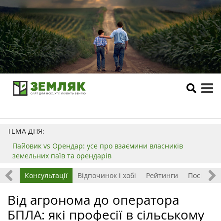
tog
me
ТЕМА ДНЯ:
Пайовик vs Орендар: усе про взаємини власників
земельних паїв та орендарів
ризм
Консультації
Відпочинок і хобі
Рейтинги
Посівний
Від агронома до оператора
БПЛА: які професії в сільському