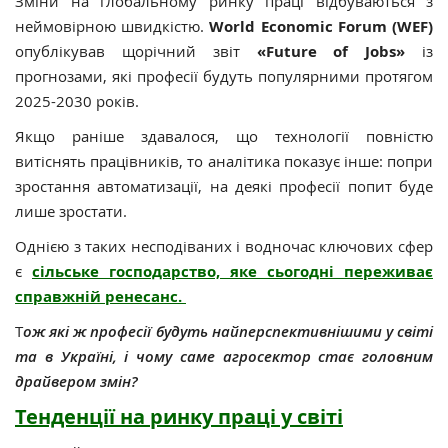
Зміни на глобальному ринку праці відбуваються з
неймовірною швидкістю.
World Economic Forum (WEF)
опублікував щорічний звіт
«Future of Jobs»
із
прогнозами, які професії будуть популярними протягом
2025-2030 років.
Якщо раніше здавалося, що технології повністю
витіснять працівників, то аналітика показує інше: попри
зростання автоматизації, на деякі професії попит буде
лише зростати.
Однією з таких несподіваних і водночас ключових сфер
є
сільське господарство, яке сьогодні переживає
справжній ренесанс.
Т
ож які ж професії будуть найперспективнішими у світі
та в Україні, і чому саме агросектор стає головним
драйвером змін?
Тенденції на ринку праці у світі