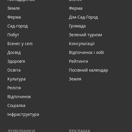
Земля
Ферма
Ферма
Дім-Сад-Город
Сад-город
Громада
Побут
Зелений туризм
Бізнес у селі
Консультації
Досвід
Відпочинок і хобі
Здоров'я
Рейтинги
Освіта
Посівний календар
Культура
Земля
Релігія
Відпочинок
Соціалка
Інфраструктура
ДОВІДНИКИ
РЕКЛАМА