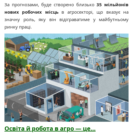
За прогнозами, буде створено близько
35 мільйонів
нових робочих місць
в агросекторі, що вказує на
значну роль, яку він відіграватиме у майбутньому
ринку праці.
Освіта й робота в агро — це…