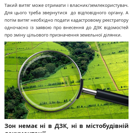
Такий витяг може отримати і власник/землекористувач.
Для цього треба звернутися до відповідного органу. А
потім витяг необхідно подати кадастровому реєстратору
одночасно із заявою про внесення до ДЗК відомостей
про зміну цільового призначення земельної ділянки.
Зон немає ні в ДЗК, ні в містобудівній