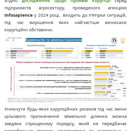
згідно
дослідження щодо проявів корупції
серед
підприємств агросектору, проведеного агенцією
Іnfosapience
у 2024 році, входить до п’ятірки ситуацій,
під час вирішення яких найчастіше виникали
корупційні обставини.
Уникнути будь-яких корупційних ризиків під час зміни
цільового призначення земельної ділянки можна
завдяки спрощеному порядку, який не передбачає
розроблення проєкту землеустрою та відповідно і