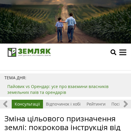
tog
me
ТЕМА ДНЯ:
Пайовик vs Орендар: усе про взаємини власників
земельних паїв та орендарів
ризм
Консультації
Відпочинок і хобі
Рейтинги
Посівний
Зміна цільового призначення
землі: покрокова інструкція від