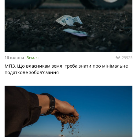
29925
16 жовтня
Земля
МПЗ. Що власникам землі треба знати про мінімальне
податкове зобов’язання