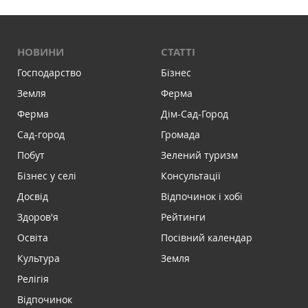
НОВИНИ
СТАТТІ
Господарство
Бізнес
Земля
Ферма
Ферма
Дім-Сад-Город
Сад-город
Громада
Побут
Зелений туризм
Бізнес у селі
Консультації
Досвід
Відпочинок і хобі
Здоров'я
Рейтинги
Освіта
Посівний календар
Культура
Земля
Релігія
Відпочинок