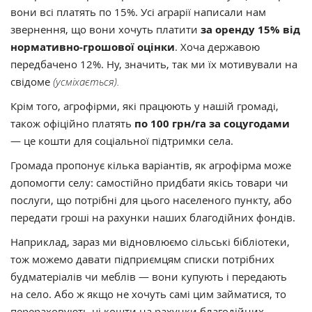
вони всі платять по 15%. Усі аграрії написали нам
звернення, що вони хочуть платити
за оренду 15% від
нормативно-грошової оцінки
. Хоча державою
передбачено 12%. Ну, значить, так ми їх мотивували на
свідоме
(усміхається).
Крім того, агрофірми, які працюють у нашій громаді,
також офіційно платять
по 100 грн/га за соцугодами
— це кошти для соціальної підтримки села.
Громада пропонує кілька варіантів, як агрофірма може
допомогти селу: самостійно придбати якісь товари чи
послуги, що потрібні для цього населеного пункту, або
передати гроші на рахунки наших благодійних фондів.
Наприклад, зараз ми відновлюємо сільські бібліотеки,
тож можемо давати підприємцям списки потрібних
будматеріалів чи меблів — вони купують і передають
на село. Або ж якщо не хочуть самі цим займатися, то
перераховують ці кошти на рахунки благодійних