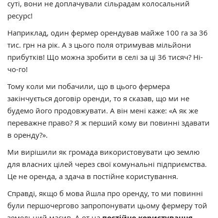
суті, вони не доплачували сільрадам колосальний
ресурс!
Наприклад, один фермер орендував майже 100 га за 36
тис. грн на рік. А з цього поля отримував мільйони
прибутків! Що можна зробити в селі за ці 36 тисяч? Ні-
чо-го!
Тому коли ми побачили, що в цього фермера
закінчується договір оренди, то я сказав, що ми не
будемо його продовжувати. А він мені каже: «А як же
переважне право? Я ж перший кому ви повинні здавати
в оренду?».
Ми вирішили як громада використовувати цю землю
для власних цілей через свої комунальні підприємства.
Це не оренда, а здача в постійне користування.
Справді, якщо б мова йшла про оренду, то ми повинні
були першочергово запропонувати цьому фермеру той
земельний масив. А от на
постійне користування