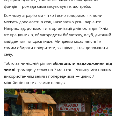
фондів і громада сама закуповує те, що треба.
Кожному аграрію ми чітко і ясно говоримо, як вони
можуть допомогти в селі, називаємо різні варіанти.
Наприклад, допомогти в організації днів села для їхніх
же працівників, облагородити бібліотеку, клуб, дитячий
майданчик чи щось інше. Ми даємо можливість їм
самим обирати пріоритети, які цікаві, і так допомагати
селу.
Тобто за нинішній рік ми
збільшили надходження від
землі
громади у селах на 7 млн грн. Різниця між нашим
використанням землі і попередників — цілих 7
мільйонів на тих самих площах!