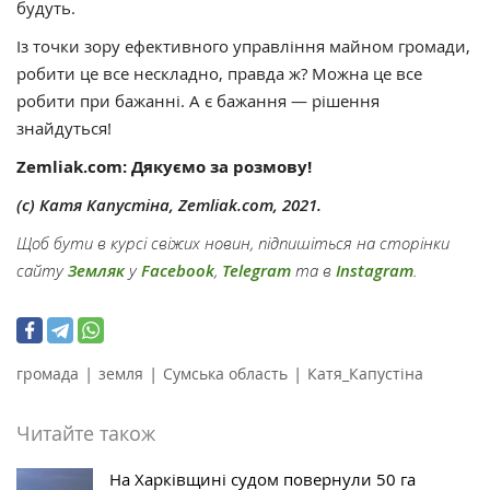
будуть.
Із точки зору ефективного управління майном громади,
робити це все нескладно, правда ж? Можна це все
робити при бажанні. А є бажання — рішення
знайдуться!
Zemliak.com: Дякуємо за розмову!
(с) Катя Капустіна, Zemliak.com, 2021.
Щоб бути в курсі свіжих новин, підпишіться на сторінки
сайту
Земляк
у
Facebook
,
Telegram
та в
Instagram
.
|
|
|
громада
земля
Сумська область
Катя_Капустіна
Читайте також
На Харківщині судом повернули 50 га