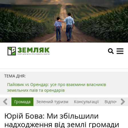
tog
me
ТЕМА ДНЯ:
Пайовик vs Орендар: усе про взаємини власників
земельних паїв та орендарів
ород
Громада
Зелений туризм
Консультації
Відпочинок 
Юрій Бова: Ми збільшили
надходження від землі громади