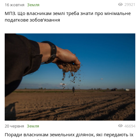
29921
16 жовтня
Земля
МПЗ. Що власникам землі треба знати про мінімальне
податкове зобов’язання
46694
20 червня
Земля
Поради власникам земельних ділянок, які передають їх