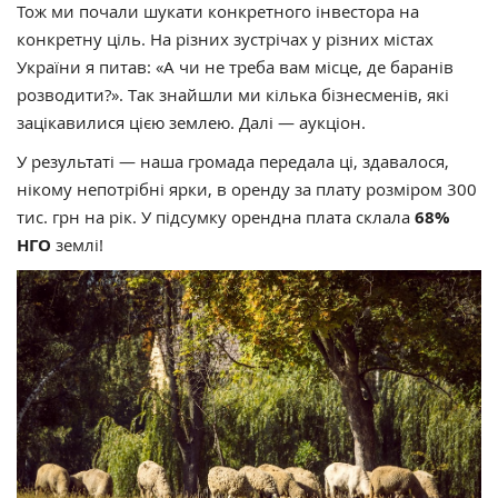
Тож ми почали шукати конкретного інвестора на
конкретну ціль. На різних зустрічах у різних містах
України я питав: «А чи не треба вам місце, де баранів
розводити?». Так знайшли ми кілька бізнесменів, які
зацікавилися цією землею. Далі — аукціон.
У результаті — наша громада передала ці, здавалося,
нікому непотрібні ярки, в оренду за плату розміром 300
тис. грн на рік. У підсумку орендна плата склала
68%
НГО
землі!