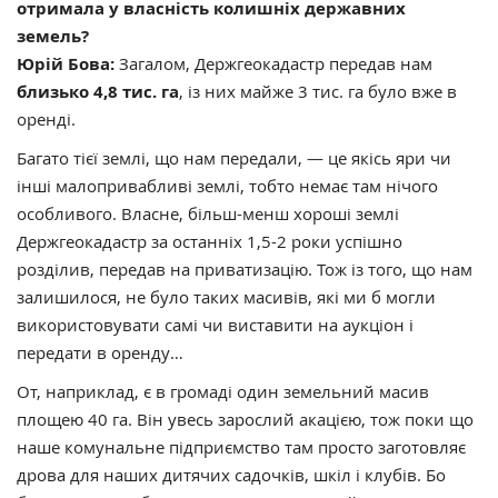
отримала у власність колишніх державних
земель?
Юрій Бова:
Загалом, Держгеокадастр передав нам
близько 4,8 тис. га
, із них майже 3 тис. га було вже в
оренді.
Багато тієї землі, що нам передали, — це якісь яри чи
інші малопривабливі землі, тобто немає там нічого
особливого. Власне, більш-менш хороші землі
Держгеокадастр за останніх 1,5-2 роки успішно
розділив, передав на приватизацію. Тож із того, що нам
залишилося, не було таких масивів, які ми б могли
використовувати самі чи виставити на аукціон і
передати в оренду…
От, наприклад, є в громаді один земельний масив
площею 40 га. Він увесь зарослий акацією, тож поки що
наше комунальне підприємство там просто заготовляє
дрова для наших дитячих садочків, шкіл і клубів. Бо