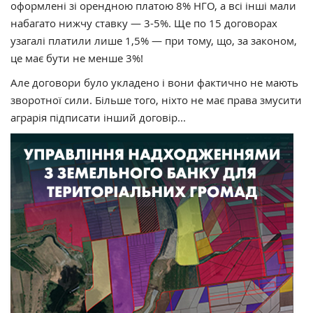
оформлені зі орендною платою 8% НГО, а всі інші мали
набагато нижчу ставку — 3-5%. Ще по 15 договорах
узагалі платили лише 1,5% — при тому, що, за законом,
це має бути не менше 3%!
Але договори було укладено і вони фактично не мають
зворотної сили. Більше того, ніхто не має права змусити
аграрія підписати інший договір...