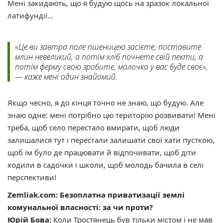
Мені закидають, що я будую щось на зразок локальної
латифундії…
«Це ви завтра поле пшеницею засієте, поставите
млин невеликий, а потім хліб почнете свій пекти, а
потім ферму свою зробите, молочко у вас буде своє»,
— каже мені один знайомий.
Якщо чесно, я до кінця точно не знаю, що будую. Але
знаю одне: мені потрібно цю територію розвивати! Мені
треба, щоб село перестало вмирати, щоб люди
залишалися тут і перестали залишати свої хати пусткою,
щоб їм було де працювати й відпочивати, щоб діти
ходили в садочки і школи, щоб молодь бачила в селі
перспективи!
Zemliak.com: Безоплатна приватизації землі
комунальної власності: за чи проти?
Юрій Бова:
Коли Тростянець був тільки містом і не мав