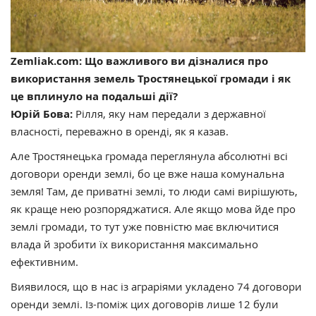
Zemliak.com: Що важливого ви дізналися про
використання земель Тростянецької громади і як
це вплинуло на подальші дії?
Юрій Бова:
Рілля, яку нам передали з державної
власності, переважно в оренді, як я казав.
Але Тростянецька громада переглянула абсолютні всі
договори оренди землі, бо це вже наша комунальна
земля! Там, де приватні землі, то люди самі вирішують,
як краще нею розпоряджатися. Але якщо мова йде про
землі громади, то тут уже повністю має включитися
влада й зробити їх використання максимально
ефективним.
Виявилося, що в нас із аграріями укладено 74 договори
оренди землі. Із-поміж цих договорів лише 12 були