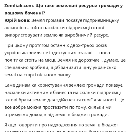
Zemliak.com: Що таке земельні ресурси громади у
вашому баченні?
Юрій Бова:
Земля громади показує підприємницьку
активність, тобто наскільки підприємці готові
використовувати землю як виробничий ресурс.
При цьому протягом останніх двох-трьох років
українська земля не індексується взагалі — нова
політика стоїть на місці. Земля не дорожчає і, думаю, це
спеціально зробили, щоб занизити ціну української
землі на старті вільного ринку.
Саме динаміка користування землею громади показує,
наскільки активним є бізнес та на скільки підприємці
готові брати землю для здійснення своєї діяльності. Це
все добре можна простежити по тому, скільки ми
отримуємо доходів від землі в бюджет громади.
Якщо говорити про надходження по землі в бюджет
Тростянецької громади, то в 2019 році було умовно 14,6