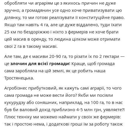
обробляти чи аграріям це з якихось причин не дуже
зручно, а громадянин усе одно хоче приватизувати цю
ділянку, то ми готові реалізувати її конституційне право.
Якщо там навіть 4 га, але це дуже віддалено, туди їхати
25 км по бездоріжжю і ніхто з фермерів не хоче брати
цей масив в оренду, то людина цілком може отримати
свої 2 га в такому масиві.
Але там, де є масиви 20-90 га, то різати їх по 2 гектари —
це
злочин для всієї громади
! Краще, щоб громада
сама заробляла на цій землі, як це робить наша
Тростянецька.
Агробізнес прибутковий, як кажуть самі аграрії, то чого
сама громада не може вести його? Якби ми посіяли
кукурудзу або соняшник, наприклад, на 100 га, то в нас
був би валовий дохід приблизно 4-5 млн грн, уявляєте?!
Плюс техніку ми можемо наймати у своїх же фермерів:
так і простою нема, і додаткові гроші їм за роботу також