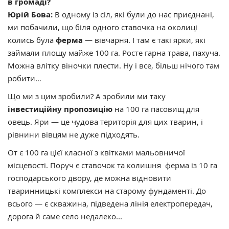
в громаді?
Юрій Бова:
В одному із сіл, які були до нас приєднані,
ми побачили, що біля одного ставочка на околиці
колись була
ферма
— вівчарня. І там є такі ярки, які
займали площу майже 100 га. Росте гарна трава, пахуча.
Можна влітку віночки плести. Ну і все, більш нічого там
робити…
Що ми з цим зробили? А зробили ми таку
інвестиційну пропозицію
на 100 га пасовищ для
овець. Яри — це чудова територія для цих тварин, і
рівнини вівцям не дуже підходять.
От є 100 га цієї класної з квітками мальовничої
місцевості. Поруч є ставочок та колишня ферма із 10 га
господарського двору, де можна відновити
тваринницькі комплекси на старому фундаменті. До
всього — є скважина, підведена лінія електропередач,
дорога й саме село недалеко...