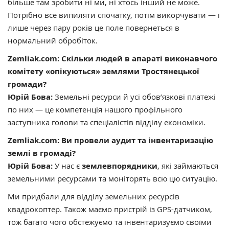
більше там зробити ні ми, ні хтось інший не може.
Потрібно все випиляти спочатку, потім викорчувати — і
лише через пару років це поле повернеться в
нормальний обробіток.
Zemliak.com: Скільки людей в апараті виконавчого
комітету «опікуються» землями Тростянецької
громади?
Юрій Бова:
Земельні ресурси й усі обов’язкові платежі
по них — це компетенція нашого профільного
заступника голови та спеціалістів відділу економіки.
Zemliak.com: Ви провели аудит та інвентаризацію
землі в громаді?
Юрій Бова:
У нас є
землевпорядники
, які займаються
земельними ресурсами та моніторять всю цю ситуацію.
Ми придбали для відділу земельних ресурсів
квадрокоптер. Також маємо пристрій із GPS-датчиком,
тож багато чого обстежуємо та інвентаризуємо своїми