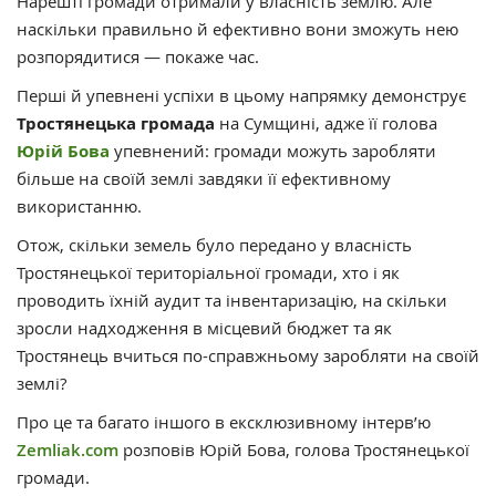
Нарешті громади отримали у власність землю. Але
наскільки правильно й ефективно вони зможуть нею
розпорядитися — покаже час.
Перші й упевнені успіхи в цьому напрямку демонструє
Тростянецька громада
на Сумщині, адже її голова
Юрій Бова
упевнений: громади можуть заробляти
більше на своїй землі завдяки її ефективному
використанню.
Отож, скільки земель було передано у власність
Тростянецької територіальної громади, хто і як
проводить їхній аудит та інвентаризацію, на скільки
зросли надходження в місцевий бюджет та як
Тростянець вчиться по-справжньому заробляти на своїй
землі?
Про це та багато іншого в ексклюзивному інтерв’ю
Zemliak.com
розповів Юрій Бова, голова Тростянецької
громади.