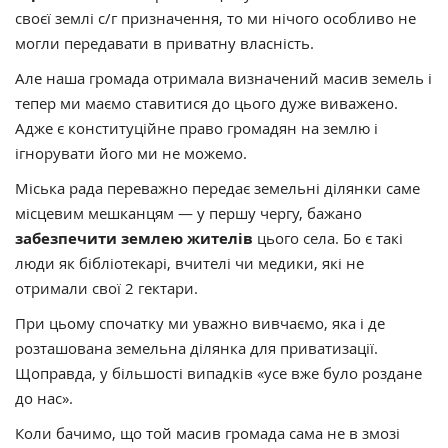
своєї землі с/г призначення, то ми нічого особливо не
могли передавати в приватну власність.
Але наша громада отримала визначений масив земель і
тепер ми маємо ставитися до цього дуже виважено.
Адже є конституційне право громадян на землю і
ігнорувати його ми не можемо.
Міська рада переважно передає земельні ділянки саме
місцевим мешканцям — у першу чергу, бажано
забезпечити землею жителів
цього села. Бо є такі
люди як бібліотекарі, вчителі чи медики, які не
отримали свої 2 гектари.
При цьому спочатку ми уважно вивчаємо, яка і де
розташована земельна ділянка для приватизації.
Щоправда, у більшості випадків «усе вже було роздане
до нас».
Коли бачимо, що той масив громада сама не в змозі