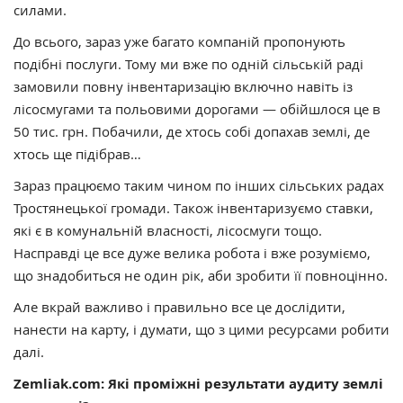
силами.
До всього, зараз уже багато компаній пропонують
подібні послуги. Тому ми вже по одній сільській раді
замовили повну інвентаризацію включно навіть із
лісосмугами та польовими дорогами — обійшлося це в
50 тис. грн. Побачили, де хтось собі допахав землі, де
хтось ще підібрав…
Зараз працюємо таким чином по інших сільських радах
Тростянецької громади. Також інвентаризуємо ставки,
які є в комунальній власності, лісосмуги тощо.
Насправді це все дуже велика робота і вже розуміємо,
що знадобиться не один рік, аби зробити її повноцінно.
Але вкрай важливо і правильно все це дослідити,
нанести на карту, і думати, що з цими ресурсами робити
далі.
Zemliak.com: Які проміжні результати аудиту землі