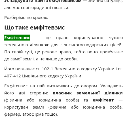
Успадкувати пай із емфітевзисом
— звична ситуація,
але має свої юридичні нюанси.
Розберімо по кроках.
Що таке емфітевзис
Емфітевзис
— це право користування чужою
земельною ділянкою для сільськогосподарських цілей.
По своїй суті, це речове право, тобто воно
прив’язане
до самої землі, а не лише до особи.
Його визначає ст. 102-1 Земельного кодексу України і ст.
407-412 Цивільного кодексу України.
Емфітевзис на пай визначають договором. Укладають
його
дві сторони:
власник земельної ділянки
(фізична або юридична особа) та
емфітевт
—
користувач землі (фізична або юридична особа,
фермер, агрофірма тощо).