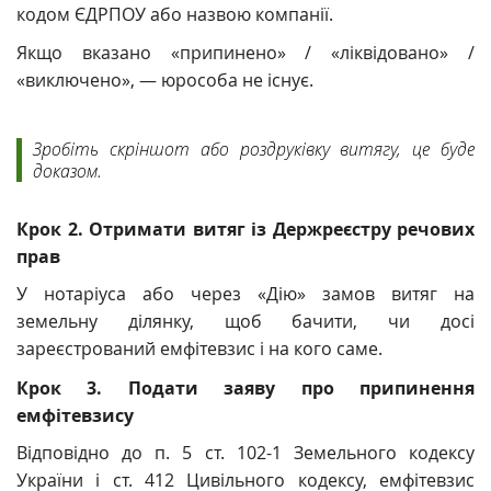
кодом ЄДРПОУ або назвою компанії.
Якщо вказано
«припинено» / «ліквідовано» /
«виключено», — юрособа не існує.
Зробіть скріншот або роздруківку витягу, це буде
доказом.
Крок 2. Отримати витяг із Держреєстру речових
прав
У нотаріуса або через «Дію» замов
витяг на
земельну ділянку, щоб бачити, чи досі
зареєстрований емфітевзис і на кого саме.
Крок 3. Подати заяву про припинення
емфітевзису
Відповідно до
п. 5 ст. 102-1 Земельного кодексу
України і ст. 412 Цивільного кодексу, емфітевзис