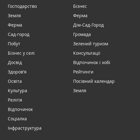
Господарство
Бізнес
Земля
Ферма
Ферма
Дім-Сад-Город
Сад-город
Громада
Побут
Зелений туризм
Бізнес у селі
Консультації
Досвід
Відпочинок і хобі
Здоров'я
Рейтинги
Освіта
Посівний календар
Культура
Земля
Релігія
Відпочинок
Соціалка
Інфраструктура