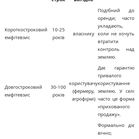
Подібний до
оренди; часто
укладають,
Короткостроковий
10-25
власнику
коли не хочуть
емфітевзис
років
втратити
контроль над
землею.
Дає гарантію
тривалого
користувачу
користування
Довгостроковий
30-100
(фермеру,
землею. У селі
емфітевзис
років
агрофірмі)
часто це форма
«прихованого
продажу».
Формально діє
вічно;