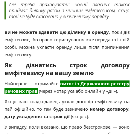
Але треба враховувати: новий власник також
приймає ділянку разом з чинним емфітевзисом, якщо
той не буде скасовано у визначеному порядку.
Ви не можете здавати цю ділянку в оренду
, поки діє
емфітевзис, бо право користування вже передано іншій
особі. Можна укласти оренду лише після припинення
емфітевзису.
Як дізнатись строк договору
емфітевзису на вашу землю
Найперше — отримайте
витяг із Державного реєстру
речових прав
(через нотаріуса або онлайн у «Дії»).
Якщо ваш спадкодавець уклав договір емфітевзису на
пай офіційно, то там буде зазначено
номер договору,
дату укладення та строк дії
(якщо є).
У випадку, коли вказано, що право безстрокове, — воно