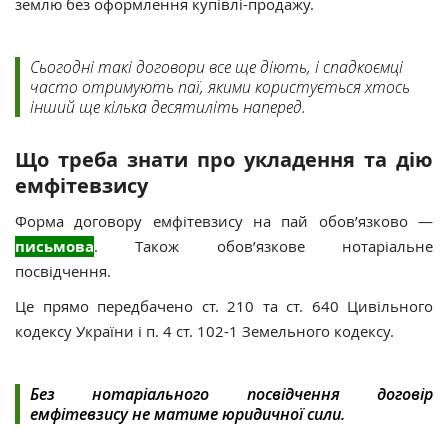
землю без оформлення купівлі-продажу.
Сьогодні такі договори все ще діють, і спадкоємці
часто отримують паї, якими користується хтось
інший ще кілька десятиліть наперед.
Що треба знати про укладення та дію
емфітевзису
Форма договору емфітевзису на пай обов’язково —
письмова
. Також обов’язкове нотаріальне
посвідчення.
Це прямо передбачено ст. 210 та ст. 640 Цивільного
кодексу України і п. 4 ст. 102-1 Земельного кодексу.
Без нотаріального посвідчення договір
емфітевзису не матиме юридичної сили.