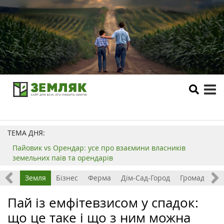
tog
me
ТЕМА ДНЯ:
Пайовик vs Орендар: усе про взаємини власників
земельних паїв та орендарів
Все
Земля
Бізнес
Ферма
Дім-Сад-Город
Громада
З
Пай із емфітевзисом у спадок:
що це таке і що з ним можна