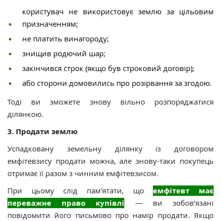
користувач не використовує землю за цільовим
призначенням;
не платить винагороду;
знищив родючий шар;
закінчився строк (якщо був строковий договір);
або сторони домовились про розірвання за згодою.
Тоді ви зможете знову вільно розпоряджатися
ділянкою.
3. Продати землю
Успадковану земельну ділянку із договором
емфітевзису продати можна, але знову-таки покупець
отримає її разом з чинним емфітевзисом.
При цьому слід пам'ятати, що
емфітевт має
переважне право купівлі
— ви зобов’язані
повідомити його письмово про намір продати. Якщо