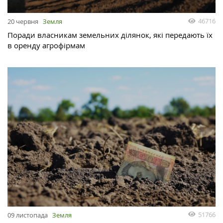
46716
20 червня
Земля
Поради власникам земельних ділянок, які передають їх
в оренду агрофірмам
51766
09 листопада
Земля