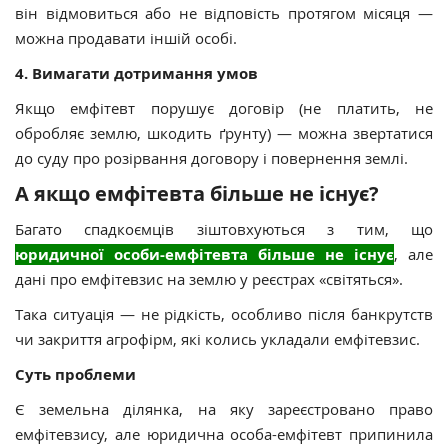
він відмовиться або не відповість протягом місяця —
можна продавати іншій особі.
4. Вимагати дотримання умов
Якщо емфітевт порушує договір (не платить, не
обробляє землю, шкодить ґрунту) — можна звертатися
до суду про розірвання договору і повернення землі.
А якщо емфітевта більше не існує?
Багато спадкоємців зіштовхуються з тим, що
юридичної особи-емфітевта більше не існує
, але
дані про емфітевзис на землю у реєстрах «світяться».
Така ситуація —
не рідкість, особливо після банкрутств
чи закриття агрофірм, які колись укладали емфітевзис.
Суть проблеми
Є земельна ділянка, на яку
зареєстровано право
емфітевзису, але юридична особа-емфітевт припинила