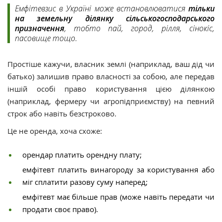
Емфітевзис в Україні може встановлюватися
тільки
на земельну ділянку сільськогосподарського
призначення
, тобто пай, город, рілля, сінокіс,
пасовище тощо.
Простіше кажучи, власник землі (наприклад, ваш дід чи
батько) залишив право власності за собою, але передав
іншій особі право користування цією ділянкою
(наприклад, фермеру чи агропідприємству) на певний
строк або навіть безстроково.
Це не оренда, хоча схоже:
орендар платить орендну плату;
емфітевт платить винагороду за користування або
міг сплатити разову суму наперед;
емфітевт має більше прав (може навіть передати чи
продати своє право).