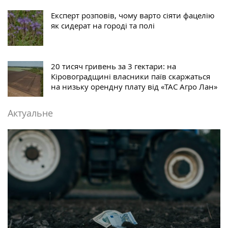
Експерт розповів, чому варто сіяти фацелію
як сидерат на городі та полі
20 тисяч гривень за 3 гектари: на
Кіровоградщині власники паїв скаржаться
на низьку орендну плату від «ТАС Агро Лан»
Актуальне