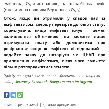
емфітевта).
Суди, як правило, стають на бік власників
(є позитивна практика Верховного Суду).
Отож, якщо ви отримали у спадок пай із
емфітевзисом, спершу перевірте договір і статус
користувача: якщо емфітевт існує — земля
залишається обтяженою, ви можете лише
отримувати плату або домовитися про
розірвання; якщо ж емфітевт ліквідований —
подайте заяву до нотаріуса чи ЦНАП про
припинення емфітевзису, після чого зможете
вільно розпоряджатися землею.
Щоб бути в курсі свіжих новин, підпишіться на сторінки
сайту
Земляк
у
Facebook
,
Telegram
та в
Instagram
.
|
|
земля
ринок землі
договор оренди землі