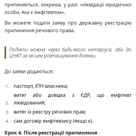
припиняється, зокрема, у разі: «ліквідації юридичної
особи, яка є емфітевтом».
Ви можете подати заяву про
державну реєстрацію
припинення речового права.
Подати можна
через
будь-якого нотаріуса, або
до
ЦНАП за місцем розташування ділянки.
До заяви додаються:
паспорт, ІПН власника;
витяг або довідка з ЄДР, що емфітевт
ліквідований;
витяг із реєстру речових прав;
сам договір емфітевзису (якщо є).
Крок 4. Після реєстрації припинення