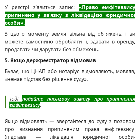
У реєстрі з’явиться запис:
«Право емфітевзису
припинено у зв’язку з ліквідацією юридичної
особи».
З цього моменту земля
вільна від обтяжень, і ви
можете самостійно обробляти її, здавати в оренду,
продавати чи дарувати без обмежень.
5. Якщо держреєстратор відмовив
Буває, що ЦНАП або нотаріус
відмовляють, мовляв,
«немає підстав без рішення суду».
Тоді
подайте
письмову вимогу про припинення
емфітевзису
.
Якщо відмовлять — звертайтеся до суду з позовом
про визнання припиненим права емфітевзису
(підстава — ліквідація юридичної особи-