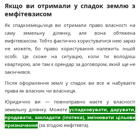
Якщо ви отримали у спадок землю з
емфітевзисом
Як спадкоємець/иця ви отримали право власності на
саму земельну ділянку, але вона обтяжена
емфітевзисом. Тобто фактично користуватися нею зараз
не можете, бо право користування належить іншій
особі. Це схоже на ситуацію, коли ти володієш
квартирою, але там є орендар за договором, який ще не
закінчився.
Після оформлення землі у спадок ви все ж набуваєте
права як власник чи власниця.
Юридично ви — повноправно маєте у власності
земельну ділянку. Можете
успадковувати, дарувати,
продавати, закладати (іпотека), змінювати цільове
призначення
(за згодою емфітевта).