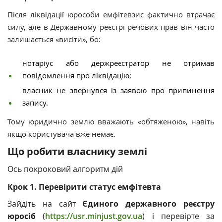
Після ліквідації юрособи
емфітевзис фактично втрачає
силу, але в Державному реєстрі речових прав він часто
залишається «висіти», бо:
нотаріус або держреєстратор не отримав
повідомлення про ліквідацію;
власник не звернувся із заявою про припинення
запису.
Тому юридично землю вважають «обтяженою», навіть
якщо користувача вже немає.
Що робити власнику землі
Ось
покроковий алгоритм дій
Крок 1. Перевірити статус емфітевта
Зайдіть на сайт
Єдиного державного реєстру
юросіб
(
https://usr.minjust.gov.ua
) і перевірте за