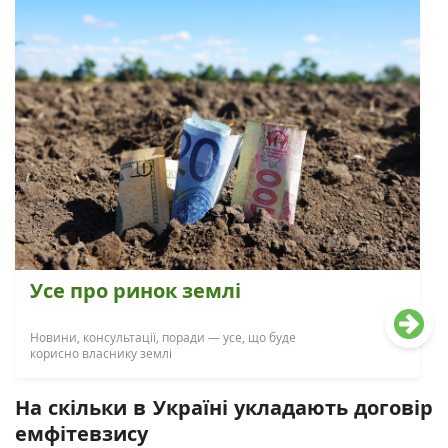
Усе про ринок землі
Новини, консультації, поради — усе, що буде
корисно власнику землі
На скільки в Україні укладають договір
емфітевзису