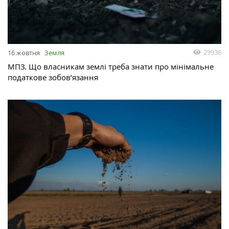
29936
16 жовтня
Земля
МПЗ. Що власникам землі треба знати про мінімальне
податкове зобов’язання