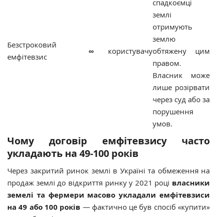
спадкоємці
землі
отримують
землю
Безстроковий
∞
користувачу
обтяжену цим
емфітевзис
правом.
Власник може
лише розірвати
через суд або за
порушення
умов.
Чому договір емфітевзису часто
укладають на 49-100 років
Через закритий ринок землі в Україні та обмеження на
продаж землі до відкриття ринку у 2021 році
власники
земелі та фермери масово укладали емфітевзиси
на 49 або 100 років
— фактично це був спосіб «купити»