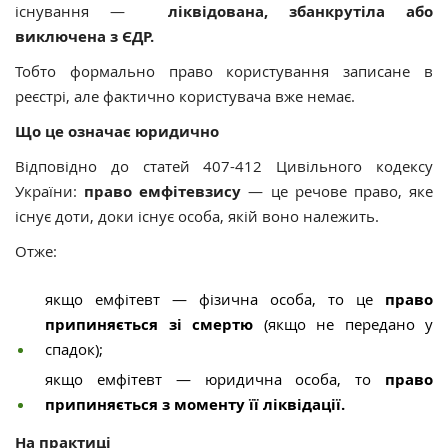
існування —
ліквідована, збанкрутіла або
виключена з ЄДР.
Тобто формально право користування записане в
реєстрі, але фактично
користувача вже немає.
Що це означає юридично
Відповідно до
статей 407-412 Цивільного кодексу
України:
право емфітевзису
— це речове право, яке
існує доти, доки існує особа, якій воно належить.
Отже:
якщо
емфітевт — фізична особа, то це
право
припиняється зі смертю
(якщо не передано у
спадок);
якщо
емфітевт — юридична особа, то
право
припиняється з моменту її ліквідації.
На практиці