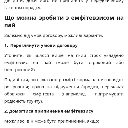
діє доти, доки його не припинять у передбаченому
законом порядку.
Що можна зробити з емфітевзисом на
пай
Залежно від умов договору, можливі варіанти.
1. Переглянути умови договору
Уточніть, як ішлося вище, на який строк укладено
емфітевзис на пай (може бути строковий або
безстроковий).
Подивіться, чи є вказано розмір і форма плати; порядок
розірвання; права на відчуження (продаж, передача);
обов’язки емфітевта (наприклад, підтримувати
родючість ґрунту).
2
. Домогтися припинення емфітевзису
Можливо, він може бути припинений, якщо: