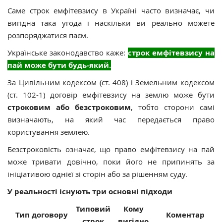
Саме строк емфітевзису в Україні часто визначає, чи
вигідна така угода і наскільки ви реально можете
розпоряджатися паєм.
Українське законодавство каже:
строк емфітевзису на
пай може бути будь-який.
За Цивільним кодексом (ст. 408) і Земельним кодексом
(ст. 102-1) договір емфітевзису на землю може бути
строковим або безстроковим
, тобто сторони самі
визначають, на який час передається право
користування землею.
Безстроковість означає, що право емфітевзису на пай
може тривати довічно, поки його не припинять за
ініціативою однієї зі сторін або за рішенням суду.
У реальності існують три основні підходи
Типовий
Кому
Тип договору
Коментар
строк
вигідно