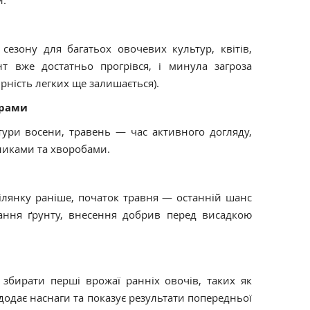
сезону для багатьох овочевих культур, квітів,
нт вже достатньо прогрівся, і минула загроза
рність легких ще залишається).
урами
тури восени, травень — час активного догляду,
никами та хворобами.
ілянку раніше, початок травня — останній шанс
ання ґрунту, внесення добрив перед висадкою
збирати перші врожаї ранніх овочів, таких як
 додає наснаги та показує результати попередньої