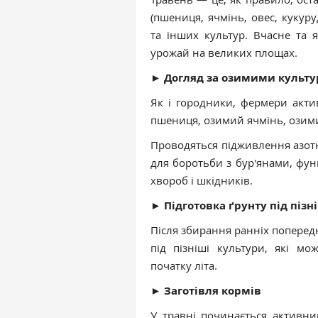
(пшениця, ячмінь, овес, кукуру
та інших культур. Вчасне та 
урожай на великих площах.
►
Догляд за озимими культ
Як і городники, фермери акт
пшениця, озимий ячмінь, озими
Проводяться підживлення азот
для боротьби з бур'янами, фун
хвороб і шкідників.
►
Підготовка ґрунту під пізн
Після збирання ранніх поперед
під пізніші культури, які м
початку літа.
►
Заготівля кормів
У травні починається активни