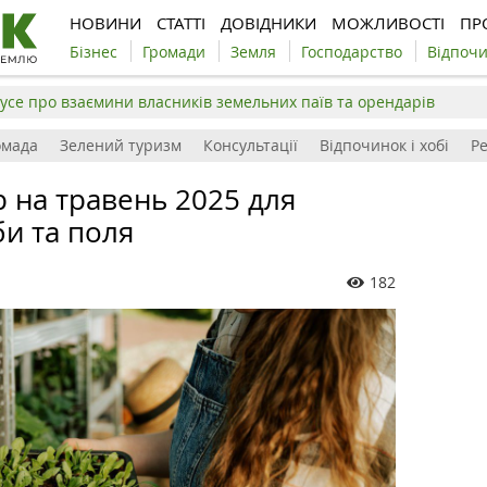
НОВИНИ
СТАТТІ
ДОВІДНИКИ
МОЖЛИВОСТІ
ПР
Бізнес
Громади
Земля
Господарство
Відпоч
усе про взаємини власників земельних паїв та орендарів
омада
Зелений туризм
Консультації
Відпочинок і хобі
Р
 на травень 2025 для
би та поля
182