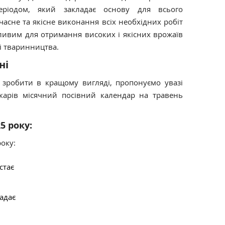
ріодом, який закладає основу для всього
часне та якісне виконання всіх необхідних робіт
ливим для отримання високих і якісних врожаїв
і тваринництва.
ні
і зробити в кращому вигляді, пропонуємо увазі
никарів місячний посівний календар на травень
5 року:
року:
стає
падає