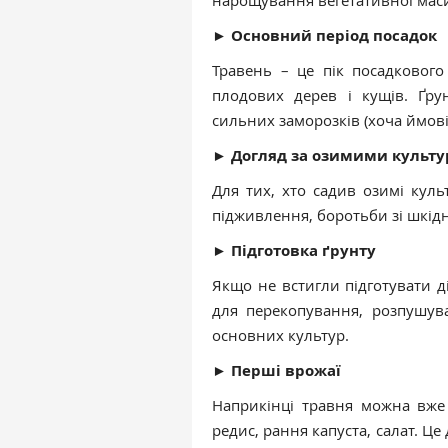
►
Основний період посадок
Травень – це пік посадкового 
плодових дерев і кущів. Ґру
сильних заморозків (хоча ймові
►
Догляд за озимими культ
Для тих, хто садив озимі куль
підживлення, боротьби зі шкід
►
Підготовка ґрунту
Якщо не встигли підготувати д
для перекопування, розпушув
основних культур.
►
Перші врожаї
Наприкінці травня можна вже 
редис, рання капуста, салат. Це