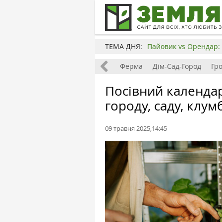
ТЕМА ДНЯ:
Пайовик vs Орендар: 
Все
Земля
Бізнес
Ферма
Дім-Сад-Город
Гр
Посівний календар
городу, саду, клум
09 травня 2025,14:45