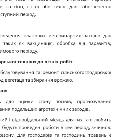
в на сіно, сінаж або силос для забезпечення
ступний період.
оведення планових ветеринарних заходів для
, таких як вакцинація, обробка від паразитів,
зимового періоду.
рської техніки до літніх робіт
бслуговування та ремонт сільськогосподарської
іод вегетації та збирання врожаю.
ння
 для оцінки стану посівів, прогнозування
ання подальших агротехнічних заходів.
ий і відповідальний місяць для тих, хто любить
як будуть проведені роботи в цей період, значною
сезону. Для господарів та господинь травень є