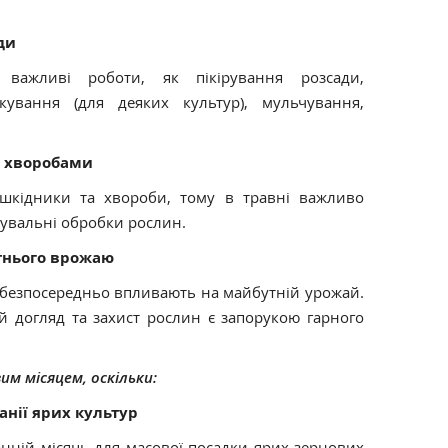
ди
 важливі роботи, як пікірування розсади,
кування (для деяких культур), мульчування,
а хворобами
 шкідники та хвороби, тому в травні важливо
кувальні обробки рослин.
тнього врожаю
і, безпосередньо впливають на майбутній урожай.
й догляд та захист рослин є запорукою гарного
м місяцем, оскільки:
нії ярих культур
анній місяць для масової посадки ярих зернових