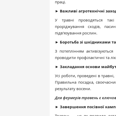
праці.
►
Важливі агротехнічні захо
У травні проводяться такі
проріджування сходів, пасин
підв'язування рослин.
►
Боротьба зі шкідниками т
З потеплінням активізуються
проводити профілактичні та лі
►
Закладання основи майбу
Усі роботи, проведені в травн
Правильна посадка, своєчасни
результату восени.
Для фермерів травень є ключови
►
Завершення посівної кампа
Травень — це, як правило, ост