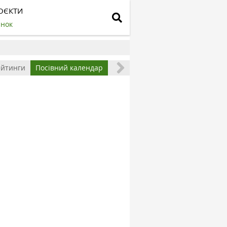
ОЄКТИ
инок
ейтинги
Посівний календар