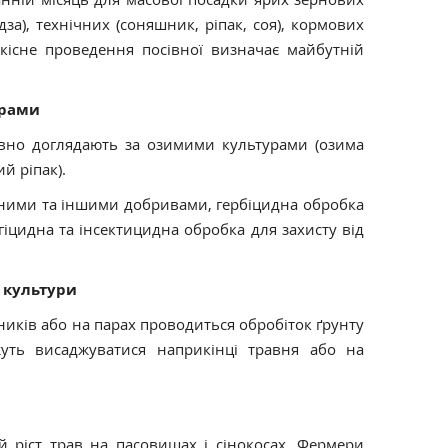
дза), технічних (соняшник, ріпак, соя), кормових
якісне проведення посівної визначає майбутній
урами
ивно доглядають за озимими культурами (озима
й ріпак).
ними та іншими добривами, гербіцидна обробка
гіцидна та інсектицидна обробка для захисту від
і культури
ників або на парах проводиться обробіток ґрунту
ожуть висаджуватися наприкінці травня або на
й ріст трав на пасовищах і сінокосах. Фермери