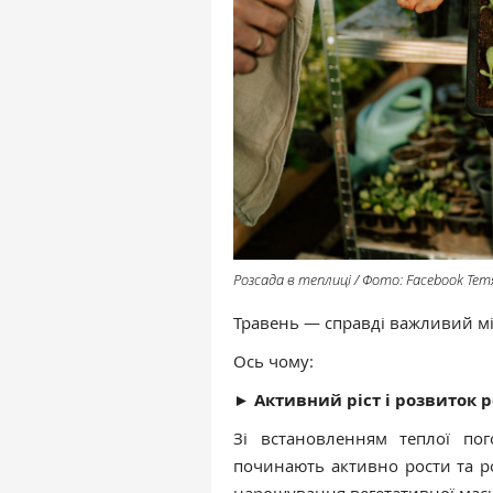
Розсада в теплиці / Фото: Facebook Те
Травень — справді важливий міс
Ось чому:
► Активний ріст і розвиток 
Зі встановленням теплої по
починають активно рости та ро
нарощування вегетативної мас