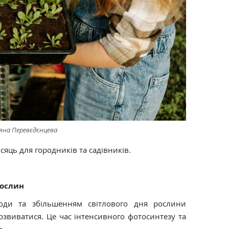
тяна Перевєдєнцева
яць для городників та садівників.
рослин
годи та збільшенням світлового дня рослини
звиватися. Це час інтенсивного фотосинтезу та
и.