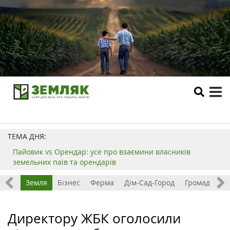
tog
me
ТЕМА ДНЯ:
Пайовик vs Орендар: усе про взаємини власників
земельних паїв та орендарів
Все
Земля
Бізнес
Ферма
Дім-Сад-Город
Громада
З
Директору ЖБК оголосили