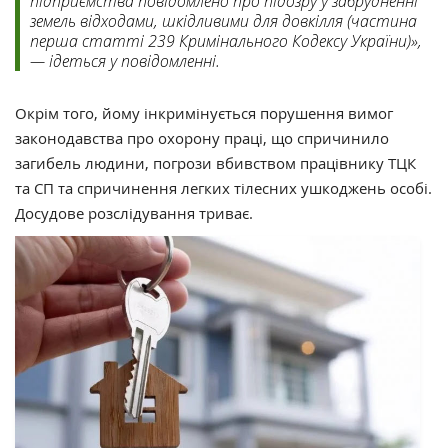
підприємства повідомлено про підозру у забрудненні
земель відходами, шкідливими для довкілля (частина
перша статті 239 Кримінального Кодексу України)»,
— ідеться у повідомленні.
Окрім того, йому інкримінується порушення вимог
законодавства про охорону праці, що спричинило
загибель людини, погрози вбивством працівнику ТЦК
та СП та спричинення легких тілесних ушкоджень особі.
Досудове розслідування триває.