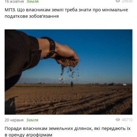
29930
16 жовтня
Земля
МПЗ. Що власникам землі треба знати про мінімальне
податкове зобов’язання
46710
20 червня
Земля
Поради власникам земельних ділянок, які передають їх
в оренду агрофірмам