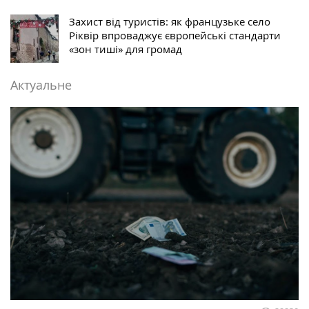
Захист від туристів: як французьке село
Ріквір впроваджує європейські стандарти
«зон тиші» для громад
Актуальне