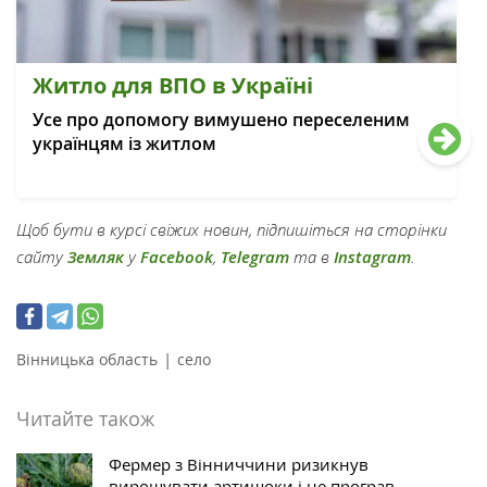
Житло для ВПО в Україні
Усе про допомогу вимушено переселеним
українцям із житлом
Щоб бути в курсі свіжих новин, підпишіться на сторінки
сайту
Земляк
у
Facebook
,
Telegram
та в
Instagram
.
|
Вінницька область
село
Читайте також
Фермер з Вінниччини ризикнув
вирощувати артишоки і не програв