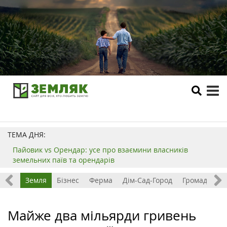
tog
me
ТЕМА ДНЯ:
Пайовик vs Орендар: усе про взаємини власників
земельних паїв та орендарів
Все
Земля
Бізнес
Ферма
Дім-Сад-Город
Громада
З
Майже два мільярди гривень