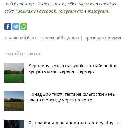
Щоб бути в курсі свіжих новин, підпишіться на сторінки
сайту
Земляк
у
Facebook
,
Telegram
та в
Instagram
.
|
|
земельний банк
земельний аукціон
Прозорро.Продажі
Читайте також
Державну землю на аукціонах найчастіше
купують малі і середні фермери
Понад 200 тисяч гектарів сільгоспземель
здано в оренду через Prozorro
Як правильно встановити стартову ціну на