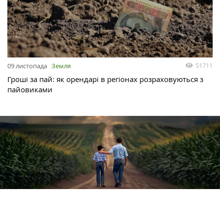
51711
09 листопада
Земля
Гроші за пай: як орендарі в регіонах розраховуються з
пайовиками