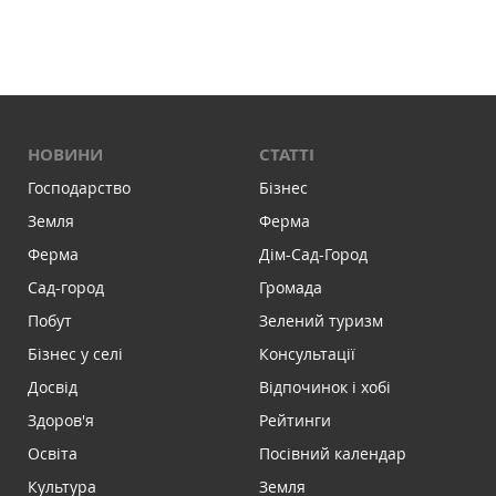
НОВИНИ
СТАТТІ
Господарство
Бізнес
Земля
Ферма
Ферма
Дім-Сад-Город
Сад-город
Громада
Побут
Зелений туризм
Бізнес у селі
Консультації
Досвід
Відпочинок і хобі
Здоров'я
Рейтинги
Освіта
Посівний календар
Культура
Земля